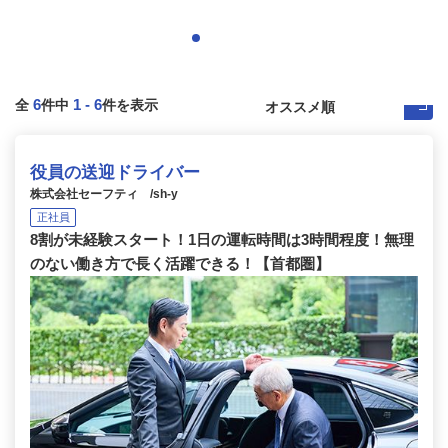
6
1
-
6
全
件中
件を表示
役員の送迎ドライバー
株式会社セーフティ /sh-y
正社員
8割が未経験スタート！1日の運転時間は3時間程度！無理
のない働き方で長く活躍できる！【首都圏】