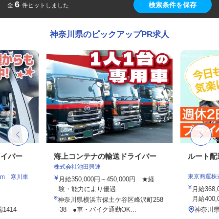
6
検索条件を保存
全
件ヒットしました
神奈川県のピックアップPR求人
ライバー
海上コンテナの輸送ドライバー
ルート配
株式会社池田興運
東京商運株
am 寒川車
月給350,000円～450,000円 ★経
験・能力により優遇
月給368
月給400,
神奈川県横浜市保土ケ谷区峰沢町258
414
-38 ●車・バイク通勤OK...
神奈川県