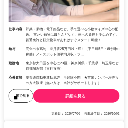
仕事内容
野菜・果物・電子部品など、手で運べる小物サイズ中心の配
送。 重たい荷物はほとんどなく、体への負担も少なめです。
普通免許と軽貨物車があればすぐスタート可能！…
給与
完全出来高制 ※月収25万円以上可！（平日週5日・8時間の
稼働）／＜スポット便平均月収＞フ…
勤務地
東京都大田区を中心に23区・神奈川県・千葉県・埼玉県など
首都圏近郊（直行直帰）
応募資格
要普通自動車運転免許 ※経験不問 ★営業ナンバーお持ち
の方大歓迎（無い方は、当社がサポートします）
詳細を見る
後で見る
更新日： 2026/07/08 掲載終了日： 2026/10/02