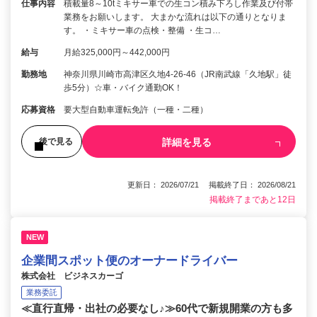
仕事内容
積載量8～10tミキサー車での生コン積み下ろし作業及び付帯
業務をお願いします。 大まかな流れは以下の通りとなりま
す。 ・ミキサー車の点検・整備 ・生コ…
給与
月給325,000円～442,000円
勤務地
神奈川県川崎市高津区久地4-26-46（JR南武線「久地駅」徒
歩5分）☆車・バイク通勤OK！
応募資格
要大型自動車運転免許（一種・二種）
詳細を見る
後で見る
更新日： 2026/07/21 掲載終了日： 2026/08/21
掲載終了まであと12日
NEW
企業間スポット便のオーナードライバー
株式会社 ビジネスカーゴ
業務委託
≪直行直帰・出社の必要なし♪≫60代で新規開業の方も多