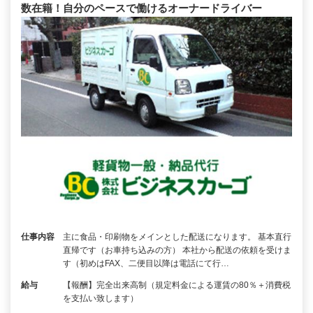
数在籍！自分のペースで働けるオーナードライバー
仕事内容
主に食品・印刷物をメインとした配送になります。 基本直行
直帰です（お車持ち込みの方） 本社から配送の依頼を受けま
す（初めはFAX、二便目以降は電話にて行…
給与
【報酬】完全出来高制（規定料金による運賃の80％＋消費税
を支払い致します）