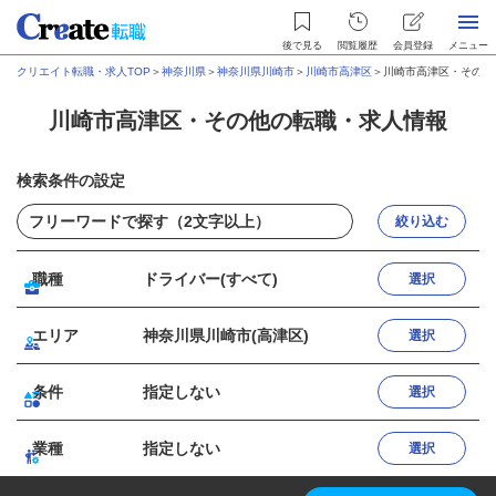
後で見る
閲覧履歴
会員登録
メニュー
クリエイト転職・求人TOP
＞
神奈川県
＞
神奈川県川崎市
＞
川崎市高津区
＞
川崎市高津区・その他
川崎市高津区・その他の転職・求人情報
検索条件の設定
絞り込む
職種
ドライバー(すべて)
選択
エリア
神奈川県川崎市(高津区)
選択
条件
指定しない
選択
業種
指定しない
選択