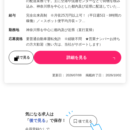
の配送業務です。主に空港や流通センターなどで荷物を積み
込み、神奈川県を中心とした都内及び近県に配送していた…
給与
完全出来高制 ※月収25万円以上可！（平日週5日・8時間の
稼働）／＜スポット便平均月収＞フ…
勤務地
神奈川県を中心に都内及び近県（直行直帰）
応募資格
要普通自動車運転免許 ※経験不問 ★営業ナンバーお持ち
の方大歓迎（無い方は、当社がサポートします）
詳細を見る
後で見る
更新日： 2026/07/08 掲載終了日： 2026/10/02
1
気になる求人は
「
後で見る
」で保存！
会員登録なしで、