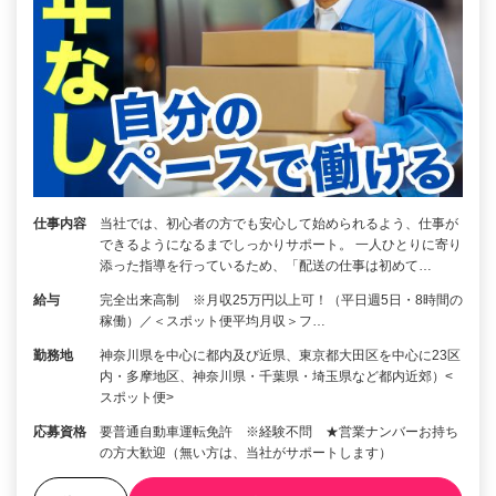
仕事内容
当社では、初心者の方でも安心して始められるよう、仕事が
できるようになるまでしっかりサポート。 一人ひとりに寄り
添った指導を行っているため、「配送の仕事は初めて…
給与
完全出来高制 ※月収25万円以上可！（平日週5日・8時間の
稼働）／＜スポット便平均月収＞フ…
勤務地
神奈川県を中心に都内及び近県、東京都大田区を中心に23区
内・多摩地区、神奈川県・千葉県・埼玉県など都内近郊）<
スポット便>
応募資格
要普通自動車運転免許 ※経験不問 ★営業ナンバーお持ち
の方大歓迎（無い方は、当社がサポートします）