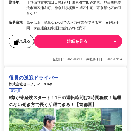
勤務地
【設備設置現場は日替わり】東京都世田谷池尻、神奈川県横
浜市南区浦舟町、神奈川県横浜市旭区中尾、東京都北区赤羽
台など
応募資格
高卒以上、簡単なExcelでの入力作業ができる方 ★経験不
問 ★普通自動車運転免許あれば尚可
詳細を見る
後で見る
更新日： 2026/03/17 掲載終了日： 2026/09/04
役員の送迎ドライバー
株式会社セーフティ /sh-y
正社員
8割が未経験スタート！1日の運転時間は3時間程度！無理
のない働き方で長く活躍できる！【首都圏】