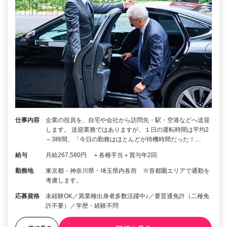
仕事内容
企業の役員を、自宅や会社から訪問先・駅・空港などへ送迎
します。 送迎業務ではありますが、１日の運転時間は平均2
～3時間。「今日の勤務はほとんどが待機時間だった！…
給与
月給267,580円 ＋各種手当＋賞与年2回
勤務地
東京都・神奈川県・埼玉県内各所 ※首都圏エリアで通勤を
考慮します。
応募資格
未経験OK／異業種出身者多数活躍中♪／要普通免許（二種免
許不要）／学歴・経験不問