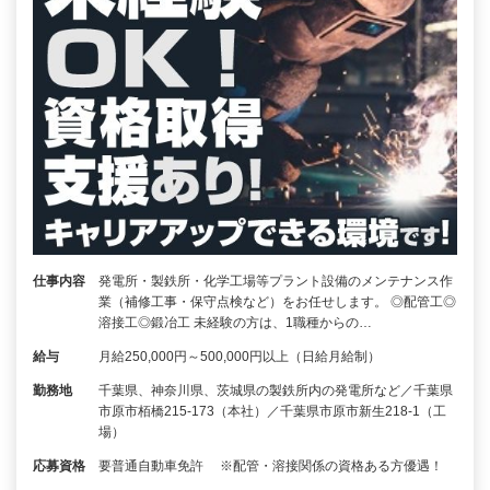
仕事内容
発電所・製鉄所・化学工場等プラント設備のメンテナンス作
業（補修工事・保守点検など）をお任せします。 ◎配管工◎
溶接工◎鍛冶工 未経験の方は、1職種からの…
給与
月給250,000円～500,000円以上（日給月給制）
勤務地
千葉県、神奈川県、茨城県の製鉄所内の発電所など／千葉県
市原市栢橋215-173（本社）／千葉県市原市新生218-1（工
場）
応募資格
要普通自動車免許 ※配管・溶接関係の資格ある方優遇！