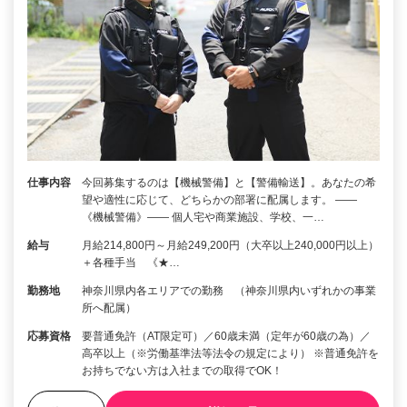
仕事内容
今回募集するのは【機械警備】と【警備輸送】。あなたの希
望や適性に応じて、どちらかの部署に配属します。 ――
《機械警備》―― 個人宅や商業施設、学校、一…
給与
月給214,800円～月給249,200円（大卒以上240,000円以上）
＋各種手当 《★…
勤務地
神奈川県内各エリアでの勤務 （神奈川県内いずれかの事業
所へ配属）
応募資格
要普通免許（AT限定可）／60歳未満（定年が60歳の為）／
高卒以上（※労働基準法等法令の規定により） ※普通免許を
お持ちでない方は入社までの取得でOK！