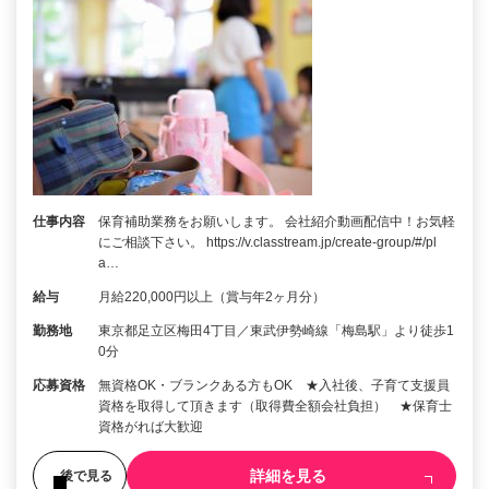
仕事内容
保育補助業務をお願いします。 会社紹介動画配信中！お気軽
にご相談下さい。 https://v.classtream.jp/create-group/#/pl
a…
給与
月給220,000円以上（賞与年2ヶ月分）
勤務地
東京都足立区梅田4丁目／東武伊勢崎線「梅島駅」より徒歩1
0分
応募資格
無資格OK・ブランクある方もOK ★入社後、子育て支援員
資格を取得して頂きます（取得費全額会社負担） ★保育士
資格がれば大歓迎
詳細を見る
後で見る