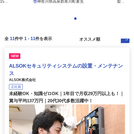
...
神奈川県高座郡寒川町倉見
梨...
11
1
-
11
全
件中
件を表示
NEW
ALSOKセキュリティシステムの設置・メンテナン
ス
ALSOK株式会社
正社員
未経験OK・知識ゼロOK｜1年目で月収29万円以上も！｜
賞与平均137万円｜20代30代多数活躍中！