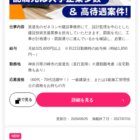
仕事内容
派遣先のゼネコンや建設事務所にて、設計監理を中心とした
建設技術支援業務を担当していただきます。図面を元に、工
事が計画通り・図面通りに進んでいるかを確認し、必要に…
給与
月給325,600円以上 ※月22日勤務時の給与例（時給1,850
円～）
勤務地
神奈川県川崎市の派遣先（直行直帰）※通勤圏考慮（在宅勤
務もあり）
応募資格
《60代・70代活躍中！》 一級建築士、または1級施工管理技
士の資格をお持ちの方
詳細を見る
後で見る
更新日： 2026/06/25 掲載終了日： 2027/07/31
NEW