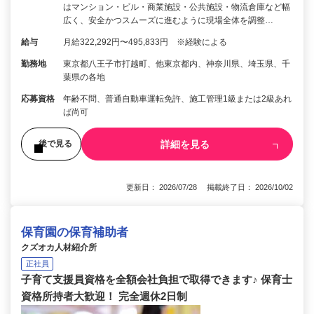
はマンション・ビル・商業施設・公共施設・物流倉庫など幅
広く、安全かつスムーズに進むように現場全体を調整…
給与
月給322,292円〜495,833円 ※経験による
勤務地
東京都八王子市打越町、他東京都内、神奈川県、埼玉県、千
葉県の各地
応募資格
年齢不問、普通自動車運転免許、施工管理1級または2級あれ
ば尚可
詳細を見る
後で見る
更新日： 2026/07/28 掲載終了日： 2026/10/02
保育園の保育補助者
クズオカ人材紹介所
正社員
子育て支援員資格を全額会社負担で取得できます♪ 保育士
資格所持者大歓迎！ 完全週休2日制