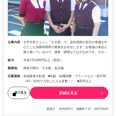
仕事内容
大手牛丼チェーン『すき家』で、店内清掃や翌日の準備を中
心とした深夜時間帯の業務をお任せします。お客様の来店も
落ち着いているので、接客・調理などは少なめです。その…
給与
月収270,000円以上（想定）
勤務地
神奈川県の「すき家」各店舗
応募資格
未経験者大歓迎 ■年齢・転職回数・ブランクなど一切不問
（40～50代で入社した人も多数！） ■高卒以上
詳細を見る
後で見る
更新日： 2026/04/17 掲載終了日： 2027/04/23