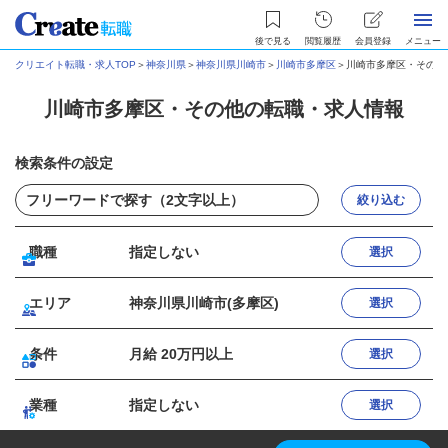
後で見る
閲覧履歴
会員登録
メニュー
クリエイト転職・求人TOP
＞
神奈川県
＞
神奈川県川崎市
＞
川崎市多摩区
＞
川崎市多摩区・その他
川崎市多摩区・その他の転職・求人情報
検索条件の設定
絞り込む
職種
指定しない
選択
エリア
神奈川県川崎市(多摩区)
選択
条件
月給 20万円以上
選択
業種
指定しない
選択