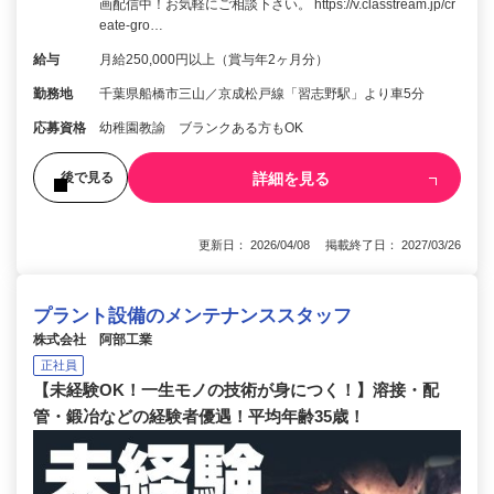
画配信中！お気軽にご相談下さい。 https://v.classtream.jp/cr
eate-gro…
給与
月給250,000円以上（賞与年2ヶ月分）
勤務地
千葉県船橋市三山／京成松戸線「習志野駅」より車5分
応募資格
幼稚園教諭 ブランクある方もOK
詳細を見る
後で見る
更新日： 2026/04/08 掲載終了日： 2027/03/26
プラント設備のメンテナンススタッフ
株式会社 阿部工業
正社員
【未経験OK！一生モノの技術が身につく！】溶接・配
管・鍛冶などの経験者優遇！平均年齢35歳！