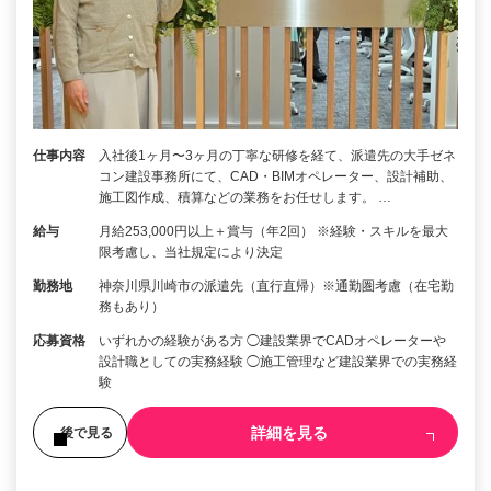
仕事内容
入社後1ヶ月〜3ヶ月の丁寧な研修を経て、派遣先の大手ゼネ
コン建設事務所にて、CAD・BIMオペレーター、設計補助、
施工図作成、積算などの業務をお任せします。 …
給与
月給253,000円以上＋賞与（年2回） ※経験・スキルを最大
限考慮し、当社規定により決定
勤務地
神奈川県川崎市の派遣先（直行直帰）※通勤圏考慮（在宅勤
務もあり）
応募資格
いずれかの経験がある方 ◯建設業界でCADオペレーターや
設計職としての実務経験 ◯施工管理など建設業界での実務経
験
詳細を見る
後で見る