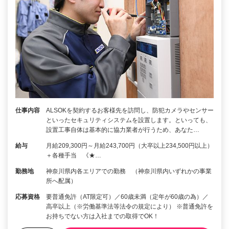
仕事内容
ALSOKを契約するお客様先を訪問し、防犯カメラやセンサー
といったセキュリティシステムを設置します。といっても、
設置工事自体は基本的に協力業者が行うため、あなた…
給与
月給209,300円～月給243,700円（大卒以上234,500円以上）
＋各種手当 《★…
勤務地
神奈川県内各エリアでの勤務 （神奈川県内いずれかの事業
所へ配属）
応募資格
要普通免許（AT限定可）／60歳未満（定年が60歳の為）／
高卒以上（※労働基準法等法令の規定により） ※普通免許を
お持ちでない方は入社までの取得でOK！