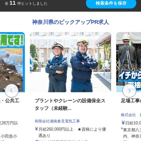
11
検索条件を保存
全
件ヒットしました
神奈川県のピックアップPR求人
掘・公共工
プラントやクレーンの設備保全ス
足場工事
タッフ（未経験...
株式会社 
有限会社湘南倉見電気工事
収28万円以
日給10,
月給260,000円以上 ★資格により優
東京都八
遇あり
（小田急小
内、神奈