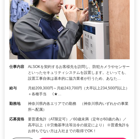
仕事内容
ALSOKを契約するお客様先を訪問し、防犯カメラやセンサー
といったセキュリティシステムを設置します。といっても、
設置工事自体は基本的に協力業者が行うため、あなた…
給与
月給209,300円～月給243,700円（大卒以上234,500円以上）
＋各種手当 《★…
勤務地
神奈川県内各エリアでの勤務 （神奈川県内いずれかの事業
所へ配属）
応募資格
要普通免許（AT限定可）／60歳未満（定年が60歳の為）／
高卒以上（※労働基準法等法令の規定により） ※普通免許を
お持ちでない方は入社までの取得でOK！