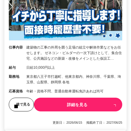
仕事内容
建築物の工事の外周を囲う足場の組立や解体作業などをお任
せします。 ゼネコン・ビルダーの一次下請けとして、集合住
宅、公共施設などの新築・改修をメインとした仮設工…
給与
日給10,000円以上
勤務地
東京都八王子市打越町、他東京都内、神奈川県、千葉県、埼
玉県、山梨県、静岡県 各地
応募資格
年齢・資格不問、普通自動車運転免許あれば尚可
詳細を見る
後で見る
更新日： 2026/06/15 掲載終了日： 2027/06/25