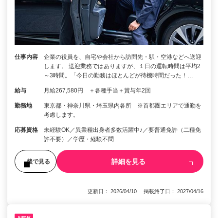
仕事内容
企業の役員を、自宅や会社から訪問先・駅・空港などへ送迎
します。 送迎業務ではありますが、１日の運転時間は平均2
～3時間。「今日の勤務はほとんどが待機時間だった！…
給与
月給267,580円 ＋各種手当＋賞与年2回
勤務地
東京都・神奈川県・埼玉県内各所 ※首都圏エリアで通勤を
考慮します。
応募資格
未経験OK／異業種出身者多数活躍中♪／要普通免許（二種免
許不要）／学歴・経験不問
詳細を見る
後で見る
更新日： 2026/04/10 掲載終了日： 2027/04/16
NEW