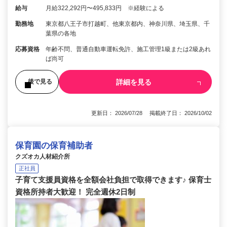
給与
月給322,292円〜495,833円 ※経験による
勤務地
東京都八王子市打越町、他東京都内、神奈川県、埼玉県、千
葉県の各地
応募資格
年齢不問、普通自動車運転免許、施工管理1級または2級あれ
ば尚可
詳細を見る
後で見る
更新日： 2026/07/28 掲載終了日： 2026/10/02
保育園の保育補助者
クズオカ人材紹介所
正社員
子育て支援員資格を全額会社負担で取得できます♪ 保育士
資格所持者大歓迎！ 完全週休2日制