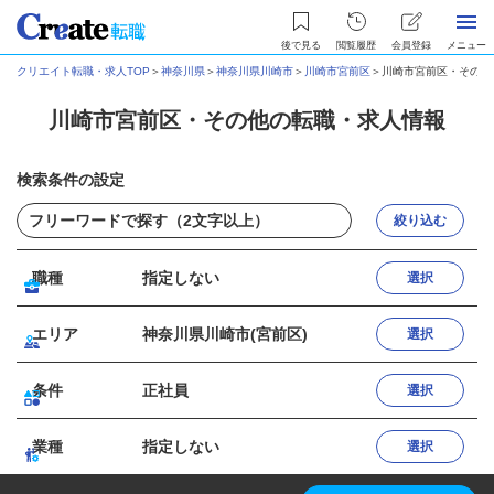
後で見る
閲覧履歴
会員登録
メニュー
クリエイト転職・求人TOP
＞
神奈川県
＞
神奈川県川崎市
＞
川崎市宮前区
＞
川崎市宮前区・その他
川崎市宮前区・その他の転職・求人情報
検索条件の設定
絞り込む
職種
指定しない
選択
エリア
神奈川県川崎市(宮前区)
選択
条件
正社員
選択
業種
指定しない
選択