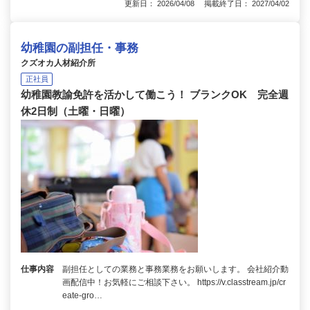
更新日： 2026/04/08 掲載終了日： 2027/04/02
幼稚園の副担任・事務
クズオカ人材紹介所
正社員
幼稚園教諭免許を活かして働こう！ ブランクOK 完全週
休2日制（土曜・日曜）
仕事内容
副担任としての業務と事務業務をお願いします。 会社紹介動
画配信中！お気軽にご相談下さい。 https://v.classtream.jp/cr
eate-gro…