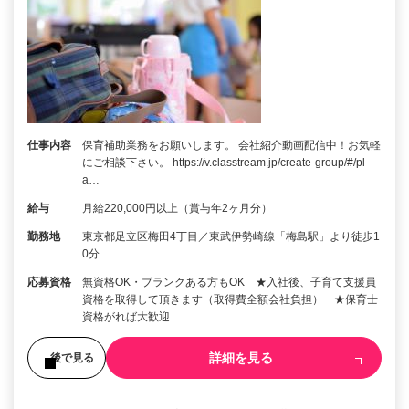
仕事内容
保育補助業務をお願いします。 会社紹介動画配信中！お気軽
にご相談下さい。 https://v.classtream.jp/create-group/#/pl
a…
給与
月給220,000円以上（賞与年2ヶ月分）
勤務地
東京都足立区梅田4丁目／東武伊勢崎線「梅島駅」より徒歩1
0分
応募資格
無資格OK・ブランクある方もOK ★入社後、子育て支援員
資格を取得して頂きます（取得費全額会社負担） ★保育士
資格がれば大歓迎
詳細を見る
後で見る