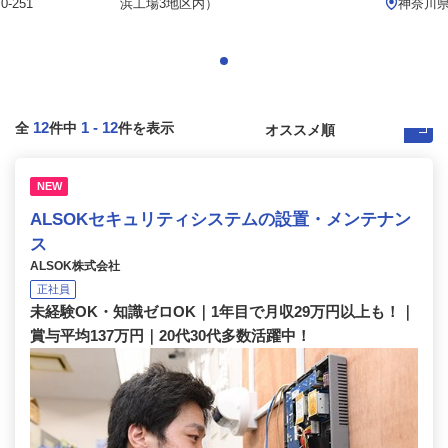
-251
浜工場3地区内）
神奈川県
12
1
-
12
全
件中
件を表示
NEW
ALSOKセキュリティシステムの設置・メンテナン
ス
ALSOK株式会社
正社員
未経験OK・知識ゼロOK｜1年目で月収29万円以上も！｜
賞与平均137万円｜20代30代多数活躍中！