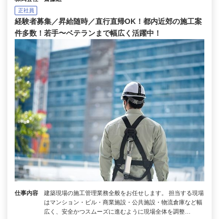
正社員
経験者募集／昇給随時／直行直帰OK！都内近郊の施工案
件多数！若手〜ベテランまで幅広く活躍中！
仕事内容
建築現場の施工管理業務全般をお任せします。 担当する現場
はマンション・ビル・商業施設・公共施設・物流倉庫など幅
広く、安全かつスムーズに進むように現場全体を調整…