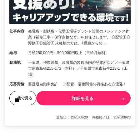
仕事内容
発電所・製鉄所・化学工場等プラント設備のメンテナンス作
業（補修工事・保守点検など）をお任せします。 ◎配管工◎
溶接工◎鍛冶工 未経験の方は、1職種からの…
給与
月給250,000円～500,000円以上（日給月給制）
勤務地
千葉県、神奈川県、茨城県の製鉄所内の発電所など／千葉県
市原市栢橋215-173（本社）／千葉県市原市新生218-1（工
場）
応募資格
要普通自動車免許 ※配管・溶接関係の資格ある方優遇！
詳細を見る
後で見る
更新日： 2026/06/29 掲載終了日： 2026/08/28
1