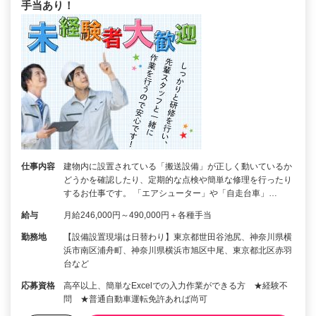
手当あり！
仕事内容
建物内に設置されている「搬送設備」が正しく動いているか
どうかを確認したり、定期的な点検や簡単な修理を行ったり
するお仕事です。 「エアシューター」や「自走台車」…
給与
月給246,000円～490,000円＋各種手当
勤務地
【設備設置現場は日替わり】東京都世田谷池尻、神奈川県横
浜市南区浦舟町、神奈川県横浜市旭区中尾、東京都北区赤羽
台など
応募資格
高卒以上、簡単なExcelでの入力作業ができる方 ★経験不
問 ★普通自動車運転免許あれば尚可