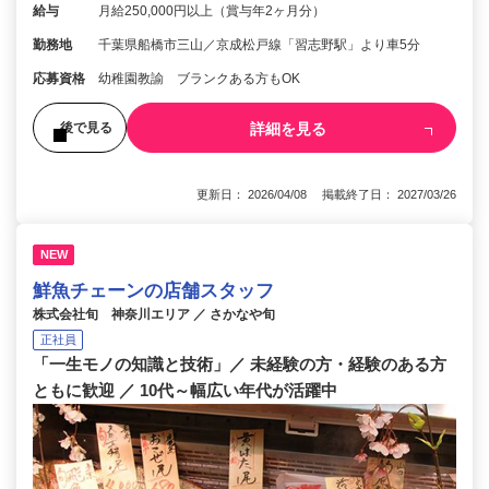
給与
月給250,000円以上（賞与年2ヶ月分）
勤務地
千葉県船橋市三山／京成松戸線「習志野駅」より車5分
応募資格
幼稚園教諭 ブランクある方もOK
詳細を見る
後で見る
更新日： 2026/04/08 掲載終了日： 2027/03/26
NEW
鮮魚チェーンの店舗スタッフ
株式会社旬 神奈川エリア ／ さかなや旬
正社員
「一生モノの知識と技術」／ 未経験の方・経験のある方
ともに歓迎 ／ 10代～幅広い年代が活躍中