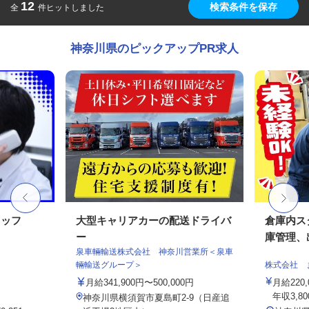
12
検索条件を保存
全
件ヒットしました
神奈川県のピックアップPR求人
タッフ
大型キャリアカーの配送ドライバ
倉庫内ス
ー
庫管理、出
泉車輛輸送株式会社 神奈川営業所＜泉車
輛輸送グループ＞
株式会社 
月給341,900円〜500,000円
月給220
年収3,800
神奈川県横須賀市夏島町2-9（日産追