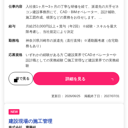
仕事内容
入社後1ヶ月〜3ヶ月の丁寧な研修を経て、派遣先の大手ゼネ
コン建設事務所にて、CAD・BIMオペレーター、設計補助、
施工図作成、積算などの業務をお任せします。 …
給与
月給253,000円以上＋賞与（年2回） ※経験・スキルを最大
限考慮し、当社規定により決定
勤務地
神奈川県川崎市の派遣先（直行直帰）※通勤圏考慮（在宅勤
務もあり）
応募資格
いずれかの経験がある方 ◯建設業界でCADオペレーターや
設計職としての実務経験 ◯施工管理など建設業界での実務経
験
詳細を見る
後で見る
更新日： 2026/06/25 掲載終了日： 2027/07/31
NEW
建設現場の施工管理
株式会社 齋藤組