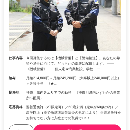
仕事内容
今回募集するのは【機械警備】と【警備輸送】。あなたの希
望や適性に応じて、どちらかの部署に配属します。 ――
《機械警備》―― 個人宅や商業施設、学校、一…
給与
月給214,800円～月給249,200円（大卒以上240,000円以上）
＋各種手当 《★…
勤務地
神奈川県内各エリアでの勤務 （神奈川県内いずれかの事業
所へ配属）
応募資格
要普通免許（AT限定可）／60歳未満（定年が60歳の為）／
高卒以上（※労働基準法等法令の規定により） ※普通免許を
お持ちでない方は入社までの取得でOK！