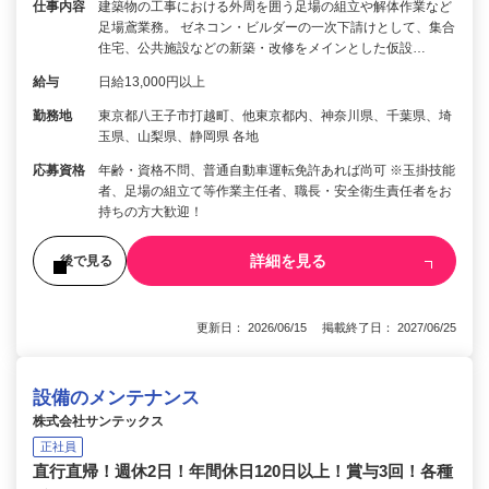
仕事内容
建築物の工事における外周を囲う足場の組立や解体作業など
足場鳶業務。 ゼネコン・ビルダーの一次下請けとして、集合
住宅、公共施設などの新築・改修をメインとした仮設…
給与
日給13,000円以上
勤務地
東京都八王子市打越町、他東京都内、神奈川県、千葉県、埼
玉県、山梨県、静岡県 各地
応募資格
年齢・資格不問、普通自動車運転免許あれば尚可 ※玉掛技能
者、足場の組立て等作業主任者、職長・安全衛生責任者をお
持ちの方大歓迎！
詳細を見る
後で見る
更新日： 2026/06/15 掲載終了日： 2027/06/25
設備のメンテナンス
株式会社サンテックス
正社員
直行直帰！週休2日！年間休日120日以上！賞与3回！各種