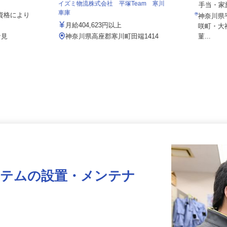
月給2
イズミ物流株式会社 平塚Team 寒川
手当・
車庫
 ★資格により
神奈川
月給404,623円以上
咲町・
倉見
神奈川県高座郡寒川町田端1414
菫...
ステムの設置・メンテナ