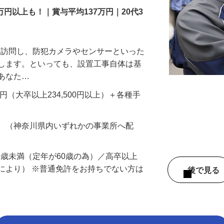
万円以上も！｜賞与平均137万円｜20代3
先を訪問し、防犯カメラやセンサーといった
置します。といっても、設置工事自体は基
、あなた…
700円（大卒以上234,500円以上）＋各種手
務 （神奈川県内いずれかの事業所へ配
60歳未満（定年が60歳の為）／高卒以上
により） ※普通免許をお持ちでない方は
後で見