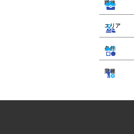
職種
エリア
条件
業種