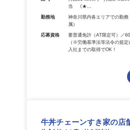
人宅や商業施設、学校、一
給与
月給214,800円～月給249,
当 《★…
勤務地
神奈川県内各エリアでの勤
属）
応募資格
要普通免許（AT限定可）／
（※労働基準法等法令の規定
入社までの取得でOK！