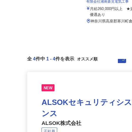
月給220,000円以上＋諸手当（役職
有限会社湘南倉見電気工事
手当・家族手当・住宅手当・...
月給260,000円以上
神奈川県平塚市（長持・中里・八重
優遇あり
咲町・大神・田村・出縄・御殿・
菫...
神奈川県高座郡寒川町
全
4
件中
1
-
4
件を表示
NEW
ALSOKセキュリティシ
ンス
ALSOK株式会社