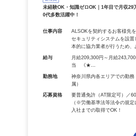
正社員
未経験OK・知識ゼロOK｜1年目で月収29
0代多数活躍中！
仕事内容
ALSOKを契約するお客様
セキュリティシステムを設
本的に協力業者が行うため
給与
月給209,300円～月給243,
当 《★…
勤務地
神奈川県内各エリアでの勤
属）
応募資格
要普通免許（AT限定可）／
（※労働基準法等法令の規定
入社までの取得でOK！