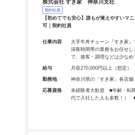
牛丼チェーンすき家の店
株式会社 すき家 神奈川支社
契約社員
【初めてでも安心】誰もが覚えやすいマニュ
可｜契約社員
仕事内容
大手牛丼チェーン『すき家
深夜時間帯の業務をお任せ
で、接客・調理などは少な
給与
月収270,000円以上（想定）
勤務地
神奈川県の「すき家」各店
応募資格
未経験者大歓迎 ■年齢・転
代で入社した人も多数！） 