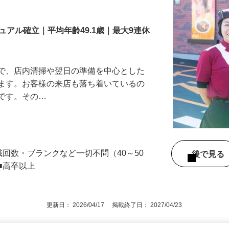
舗スタッフ／深夜
アル確立｜平均年齢49.1歳｜最大9連休
』で、店内清掃や翌日の準備を中心とした
します。お客様の来店も落ち着いているの
めです。その…
舗
職回数・ブランクなど一切不問（40～50
後で見
■高卒以上