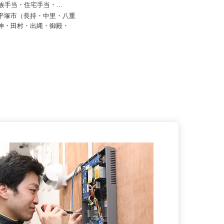
20,000円以上＋諸手当（役職
有限会社湘南倉見電気工事
家族手当・住宅手当・...
月給260,000円以上 ★資格により
県平塚市（長持・中里・八重
優遇あり
大神・田村・出縄・御殿・
神奈川県高座郡寒川町倉見