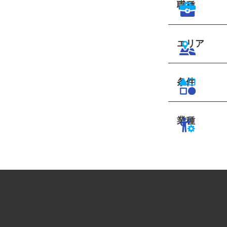
職種
エリア
条件
業種