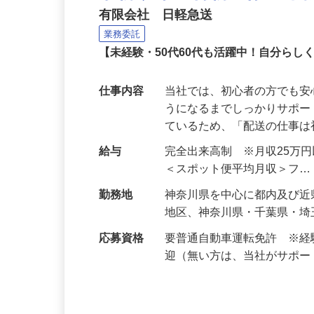
小物サイズ荷物の配送業
有限会社 日軽急送
業務委託
【未経験・50代60代も活躍中！自分ら
仕事内容
当社では、初心者の方でも
うになるまでしっかりサポー
ているため、「配送の仕事
給与
完全出来高制 ※月収25万
＜スポット便平均月収＞フ
勤務地
神奈川県を中心に都内及び近
地区、神奈川県・千葉県・埼
応募資格
要普通自動車運転免許 ※
迎（無い方は、当社がサポ