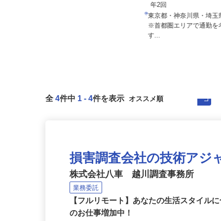
月給246,000円～490,000円＋各種
月給267,580円 ＋
手当
年2回
【設備設置現場は日替わり】東京都
東京都・神奈川県・埼
世田谷池尻、神奈川県横浜市南区
※首都圏エリアで通勤
浦...
す...
全
4
件中
1
-
4
件を表示
損害調査会社の技術アジ
株式会社八車 越川調査事務所
業務委託
【フルリモート】あなたの生活スタイル