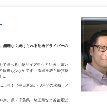
更新日： 2026/07/08 掲載終了日： 2026/10/02
ー
へ。無理なく続けられる配送ドライバーの
手で運べる小物サイズ中心の配送。 重た
の負担も少なめです。 普通免許と軽貨物
能！…
円以上可！（平日週5日・8時間の稼働）／
…