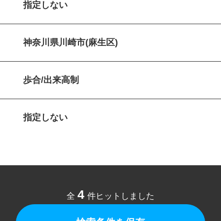
指定しない
神奈川県川崎市(麻生区)
歩合/出来高制
指定しない
4
全
件ヒットしました