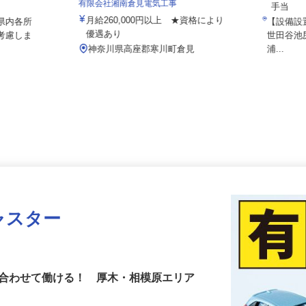
各種手当＋賞与
月給24
有限会社湘南倉見電気工事
手当
月給260,000円以上 ★資格により
玉県内各所
【設備
優遇あり
を考慮しま
世田谷
神奈川県高座郡寒川町倉見
浦...
ャスター
に合わせて働ける！ 厚木・相模原エリア