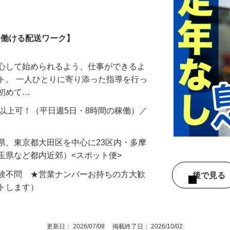
務
しく働ける配送ワーク】
安心して始められるよう、仕事ができるよ
ト。 一人ひとりに寄り添った指導を行っ
は初めて…
円以上可！（平日週5日・8時間の稼働）／
…
県、東京都大田区を中心に23区内・多摩
玉県など都内近郊）<スポット便>
経験不問 ★営業ナンバーお持ちの方大歓
後で見
ートします）