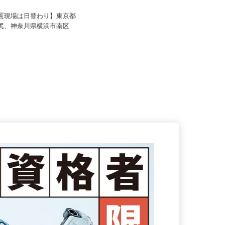
6,000円～490,000円＋各種
月給267,580円 ＋各種手当＋賞与
年2回
設置現場は日替わり】東京都
東京都・神奈川県・埼玉県内各所
池尻、神奈川県横浜市南区
※首都圏エリアで通勤を考慮しま
す...