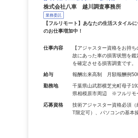
損害調査会社の技術アジ
株式会社八車 越川調査事務所
業務委託
【フルリモート】あなたの生活スタイル
のお仕事増加中！
仕事内容
【アジャスター資格をお持ち
故にあった車の損害状態を
を確定させる損害調査です。
給与
報酬出来高制 月額報酬例500,0
勤務地
千葉県山武郡横芝光町母子1
県相模原市周辺 ※フルリ
応募資格
技術アジャスター資格必須（
T限定可）、パソコンの基本