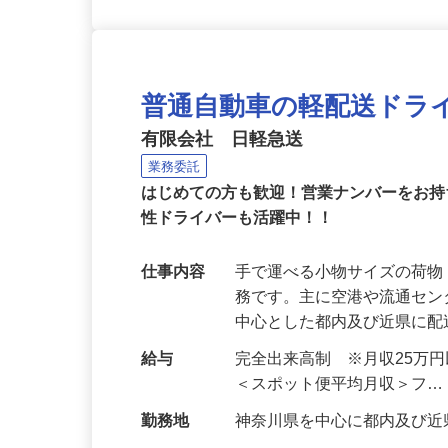
普通自動車の軽配送ドラ
有限会社 日軽急送
業務委託
はじめての方も歓迎！営業ナンバーをお
性ドライバーも活躍中！！
仕事内容
手で運べる小物サイズの荷
務です。主に空港や流通セ
中心とした都内及び近県に
給与
完全出来高制 ※月収25万
＜スポット便平均月収＞フ