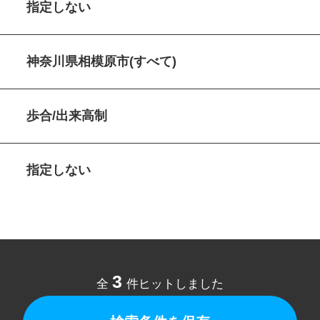
指定しない
神奈川県相模原市(すべて)
歩合/出来高制
指定しない
3
全
件ヒットしました