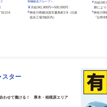
ヒドロ工
泉車輛輸送株式会社 神奈川営業所＜泉
ナス
車輛輸送グループ＞
月給2
0円
月給341,900円〜500,000円
験によ
目13-6
神奈川県横須賀市夏島町2-9（日産
神奈川
追浜工場3地区内）
「弘明
ャスター
に合わせて働ける！ 厚木・相模原エリア