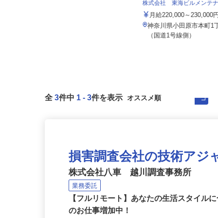
ヒドロ工業株式会社
株式会社 東海ビルメンテ
月給240,000円以上 ★スキル・経
験により考慮！
月給220,000～230,00
神奈川県横浜市南区大岡3-16-8／
神奈川県小田原市本町1丁
「弘明寺駅」徒歩15分、「蒔...
（国道1号線側）
全
3
件中
1
-
3
件を表示
損害調査会社の技術アジ
株式会社八車 越川調査事務所
業務委託
【フルリモート】あなたの生活スタイル