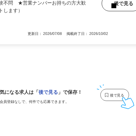
近県（直行直帰）
経験不問 ★営業ナンバーお持ちの方大歓
後で見
ートします）
更新日： 2026/07/08 掲載終了日： 2026/10/02
1
気になる求人は
「
後で見る
」で保存！
会員登録なしで、
何件でも応募できます。