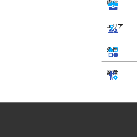
職種
エリア
条件
業種