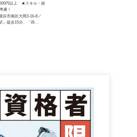
業株式会社
株式会社 東海ビルメンテナス
40,000円以上 ★スキル・経
り考慮！
月給220,000～230,000円
県横浜市南区大岡3-16-8／
神奈川県小田原市本町1丁目13-6
寺駅」徒歩15分、「蒔...
（国道1号線側）