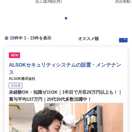
浜工場3地区内）
武台前駅
19
1
-
19
全
件中
件を表示
NEW
ALSOKセキュリティシステムの設置・メンテナン
ス
ALSOK株式会社
正社員
未経験OK・知識ゼロOK｜1年目で月収29万円以上も！｜
賞与平均137万円｜20代30代多数活躍中！