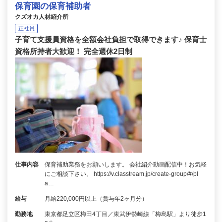
保育園の保育補助者
クズオカ人材紹介所
正社員
子育て支援員資格を全額会社負担で取得できます♪ 保育士
資格所持者大歓迎！ 完全週休2日制
仕事内容
保育補助業務をお願いします。 会社紹介動画配信中！お気軽
にご相談下さい。 https://v.classtream.jp/create-group/#/pl
a…
給与
月給220,000円以上（賞与年2ヶ月分）
勤務地
東京都足立区梅田4丁目／東武伊勢崎線「梅島駅」より徒歩1