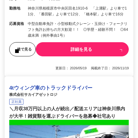
勤務地
神奈川県相模原市中央区田名1910-6 「上溝駅」より車で1
1分、「番田駅」より車で12分、「橋本駅」より車で16分
応募資格
中型自動車免許・小型移動式クレーン・玉掛け・フォークリ
フト免許お持ちの方大歓迎！！ ◎学歴・経験不問！ ◎64
歳未満（例外事由1号）
詳細を見る
後で見る
更新日： 2026/05/19 掲載終了日： 2026/11/19
4tウィング車のトラックドライバー
株式会社サカイアゼットロジ
正社員
＼月収38万円以上の人が続出／配送エリアは神奈川県内
が大半！雑貨類を運ぶドライバーを急募◆社宅あり