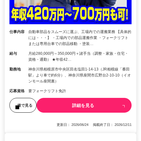
仕事内容
自動車部品をスムーズに運ぶ、工場内での運搬業務 【具体的
には・・・】 ・工場内での部品運搬作業 ・フォークリフト
または専用台車での部品移動 ・塗装…
給与
月給280,000円～350,000円＋諸手当（調整・家族・住宅・
資格・通勤） ★年収42…
勤務地
神奈川県相模原市中央区田名塩田1-14-13（JR相模線「番田
駅」より車で約6分）、神奈川県座間市広野台2-10-10（イオ
ンモール座間裏）
応募資格
要フォークリフト免許
詳細を見る
後で見る
更新日： 2026/06/24 掲載終了日： 2026/12/11