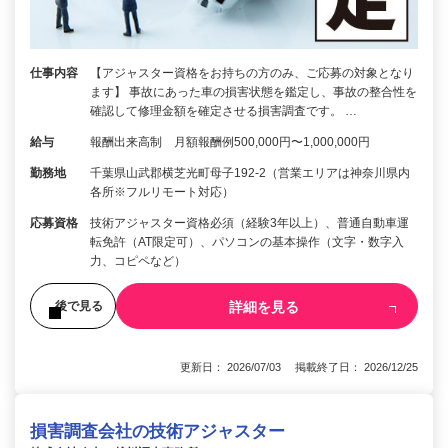
仕事内容
【アジャスター資格をお持ちの方のみ、ご応募の対象となり
ます】 事故にあった車の損害状態を鑑定し、事故の整合性を
確認して修理金額を確定させる損害調査です。 …
給与
報酬出来高制 月額報酬例500,000円〜1,000,000円
勤務地
千葉県山武郡横芝光町母子192-2（営業エリアは神奈川県内
各所※フルリモート対応）
応募資格
技術アジャスター資格必須（経験3年以上）、普通自動車運
転免許（AT限定可）、パソコンの基本操作（文字・数字入
力、コピペなど）
詳細を見る
後で見る
更新日： 2026/07/03 掲載終了日： 2026/12/25
損害調査会社の技術アジャスター