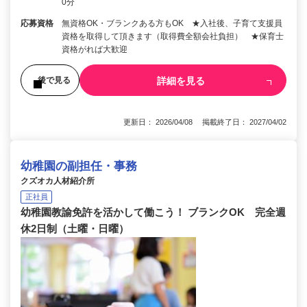
0分
応募資格
無資格OK・ブランクある方もOK ★入社後、子育て支援員
資格を取得して頂きます（取得費全額会社負担） ★保育士
資格がれば大歓迎
詳細を見る
後で見る
更新日： 2026/04/08 掲載終了日： 2027/04/02
幼稚園の副担任・事務
クズオカ人材紹介所
正社員
幼稚園教諭免許を活かして働こう！ ブランクOK 完全週
休2日制（土曜・日曜）