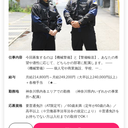
仕事内容
今回募集するのは【機械警備】と【警備輸送】。あなたの希
望や適性に応じて、どちらかの部署に配属します。 ――
《機械警備》―― 個人宅や商業施設、学校、一…
給与
月給214,800円～月給249,200円（大卒以上240,000円以上）
＋各種手当 《★…
勤務地
神奈川県内各エリアでの勤務 （神奈川県内いずれかの事業
所へ配属）
応募資格
要普通免許（AT限定可）／60歳未満（定年が60歳の為）／
高卒以上（※労働基準法等法令の規定により） ※普通免許を
お持ちでない方は入社までの取得でOK！