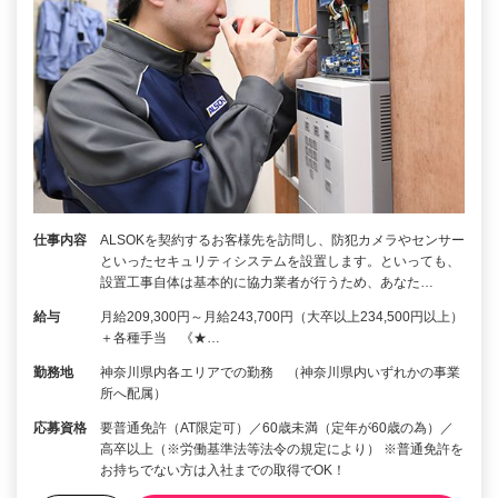
仕事内容
ALSOKを契約するお客様先を訪問し、防犯カメラやセンサー
といったセキュリティシステムを設置します。といっても、
設置工事自体は基本的に協力業者が行うため、あなた…
給与
月給209,300円～月給243,700円（大卒以上234,500円以上）
＋各種手当 《★…
勤務地
神奈川県内各エリアでの勤務 （神奈川県内いずれかの事業
所へ配属）
応募資格
要普通免許（AT限定可）／60歳未満（定年が60歳の為）／
高卒以上（※労働基準法等法令の規定により） ※普通免許を
お持ちでない方は入社までの取得でOK！