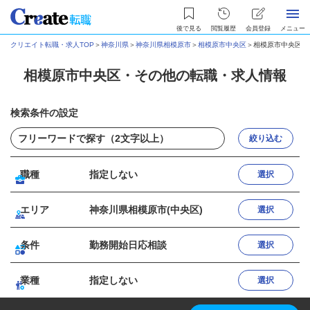
後で見る
閲覧履歴
会員登録
メニュー
クリエイト転職・求人TOP
＞
神奈川県
＞
神奈川県相模原市
＞
相模原市中央区
＞
相模原市中央区・
相模原市中央区・その他の転職・求人情報
検索条件の設定
絞り込む
職種
指定しない
選択
エリア
神奈川県相模原市(中央区)
選択
条件
勤務開始日応相談
選択
業種
指定しない
選択