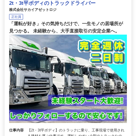
2t・3t平ボディのトラックドライバー
株式会社サカイアゼットロジ
正社員
「運転が好き」その気持ちだけで、一生モノの居場所が
見つかる。 未経験から、大手直接取引の安定企業へ。
仕事内容
【2t・3t平ボディ】のトラックに乗り、工事現場で使用され
る建材を運ぶ仕事です。運転しやすい小型のトラックなの