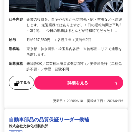
仕事内容
企業の役員を、自宅や会社から訪問先・駅・空港などへ送迎
します。 送迎業務ではありますが、１日の運転時間は平均2
～3時間。「今日の勤務はほとんどが待機時間だった！…
給与
月給267,580円 ＋各種手当＋賞与年2回
勤務地
東京都・神奈川県・埼玉県内各所 ※首都圏エリアで通勤を
考慮します。
応募資格
未経験OK／異業種出身者多数活躍中♪／要普通免許（二種免
許不要）／学歴・経験不問
詳細を見る
後で見る
更新日： 2026/04/10 掲載終了日： 2027/04/16
自動車部品の品質保証リーダー候補
株式会社光伸化成製作所