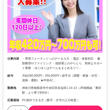
仕事内容
・専用フォーマットへのデータ入力 ・電話・来客対応 ・書
類整理やファイリング ・他部署とのやりとり、簡単なサポー
ト業務 ・ゆくゆくはチームをまとめるリー…
給与
月給280,000円～350,000円＋諸手当（調整・家族・住宅・
資格・通勤） ★年収42…
勤務地
神奈川県相模原市中央区田名塩田1-14-13（JR相模線「番田
駅」より車で約6分）
応募資格
PC操作できる方（数字・文字の入力程度 ）