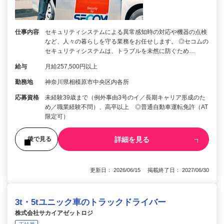
仕事内容
セキュリティシステムによる異常感知時の対応や機器の点検
など、人々の暮らしを守る業務をお任せします。 ◎セコムの
セキュリティシステムは、トラブルを未然に防ぐため…
給与
月給257,500円以上
勤務地
神奈川県相模原市中央区内各所
応募資格
未経験39歳まで（例外事由3号のイ／長期キャリア形成のた
め／職業経験不問）、高卒以上 ◎普通自動車運転免許（AT
限定可）
詳細を見る
後で見る
更新日： 2026/06/15 掲載終了日： 2027/06/30
3t・5tユニック車のトラックドライバー
株式会社サカイアゼットロジ