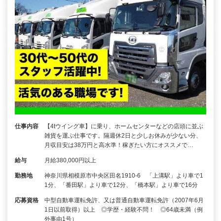
仕事内容
【4tウイング車】に乗り、ホームセンターなどの店頭に並ぶ
雑貨を運ぶ仕事です。隔週休2日と少しお休みが少ない分、
月収目安は38万円と高水準！稼ぎたい方にオススメで…
給与
月給380,000円以上
勤務地
神奈川県相模原市中央区田名1910-6 「上溝駅」より車で1
1分、「番田駅」より車で12分、「橋本駅」より車で16分
応募資格
中型自動車運転免許、又は普通自動車運転免許（2007年6月
1日以前取得）以上 ◎学歴・経験不問！ ◎64歳未満（例
外事由1号）