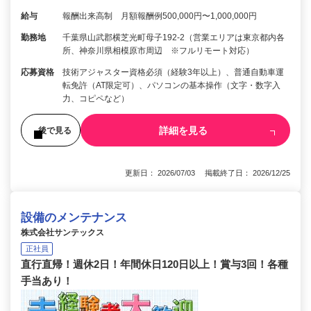
給与
報酬出来高制 月額報酬例500,000円〜1,000,000円
勤務地
千葉県山武郡横芝光町母子192-2（営業エリアは東京都内各
所、神奈川県相模原市周辺 ※フルリモート対応）
応募資格
技術アジャスター資格必須（経験3年以上）、普通自動車運
転免許（AT限定可）、パソコンの基本操作（文字・数字入
力、コピペなど）
詳細を見る
後で見る
更新日： 2026/07/03 掲載終了日： 2026/12/25
設備のメンテナンス
株式会社サンテックス
正社員
直行直帰！週休2日！年間休日120日以上！賞与3回！各種
手当あり！