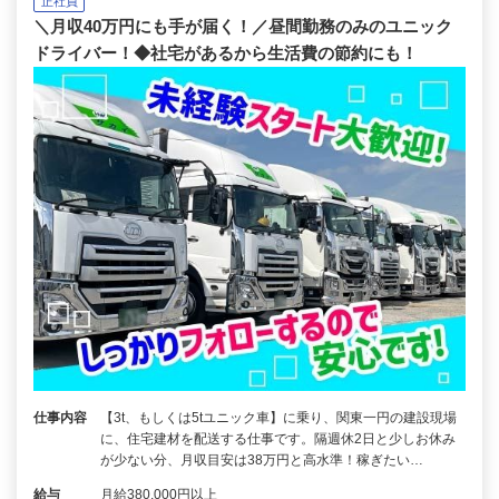
正社員
＼月収40万円にも手が届く！／昼間勤務のみのユニック
ドライバー！◆社宅があるから生活費の節約にも！
仕事内容
【3t、もしくは5tユニック車】に乗り、関東一円の建設現場
に、住宅建材を配送する仕事です。隔週休2日と少しお休み
が少ない分、月収目安は38万円と高水準！稼ぎたい…
給与
月給380,000円以上