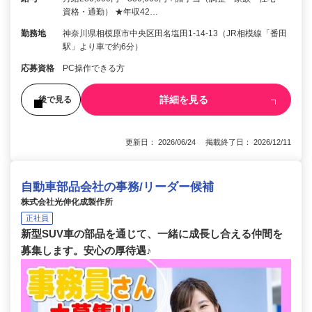
資格・通勤） ★年収42…
勤務地
神奈川県相模原市中央区田名塩田1-14-13（JR相模線「番田
駅」より車で約6分）
応募資格
PC操作できる方
詳細を見る
後で見る
更新日： 2026/06/24 掲載終了日： 2026/12/11
自動車部品会社の事務/リーダー候補
株式会社光伸化成製作所
正社員
新型SUV車の部品を通じて、一緒に成長し合える仲間を
募集します。安心の厚待遇♪