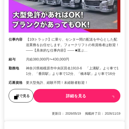
仕事内容
【10tトラック】に乗り、センター間の配送を中心とした配
送業務をお任せします。フォークリフトの有資格者は歓迎！
――【具体的な仕事内容】―― ■運ぶ…
給与
月給380,000円〜430,000円
勤務地
神奈川県相模原市中央区田名1910-6 「上溝駅」より車で1
1分、「番田駅」より車で12分、「橋本駅」より車で16分
応募資格
要大型免許、経験不問！未経験者歓迎！
詳細を見る
後で見る
更新日： 2026/05/19 掲載終了日： 2026/11/19