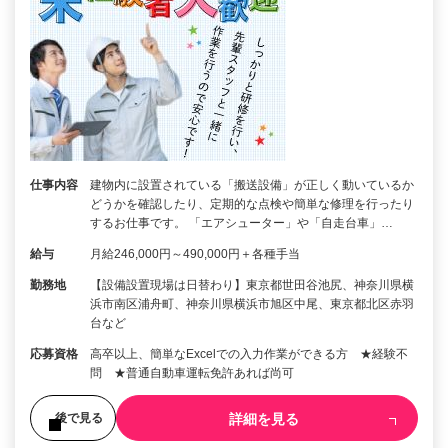
仕事内容
建物内に設置されている「搬送設備」が正しく動いているか
どうかを確認したり、定期的な点検や簡単な修理を行ったり
するお仕事です。 「エアシューター」や「自走台車」…
給与
月給246,000円～490,000円＋各種手当
勤務地
【設備設置現場は日替わり】東京都世田谷池尻、神奈川県横
浜市南区浦舟町、神奈川県横浜市旭区中尾、東京都北区赤羽
台など
応募資格
高卒以上、簡単なExcelでの入力作業ができる方 ★経験不
問 ★普通自動車運転免許あれば尚可
詳細を見る
後で見る