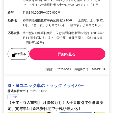
で、ドライバー未経験者も十分に始められます！「ドラ…
給与
月給340,000円〜370,000円
勤務地
神奈川県相模原市中央区田名1910-6 「上溝駅」より車で1
1分、「番田駅」より車で12分、「橋本駅」より車で16分
応募資格
準中型自動車運転免許、又は普通自動車運転免許（2017年3
月11日以前取得）以上 ◎学歴・経験不問！ ◎64歳未満
（例外事由1号）
詳細を見る
後で見る
更新日： 2026/05/19 掲載終了日： 2026/11/19
3t・5tユニック車のトラックドライバー
株式会社サカイアゼットロジ
正社員
【王道・収入重視】 月収40万も！大手直取引で仕事量安
定、賞与年2回＆格安社宅で手残り最大化！