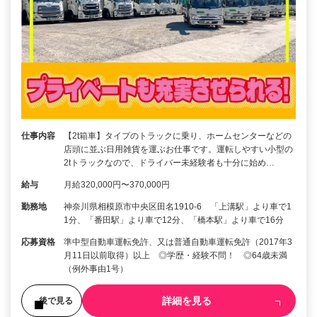
仕事内容
【2t箱車】タイプのトラックに乗り、ホームセンターなどの
店頭に並ぶ日用雑貨を運ぶお仕事です。運転しやすい小型の
2tトラックなので、ドライバー未経験者も十分に始め…
給与
月給320,000円〜370,000円
勤務地
神奈川県相模原市中央区田名1910-6 「上溝駅」より車で1
1分、「番田駅」より車で12分、「橋本駅」より車で16分
応募資格
準中型自動車運転免許、又は普通自動車運転免許（2017年3
月11日以前取得）以上 ◎学歴・経験不問！ ◎64歳未満
（例外事由1号）
詳細を見る
後で見る