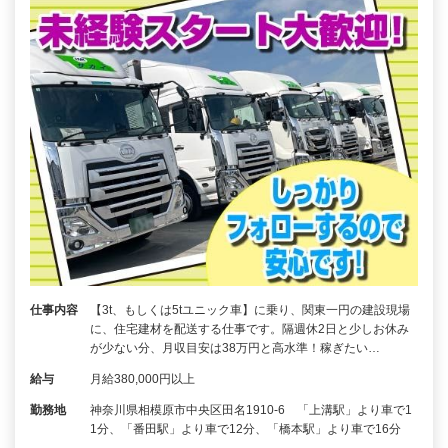
仕事内容
【3t、もしくは5tユニック車】に乗り、関東一円の建設現場
に、住宅建材を配送する仕事です。隔週休2日と少しお休み
が少ない分、月収目安は38万円と高水準！稼ぎたい…
給与
月給380,000円以上
勤務地
神奈川県相模原市中央区田名1910-6 「上溝駅」より車で1
1分、「番田駅」より車で12分、「橋本駅」より車で16分