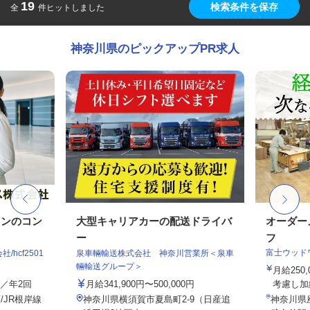
19
検索条件を保存
全
件ヒットしました
神奈川県のピックアップPR求人
ョンのコン
大型キャリアカーの配送ドライバ
オーダー
ー
フ
富士ウッド
hcf2501
泉車輛輸送株式会社 神奈川営業所＜泉車
輛輸送グループ＞
月給250
与／年2回
月給341,900円〜500,000円
考慮し加
/JR根岸線
神奈川県横須賀市夏島町2-9（日産追
神奈川県