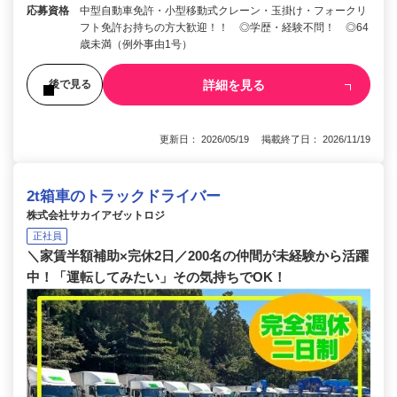
応募資格
中型自動車免許・小型移動式クレーン・玉掛け・フォークリ
フト免許お持ちの方大歓迎！！ ◎学歴・経験不問！ ◎64
歳未満（例外事由1号）
詳細を見る
後で見る
更新日： 2026/05/19 掲載終了日： 2026/11/19
2t箱車のトラックドライバー
株式会社サカイアゼットロジ
正社員
＼家賃半額補助×完休2日／200名の仲間が未経験から活躍
中！「運転してみたい」その気持ちでOK！