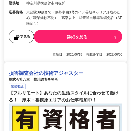
勤務地
神奈川県横須賀市内各所
応募資格
未経験39歳まで（例外事由3号のイ／長期キャリア形成のた
め／職業経験不問）、高卒以上 ◎普通自動車運転免許（AT
限定可）
詳細を見る
後で見る
更新日： 2026/06/15 掲載終了日： 2027/06/30
損害調査会社の技術アジャスター
株式会社八車 越川調査事務所
業務委託
【フルリモート】あなたの生活スタイルに合わせて働け
る！ 厚木・相模原エリアのお仕事増加中！