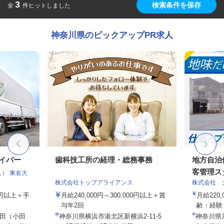
3
検索条件を保存
全
件ヒットしました
神奈川県のピックアップPR求人
ライバー
歯科技工所の経理・総務事務
地方自治
客管理ス
） 東名大
株式会社トップアライアンス
株式会社 
00円以上＋手
月給240,000円～300,000円以上＋賞
月給220,
与年2回
齢・経験・
田（小田
神奈川県横浜市港北区新横浜2-11-5
神奈川県