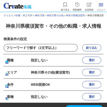
後で見る
閲覧履歴
会員登録
メニュー
クリエイト転職・求人TOP
＞
神奈川県
＞
神奈川県その他
＞
神奈川県横須賀市
＞
神奈川県横須賀市
神奈川県横須賀市・その他の転職・求人情報
検索条件の設定
絞り込む
職種
指定しない
選択
エリア
神奈川県その他(横須賀市)
選択
条件
WEB面接OK
選択
業種
指定しない
選択