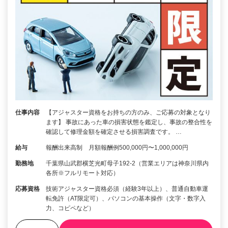
仕事内容
【アジャスター資格をお持ちの方のみ、ご応募の対象となり
ます】 事故にあった車の損害状態を鑑定し、事故の整合性を
確認して修理金額を確定させる損害調査です。 …
給与
報酬出来高制 月額報酬例500,000円〜1,000,000円
勤務地
千葉県山武郡横芝光町母子192-2（営業エリアは神奈川県内
各所※フルリモート対応）
応募資格
技術アジャスター資格必須（経験3年以上）、普通自動車運
転免許（AT限定可）、パソコンの基本操作（文字・数字入
力、コピペなど）