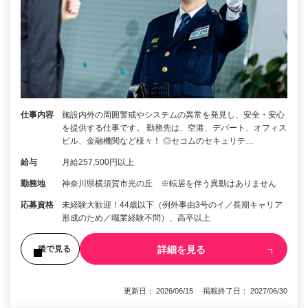
仕事内容
施設内外の周囲警戒やシステムの異常を発見し、安全・安心
を提供する仕事です。 勤務先は、空港、デパート、オフィス
ビル、金融機関など様々！ ◎セコムのセキュリテ…
給与
月給257,500円以上
勤務地
神奈川県横須賀市光の丘 ※転居を伴う異動はありません
応募資格
未経験大歓迎！44歳以下（例外事由3号のイ／長期キャリア
形成のため／職業経験不問）、高卒以上
詳細を見る
後で見る
更新日： 2026/06/15 掲載終了日： 2027/06/30