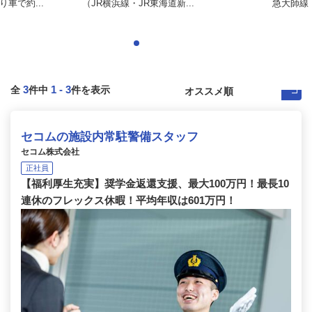
車で約...
（JR横浜線・JR東海道新...
急大師線「
3
1
-
3
全
件中
件を表示
セコムの施設内常駐警備スタッフ
セコム株式会社
正社員
【福利厚生充実】奨学金返還支援、最大100万円！最長10
連休のフレックス休暇！平均年収は601万円！