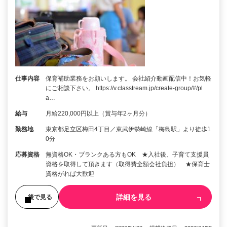
仕事内容
保育補助業務をお願いします。 会社紹介動画配信中！お気軽
にご相談下さい。 https://v.classtream.jp/create-group/#/pl
a…
給与
月給220,000円以上（賞与年2ヶ月分）
勤務地
東京都足立区梅田4丁目／東武伊勢崎線「梅島駅」より徒歩1
0分
応募資格
無資格OK・ブランクある方もOK ★入社後、子育て支援員
資格を取得して頂きます（取得費全額会社負担） ★保育士
資格がれば大歓迎
詳細を見る
後で見る