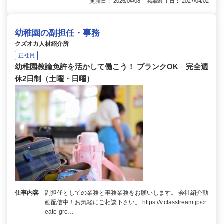
更新日： 2026/04/08 掲載終了日： 2027/04/02
幼稚園の副担任・事務
クズオカ人材紹介所
正社員
幼稚園教諭免許を活かして働こう！ ブランクOK 完全週
休2日制（土曜・日曜）
仕事内容
副担任としての業務と事務業務をお願いします。 会社紹介動
画配信中！お気軽にご相談下さい。 https://v.classtream.jp/cr
eate-gro…