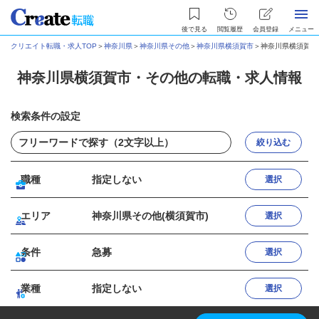
後で見る
閲覧履歴
会員登録
メニュー
クリエイト転職・求人TOP
＞
神奈川県
＞
神奈川県その他
＞
神奈川県横須賀市
＞
神奈川県横須賀市
神奈川県横須賀市・その他の転職・求人情報
検索条件の設定
絞り込む
職種
指定しない
選択
エリア
神奈川県その他(横須賀市)
選択
条件
急募
選択
業種
指定しない
選択