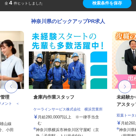
4
検索条件を保存
全
件ヒットしました
神奈川県のピックアップPR求人
給管理
倉庫内作業スタッフ
未経験か
ジメント ＜
アスタッ
ケーラインサービス株式会社 横浜営業所
双葉トータ
月給280,000円以上 ※一律手当含
む
月給26
雄山線
分、小田
神奈川県横浜市神奈川区守屋町（京
神奈川県横
急「子安駅」より徒歩6分）
（田園都