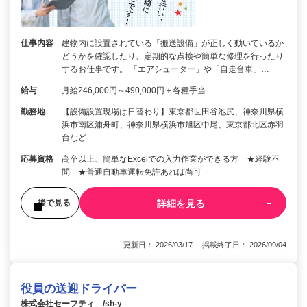
仕事内容
建物内に設置されている「搬送設備」が正しく動いているか
どうかを確認したり、定期的な点検や簡単な修理を行ったり
するお仕事です。 「エアシューター」や「自走台車」…
給与
月給246,000円～490,000円＋各種手当
勤務地
【設備設置現場は日替わり】東京都世田谷池尻、神奈川県横
浜市南区浦舟町、神奈川県横浜市旭区中尾、東京都北区赤羽
台など
応募資格
高卒以上、簡単なExcelでの入力作業ができる方 ★経験不
問 ★普通自動車運転免許あれば尚可
詳細を見る
後で見る
更新日： 2026/03/17 掲載終了日： 2026/09/04
役員の送迎ドライバー
株式会社セーフティ /sh-y