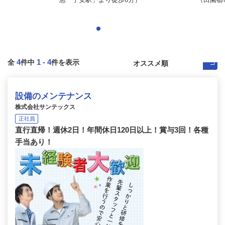
4
1
-
4
全
件中
件を表示
設備のメンテナンス
株式会社サンテックス
正社員
直行直帰！週休2日！年間休日120日以上！賞与3回！各種
手当あり！