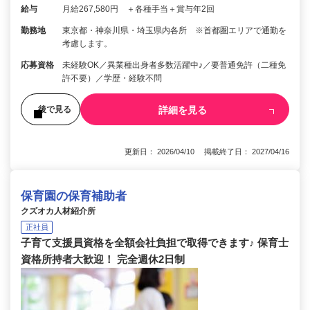
給与
月給267,580円 ＋各種手当＋賞与年2回
勤務地
東京都・神奈川県・埼玉県内各所 ※首都圏エリアで通勤を
考慮します。
応募資格
未経験OK／異業種出身者多数活躍中♪／要普通免許（二種免
許不要）／学歴・経験不問
詳細を見る
後で見る
更新日： 2026/04/10 掲載終了日： 2027/04/16
保育園の保育補助者
クズオカ人材紹介所
正社員
子育て支援員資格を全額会社負担で取得できます♪ 保育士
資格所持者大歓迎！ 完全週休2日制