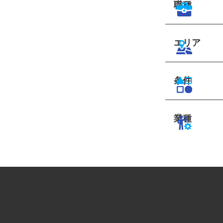
職種
エリア
条件
業種