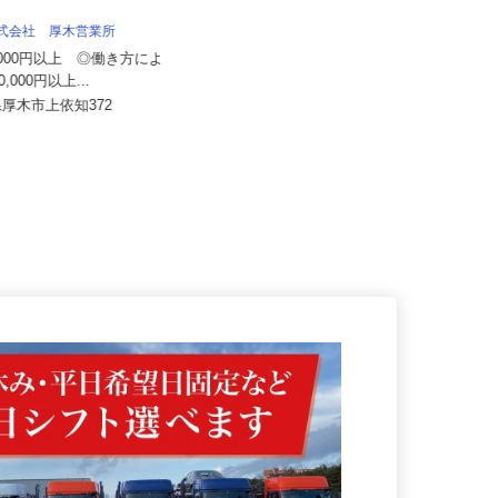
株式会社八車 越川調査事務所
株式会社 厚木営業所
報酬出来高制 月額報酬例500,000
68,000円以上 ◎働き方によ
円〜1,000,000円
00,000円以上...
千葉県山武郡横芝光町母子192-2
県厚木市上依知372
（営業エリアは東京都内各所、神...