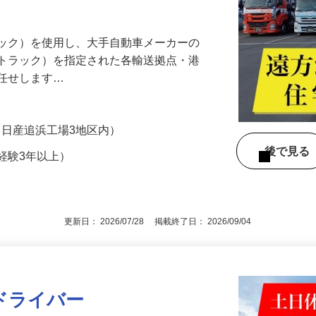
入居3年は家賃2万円！／家電完備の社宅で
ラック）を使用し、大手自動車メーカーの
（トラック）を指定された各輸送拠点・港
お任せします…
9（日産追浜工場3地区内）
後で見
経験3年以上）
更新日： 2026/07/28 掲載終了日： 2026/09/04