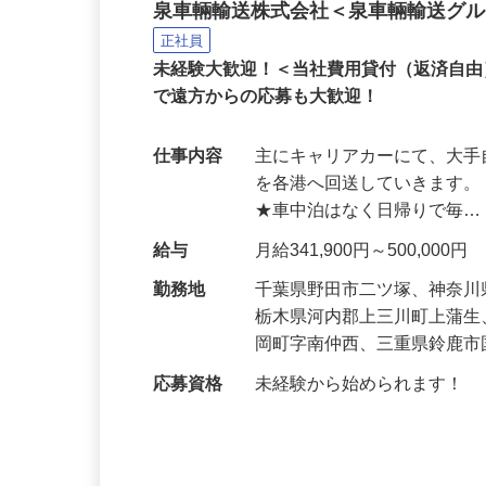
大型キャリアカーの配送
泉車輛輸送株式会社＜泉車輛輸送グ
正社員
未経験大歓迎！＜当社費用貸付（返済自
で遠方からの応募も大歓迎！
仕事内容
主にキャリアカーにて、大
を各港へ回送していきます。
★車中泊はなく日帰りで毎
給与
月給341,900円～500,000円
勤務地
千葉県野田市二ツ塚、神奈
栃木県河内郡上三川町上蒲
岡町字南仲西、三重県鈴鹿
応募資格
未経験から始められます！