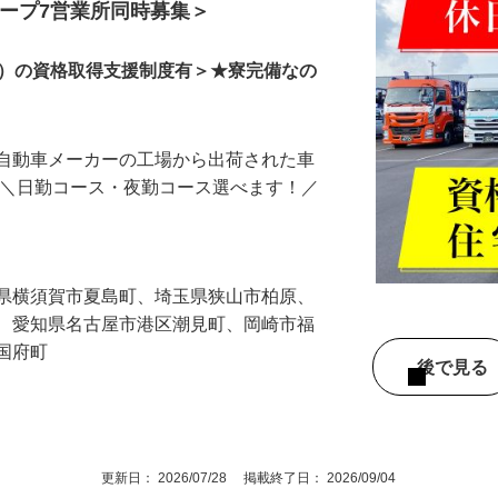
ドライバー
ループ7営業所同時募集＞
由）の資格取得支援制度有＞★寮完備なの
手自動車メーカーの工場から出荷された車
 ＼日勤コース・夜勤コース選べます！／
…
川県横須賀市夏島町、埼玉県狭山市柏原、
生、愛知県名古屋市港区潮見町、岡崎市福
市国府町
後で見