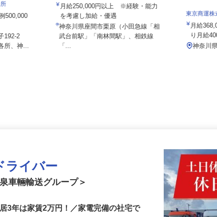
富士ウッドワークス株式会社
務所
月給250,000円以上 ※経験・能力
東京商運
500,000
を考慮し加給・優遇
月給3
神奈川県座間市栗原（小田急線「相
り月給4
192-2
武台前駅」「南林間駅」、相鉄線
所、神...
「...
神奈川
ドライバー
＜泉車輛輸送グループ＞