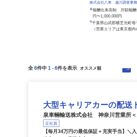
株式会社八車 越川調査事
東京商運株式会社 厚木営業所
報酬出来高制 月額報酬例
月給368,000円以上 ◎働き方によ
円〜1,000,000円
り月給400,000円以上...
千葉県山武郡横芝光町母子
神奈川県厚木市上依知372
（営業エリアは東京都内各
全
6
件中
1
-
6
件を表示
大型キャリアカーの配送
泉車輛輸送株式会社 神奈川営業所
正社員