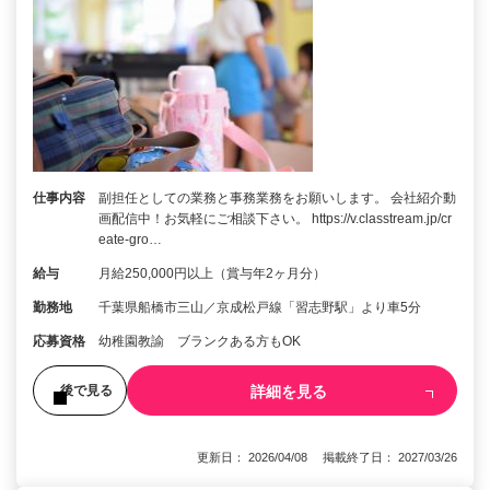
仕事内容
副担任としての業務と事務業務をお願いします。 会社紹介動
画配信中！お気軽にご相談下さい。 https://v.classtream.jp/cr
eate-gro…
給与
月給250,000円以上（賞与年2ヶ月分）
勤務地
千葉県船橋市三山／京成松戸線「習志野駅」より車5分
応募資格
幼稚園教諭 ブランクある方もOK
詳細を見る
後で見る
更新日： 2026/04/08 掲載終了日： 2027/03/26