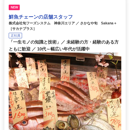
NEW
鮮魚チェーンの店舗スタッフ
株式会社旬フーズシステム 神奈川エリア ／ さかなや旬 Sakana＋
［サカナプラス］
正社員
「一生モノの知識と技術」／ 未経験の方・経験のある方
ともに歓迎 ／ 10代～幅広い年代が活躍中