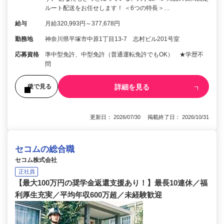
ルート配送をお任せします！ ＜6つの特長＞…
給与
月給320,993円～377,678円
勤務地
神奈川県平塚市中原1丁目13-7 志村ビル201号室
応募資格
準中型免許、中型免許（普通運転免許でもOK） ★学歴不
問
詳細を見る
後で見る
更新日： 2026/07/30 掲載終了日： 2026/10/31
セコムの総合職
セコム株式会社
正社員
【最大100万円の奨学金返還支援あり！】最長10連休／福
利厚生充実／平均年収600万超／未経験歓迎