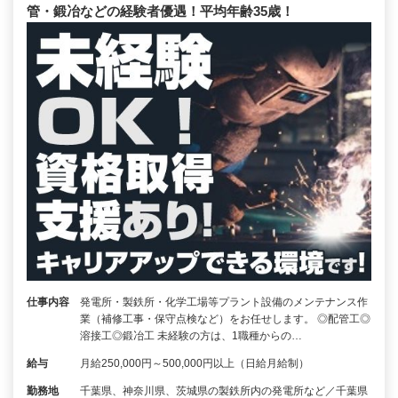
管・鍛冶などの経験者優遇！平均年齢35歳！
仕事内容
発電所・製鉄所・化学工場等プラント設備のメンテナンス作
業（補修工事・保守点検など）をお任せします。 ◎配管工◎
溶接工◎鍛冶工 未経験の方は、1職種からの…
給与
月給250,000円～500,000円以上（日給月給制）
勤務地
千葉県、神奈川県、茨城県の製鉄所内の発電所など／千葉県