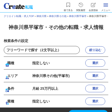
後で見る
閲覧履歴
会員登録
メニュー
クリエイト転職・求人TOP
＞
神奈川県
＞
神奈川県その他
＞
神奈川県平塚市
＞
神奈川県平塚市・そ
神奈川県平塚市・その他の転職・求人情報
検索条件の設定
絞り込む
職種
指定しない
選択
エリア
神奈川県その他(平塚市)
選択
条件
月給 25万円以上
選択
業種
指定しない
選択