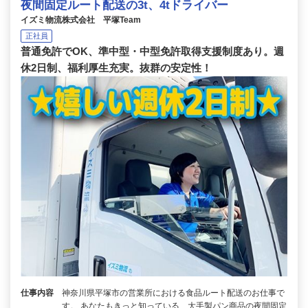
夜間固定ルート配送の3t、4tドライバー
イズミ物流株式会社 平塚Team
正社員
普通免許でOK、準中型・中型免許取得支援制度あり。週
休2日制、福利厚生充実。抜群の安定性！
仕事内容
神奈川県平塚市の営業所における食品ルート配送のお仕事で
す。 あなたもきっと知っている、大手製パン商品の夜間固定