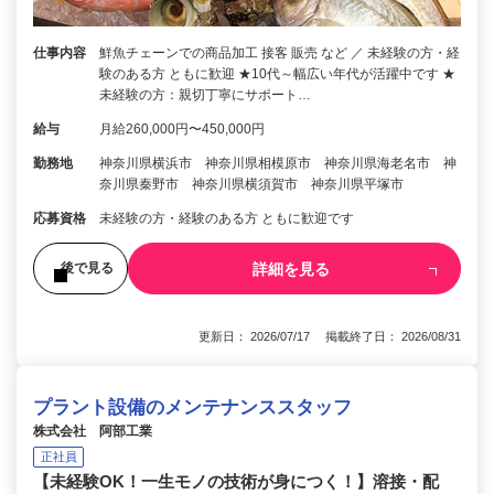
仕事内容
鮮魚チェーンでの商品加工 接客 販売 など ／ 未経験の方・経
験のある方 ともに歓迎 ★10代～幅広い年代が活躍中です ★
未経験の方：親切丁寧にサポート…
給与
月給260,000円〜450,000円
勤務地
神奈川県横浜市 神奈川県相模原市 神奈川県海老名市 神
奈川県秦野市 神奈川県横須賀市 神奈川県平塚市
応募資格
未経験の方・経験のある方 ともに歓迎です
詳細を見る
後で見る
更新日： 2026/07/17 掲載終了日： 2026/08/31
プラント設備のメンテナンススタッフ
株式会社 阿部工業
正社員
【未経験OK！一生モノの技術が身につく！】溶接・配