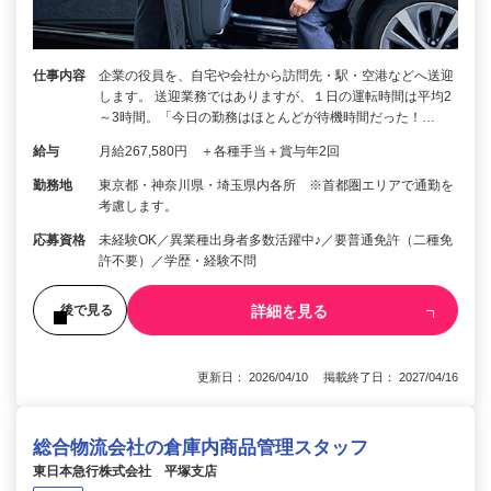
仕事内容
企業の役員を、自宅や会社から訪問先・駅・空港などへ送迎
します。 送迎業務ではありますが、１日の運転時間は平均2
～3時間。「今日の勤務はほとんどが待機時間だった！…
給与
月給267,580円 ＋各種手当＋賞与年2回
勤務地
東京都・神奈川県・埼玉県内各所 ※首都圏エリアで通勤を
考慮します。
応募資格
未経験OK／異業種出身者多数活躍中♪／要普通免許（二種免
許不要）／学歴・経験不問
詳細を見る
後で見る
更新日： 2026/04/10 掲載終了日： 2027/04/16
総合物流会社の倉庫内商品管理スタッフ
東日本急行株式会社 平塚支店