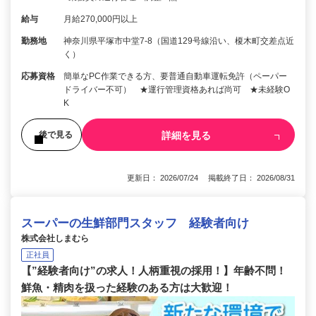
給与
月給270,000円以上
勤務地
神奈川県平塚市中堂7-8（国道129号線沿い、榎木町交差点近
く）
応募資格
簡単なPC作業できる方、要普通自動車運転免許（ペーパー
ドライバー不可） ★運行管理資格あれば尚可 ★未経験O
K
詳細を見る
後で見る
更新日： 2026/07/24 掲載終了日： 2026/08/31
スーパーの生鮮部門スタッフ 経験者向け
株式会社しまむら
正社員
【”経験者向け”の求人！人柄重視の採用！】年齢不問！
鮮魚・精肉を扱った経験のある方は大歓迎！