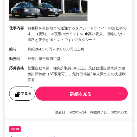
仕事内容
お客様を目的地まで送迎するタクシードライバーのお仕事で
す。（夜勤） ≪夜勤のポイント≫ ◆高い収入、混雑しない
道路と夜景がポイントです♪ ◇タクシーの…
給与
月給264,576円～350,000円以上可
勤務地
神奈川県平塚市中堂
応募資格
普通自動車第一種免許取得3年以上、又は普通自動車第ニ種
免許所持者（AT限定可）、免許取得後3年未満の方の支援制
度有
詳細を見る
後で見る
更新日： 2026/07/24 掲載終了日： 2026/08/31
NEW