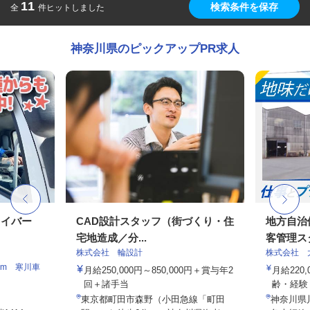
11
検索条件を保存
全
件ヒットしました
神奈川県のピックアップPR求人
ライバー
CAD設計スタッフ（街づくり・住
地方自治
宅地造成／分...
客管理ス
株式会社 輪設計
株式会社 
am 寒川車
月給250,000円～850,000円＋賞与年2
月給220,
回＋諸手当
齢・経験・
東京都町田市森野（小田急線「町田
神奈川県