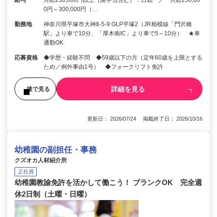
給与
月給230,000円以上（諸手当含む）：日勤 ／ 月給250,00
0円～300,000円（…
勤務地
神奈川県平塚市大神8-5-9 GLP平塚2（JR相模線「門沢橋
駅」より車で10分、「厚木南IC」より車で5～10分） ★車
通勤OK
応募資格
◆学歴・経験不問 ◆59歳以下の方（定年60歳を上限とする
ため／例外事由1号） ◆フォークリフト免許
詳細を見る
後で見る
更新日： 2026/07/24 掲載終了日： 2026/10/16
幼稚園の副担任・事務
クズオカ人材紹介所
正社員
幼稚園教諭免許を活かして働こう！ ブランクOK 完全週
休2日制（土曜・日曜）