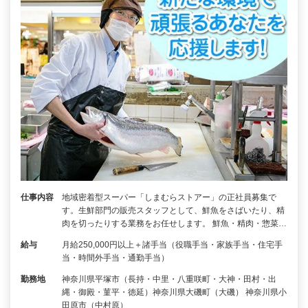
仕事内容
地域密着型スーパー「しまむらストアー」の正社員募集で
す。生鮮部門の販売スタッフとして、鮮魚をさばいたり、精
肉を切ったりする業務をお任せします。 鮮魚・精肉・惣菜…
給与
月給250,000円以上＋諸手当（役職手当・家族手当・住宅手
当・時間外手当・通勤手当）
勤務地
神奈川県平塚市（長持・中里・八重咲町・大神・田村・出
縄・御殿・菫平・徳延）神奈川県大磯町（大磯） 神奈川県小
田原市（中村原）