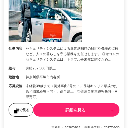
仕事内容
セキュリティシステムによる異常感知時の対応や機器の点検
など、人々の暮らしを守る業務をお任せします。 ◎セコムの
セキュリティシステムは、トラブルを未然に防ぐため…
給与
月給257,500円以上
勤務地
神奈川県平塚市内各所
応募資格
未経験39歳まで（例外事由3号のイ／長期キャリア形成のた
め／職業経験不問）、高卒以上 ◎普通自動車運転免許（AT
限定可）
詳細を見る
後で見る
更新日： 2026/06/15 掲載終了日： 2027/06/30