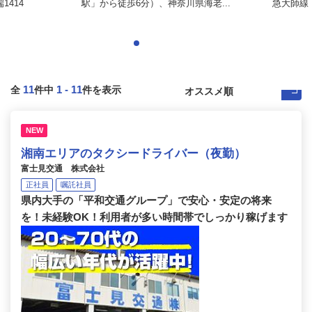
414
駅」から徒歩6分）、神奈川県海老...
急大師線「
11
1
-
11
全
件中
件を表示
NEW
湘南エリアのタクシードライバー（夜勤）
富士見交通 株式会社
正社員
嘱託社員
県内大手の「平和交通グループ」で安心・安定の将来
を！未経験OK！利用者が多い時間帯でしっかり稼げます