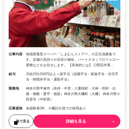
仕事内容
地域密着型スーパー「しまむらストアー」の正社員募集で
す。店舗の見回りや店長の補佐、パートスタッフのフォロー
業務などをお任せします。 【具体的には】 ◎閉店作業…
給与
月給250,000円以上＋諸手当（役職手当・家族手当・住宅手
当・時間外手当・通勤手当）
勤務地
神奈川県平塚市（長持・中里・八重咲町・大神・田村・出
縄・御殿・菫平・徳延）神奈川県大磯町（大磯） 神奈川県小
田原市（中村原）
応募資格
未経験者OK ※嘱託社員での採用あり
詳細を見る
後で見る