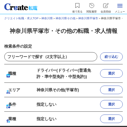
後で見る
閲覧履歴
会員登録
メニュー
クリエイト転職・求人TOP
＞
神奈川県
＞
神奈川県その他
＞
神奈川県平塚市
＞
神奈川県平塚市・そ
神奈川県平塚市・その他の転職・求人情報
検索条件の設定
絞り込む
ドライバー(ドライバー(普通免
職種
選択
許・準中型免許・中型免許))
エリア
神奈川県その他(平塚市)
選択
条件
指定しない
選択
業種
指定しない
選択