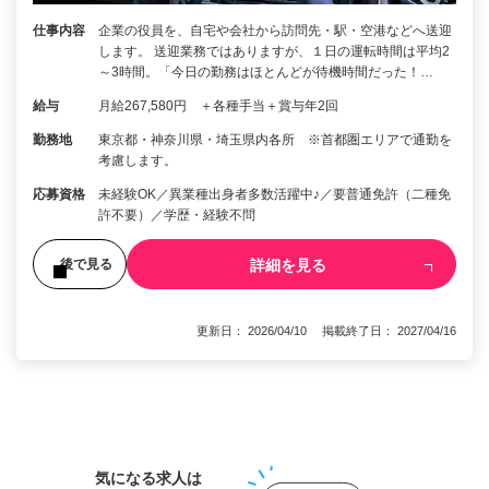
仕事内容
企業の役員を、自宅や会社から訪問先・駅・空港などへ送迎
します。 送迎業務ではありますが、１日の運転時間は平均2
～3時間。「今日の勤務はほとんどが待機時間だった！…
給与
月給267,580円 ＋各種手当＋賞与年2回
勤務地
東京都・神奈川県・埼玉県内各所 ※首都圏エリアで通勤を
考慮します。
応募資格
未経験OK／異業種出身者多数活躍中♪／要普通免許（二種免
許不要）／学歴・経験不問
詳細を見る
後で見る
更新日： 2026/04/10 掲載終了日： 2027/04/16
1
気になる求人は