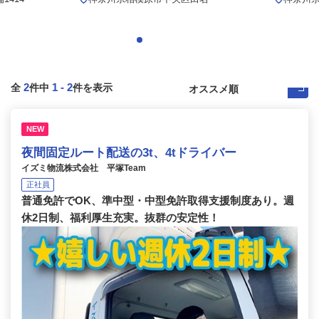
2
1
-
2
全
件中
件を表示
NEW
夜間固定ルート配送の3t、4tドライバー
イズミ物流株式会社 平塚Team
正社員
普通免許でOK、準中型・中型免許取得支援制度あり。週
休2日制、福利厚生充実。抜群の安定性！