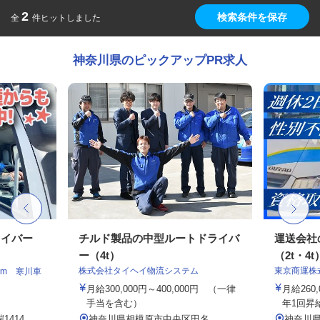
2
検索条件を保存
全
件ヒットしました
神奈川県のピックアップPR求人
ライバー
チルド製品の中型ルートドライバ
運送会社
ー（4t）
（2t・4t
株式会社タイヘイ物流システム
東京商運株
am 寒川車
月給300,000円～400,000円 （一律
月給260
手当を含む）
年1回昇
414
神奈川県相模原市中央区田名
神奈川県