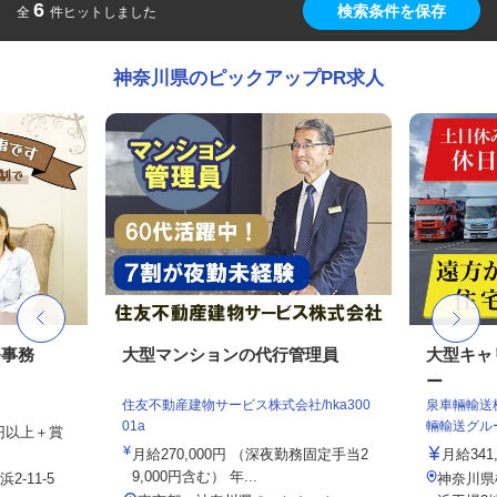
6
検索条件を保存
全
件ヒットしました
神奈川県のピックアップPR求人
務事務
大型マンションの代行管理員
大型キャ
ー
住友不動産建物サービス株式会社/hka300
泉車輛輸送
01a
輛輸送グル
00円以上＋賞
月給270,000円 （深夜勤務固定手当2
月給341,
9,000円含む） 年...
-11-5
神奈川県