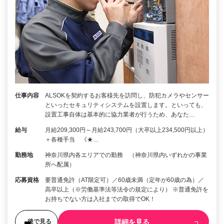
仕事内容
ALSOKを契約するお客様先を訪問し、防犯カメラやセンサー
といったセキュリティシステムを設置します。といっても、
設置工事自体は基本的に協力業者が行うため、あなた…
給与
月給209,300円～月給243,700円（大卒以上234,500円以上）
＋各種手当 《★…
勤務地
神奈川県内各エリアでの勤務 （神奈川県内いずれかの事業
所へ配属）
応募資格
要普通免許（AT限定可）／60歳未満（定年が60歳の為）／
高卒以上（※労働基準法等法令の規定により） ※普通免許を
お持ちでない方は入社までの取得でOK！
詳細を見る
後で見る