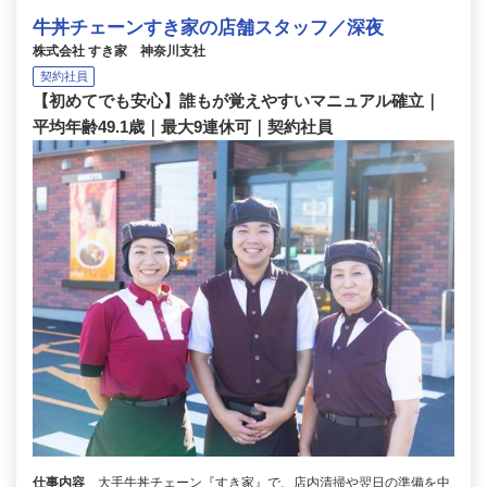
牛丼チェーンすき家の店舗スタッフ／深夜
株式会社 すき家 神奈川支社
契約社員
【初めてでも安心】誰もが覚えやすいマニュアル確立｜
平均年齢49.1歳｜最大9連休可｜契約社員
仕事内容
大手牛丼チェーン『すき家』で、店内清掃や翌日の準備を中