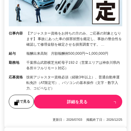
仕事内容
【アジャスター資格をお持ちの方のみ、ご応募の対象となり
ます】 事故にあった車の損害状態を鑑定し、事故の整合性を
確認して修理金額を確定させる損害調査です。 …
給与
報酬出来高制 月額報酬例500,000円〜1,000,000円
勤務地
千葉県山武郡横芝光町母子192-2（営業エリアは神奈川県内
各所※フルリモート対応）
応募資格
技術アジャスター資格必須（経験3年以上）、普通自動車運
転免許（AT限定可）、パソコンの基本操作（文字・数字入
力、コピペなど）
詳細を見る
後で見る
更新日： 2026/07/03 掲載終了日： 2026/12/25