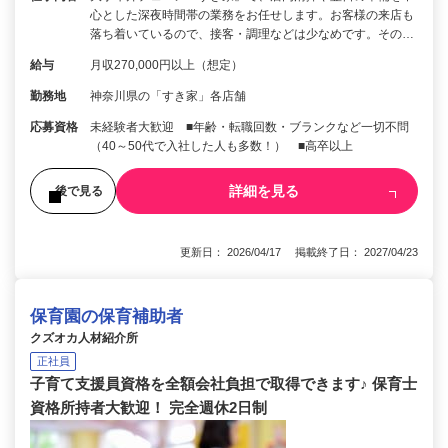
心とした深夜時間帯の業務をお任せします。お客様の来店も
落ち着いているので、接客・調理などは少なめです。その…
給与
月収270,000円以上（想定）
勤務地
神奈川県の「すき家」各店舗
応募資格
未経験者大歓迎 ■年齢・転職回数・ブランクなど一切不問
（40～50代で入社した人も多数！） ■高卒以上
詳細を見る
後で見る
更新日： 2026/04/17 掲載終了日： 2027/04/23
保育園の保育補助者
クズオカ人材紹介所
正社員
子育て支援員資格を全額会社負担で取得できます♪ 保育士
資格所持者大歓迎！ 完全週休2日制