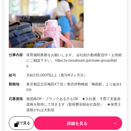
仕事内容
保育補助業務をお願いします。 会社紹介動画配信中！お気軽
にご相談下さい。 https://v.classtream.jp/create-group/#/pl
a…
給与
月給220,000円以上（賞与年2ヶ月分）
勤務地
東京都足立区梅田4丁目／東武伊勢崎線「梅島駅」より徒歩1
0分
応募資格
無資格OK・ブランクある方もOK ★入社後、子育て支援員
資格を取得して頂きます（取得費全額会社負担） ★保育士
資格がれば大歓迎
詳細を見る
後で見る