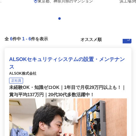
.
東京都、神奈川県のマンション
浜工場3
6
1
-
6
全
件中
件を表示
ALSOKセキュリティシステムの設置・メンテナン
ス
ALSOK株式会社
正社員
未経験OK・知識ゼロOK｜1年目で月収29万円以上も！｜
賞与平均137万円｜20代30代多数活躍中！