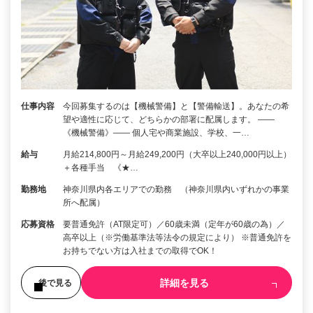
仕事内容
今回募集するのは【機械警備】と【警備輸送】。あなたの希
望や適性に応じて、どちらかの部署に配属します。 ――
《機械警備》―― 個人宅や商業施設、学校、一…
給与
月給214,800円～月給249,200円（大卒以上240,000円以上）
＋各種手当 《★…
勤務地
神奈川県内各エリアでの勤務 （神奈川県内いずれかの事業
所へ配属）
応募資格
要普通免許（AT限定可）／60歳未満（定年が60歳の為）／
高卒以上（※労働基準法等法令の規定により） ※普通免許を
お持ちでない方は入社までの取得でOK！
詳細を見る
後で見る