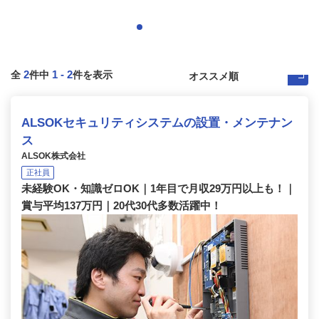
2
1
-
2
全
件中
件を表示
ALSOKセキュリティシステムの設置・メンテナン
ス
ALSOK株式会社
正社員
未経験OK・知識ゼロOK｜1年目で月収29万円以上も！｜
賞与平均137万円｜20代30代多数活躍中！