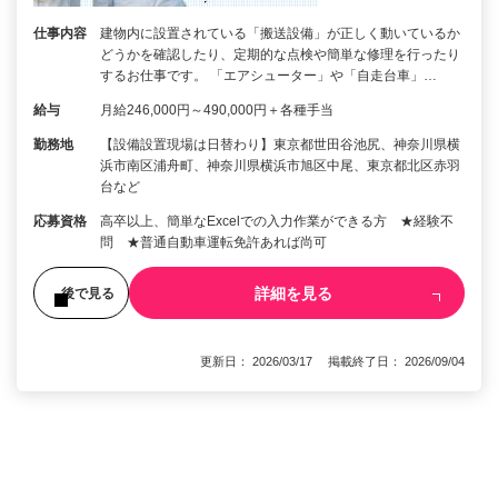
仕事内容
建物内に設置されている「搬送設備」が正しく動いているか
どうかを確認したり、定期的な点検や簡単な修理を行ったり
するお仕事です。 「エアシューター」や「自走台車」…
給与
月給246,000円～490,000円＋各種手当
勤務地
【設備設置現場は日替わり】東京都世田谷池尻、神奈川県横
浜市南区浦舟町、神奈川県横浜市旭区中尾、東京都北区赤羽
台など
応募資格
高卒以上、簡単なExcelでの入力作業ができる方 ★経験不
問 ★普通自動車運転免許あれば尚可
詳細を見る
後で見る
更新日： 2026/03/17 掲載終了日： 2026/09/04
1