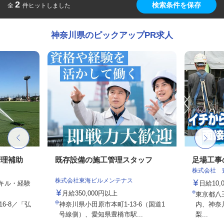
2
検索条件を保存
全
件ヒットしました
神奈川県のピックアップPR求人
管理補助
既存設備の施工管理スタッフ
足場工事
株式会社 
株式会社東海ビルメンテナス
スキル・経験
日給10,
月給350,000円以上
東京都八
6-8／「弘
神奈川県小田原市本町1-13-6（国道1
内、神奈
.
号線側）、愛知県豊橋市駅...
梨...