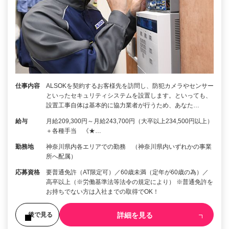
仕事内容
ALSOKを契約するお客様先を訪問し、防犯カメラやセンサー
といったセキュリティシステムを設置します。といっても、
設置工事自体は基本的に協力業者が行うため、あなた…
給与
月給209,300円～月給243,700円（大卒以上234,500円以上）
＋各種手当 《★…
勤務地
神奈川県内各エリアでの勤務 （神奈川県内いずれかの事業
所へ配属）
応募資格
要普通免許（AT限定可）／60歳未満（定年が60歳の為）／
高卒以上（※労働基準法等法令の規定により） ※普通免許を
お持ちでない方は入社までの取得でOK！
詳細を見る
後で見る