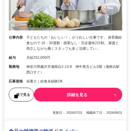
仕事内容
子どもたちの「おいしい！」がうれしい仕事です。 保育園給
食なので 16：30退勤・残業なし・完全週休2日制。 家庭と
両立しながら働くスタッフも多く活躍してい…
給与
月給252,000円
勤務地
神奈川県藤沢市湘南台2-13-8 神中第五ビル2階（湘南台駅
西口すぐ）
応募資格
栄養士｜給食未経験OK
詳細を見る
後で見る
更新日： 2026/07/31 掲載終了日： 2026/08/31