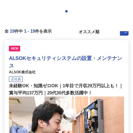
19
1
-
19
全
件中
件を表示
NEW
ALSOKセキュリティシステムの設置・メンテナン
ス
ALSOK株式会社
正社員
未経験OK・知識ゼロOK｜1年目で月収29万円以上も！｜
賞与平均137万円｜20代30代多数活躍中！