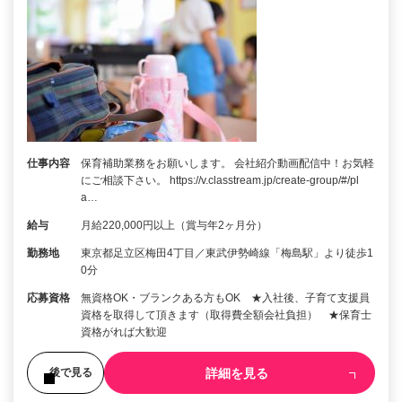
仕事内容
保育補助業務をお願いします。 会社紹介動画配信中！お気軽
にご相談下さい。 https://v.classtream.jp/create-group/#/pl
a…
給与
月給220,000円以上（賞与年2ヶ月分）
勤務地
東京都足立区梅田4丁目／東武伊勢崎線「梅島駅」より徒歩1
0分
応募資格
無資格OK・ブランクある方もOK ★入社後、子育て支援員
資格を取得して頂きます（取得費全額会社負担） ★保育士
資格がれば大歓迎
詳細を見る
後で見る