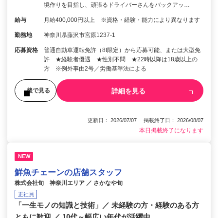
境作りを目指し、頑張るドライバーさんをバックアッ…
給与
月給400,000円以上 ※資格・経験・能力により異なります
勤務地
神奈川県藤沢市宮原1237-1
応募資格
普通自動車運転免許（8t限定）から応募可能、または大型免
許 ★経験者優遇 ★性別不問 ★22時以降は18歳以上の
方 ※例外事由2号／労働基準法による
詳細を見る
後で見る
更新日： 2026/07/07 掲載終了日： 2026/08/07
本日掲載終了になります
NEW
鮮魚チェーンの店舗スタッフ
株式会社旬 神奈川エリア ／ さかなや旬
正社員
「一生モノの知識と技術」／ 未経験の方・経験のある方
ともに歓迎 ／ 10代～幅広い年代が活躍中