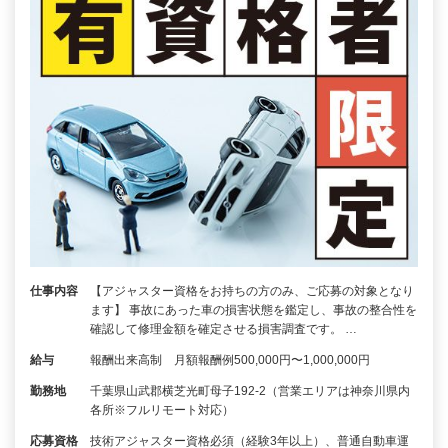
仕事内容
【アジャスター資格をお持ちの方のみ、ご応募の対象となり
ます】 事故にあった車の損害状態を鑑定し、事故の整合性を
確認して修理金額を確定させる損害調査です。 …
給与
報酬出来高制 月額報酬例500,000円〜1,000,000円
勤務地
千葉県山武郡横芝光町母子192-2（営業エリアは神奈川県内
各所※フルリモート対応）
応募資格
技術アジャスター資格必須（経験3年以上）、普通自動車運