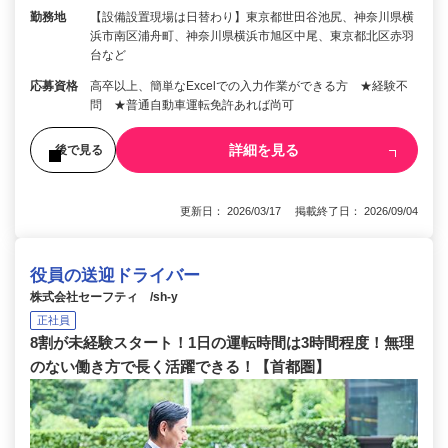
勤務地
【設備設置現場は日替わり】東京都世田谷池尻、神奈川県横
浜市南区浦舟町、神奈川県横浜市旭区中尾、東京都北区赤羽
台など
応募資格
高卒以上、簡単なExcelでの入力作業ができる方 ★経験不
問 ★普通自動車運転免許あれば尚可
詳細を見る
後で見る
更新日： 2026/03/17 掲載終了日： 2026/09/04
役員の送迎ドライバー
株式会社セーフティ /sh-y
正社員
8割が未経験スタート！1日の運転時間は3時間程度！無理
のない働き方で長く活躍できる！【首都圏】