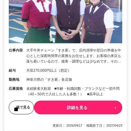
仕事内容
大手牛丼チェーン『すき家』で、店内清掃や翌日の準備を中
心とした深夜時間帯の業務をお任せします。お客様の来店も
落ち着いているので、接客・調理などは少なめです。その…
給与
月収270,000円以上（想定）
勤務地
神奈川県の「すき家」各店舗
応募資格
未経験者大歓迎 ■年齢・転職回数・ブランクなど一切不問
（40～50代で入社した人も多数！） ■高卒以上
詳細を見る
後で見る
更新日： 2026/04/17 掲載終了日： 2027/04/23