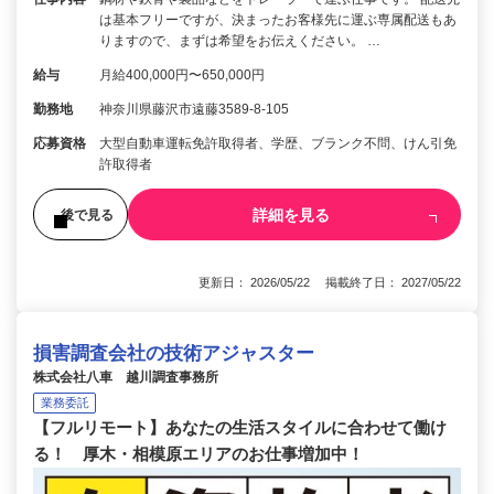
は基本フリーですが、決まったお客様先に運ぶ専属配送もあ
りますので、まずは希望をお伝えください。 …
給与
月給400,000円〜650,000円
勤務地
神奈川県藤沢市遠藤3589-8-105
応募資格
大型自動車運転免許取得者、学歴、ブランク不問、けん引免
許取得者
詳細を見る
後で見る
更新日： 2026/05/22 掲載終了日： 2027/05/22
損害調査会社の技術アジャスター
株式会社八車 越川調査事務所
業務委託
【フルリモート】あなたの生活スタイルに合わせて働け
る！ 厚木・相模原エリアのお仕事増加中！