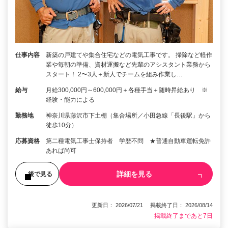
仕事内容
新築の戸建てや集合住宅などの電気工事です。 掃除など軽作
業や毎朝の準備、資材運搬など先輩のアシスタント業務から
スタート！ 2〜3人＋新人でチームを組み作業し…
給与
月給300,000円～600,000円＋各種手当＋随時昇給あり ※
経験・能力による
勤務地
神奈川県藤沢市下土棚（集合場所／小田急線「長後駅」から
徒歩10分）
応募資格
第二種電気工事士保持者 学歴不問 ★普通自動車運転免許
あれば尚可
詳細を見る
後で見る
更新日： 2026/07/21 掲載終了日： 2026/08/14
掲載終了まであと7日