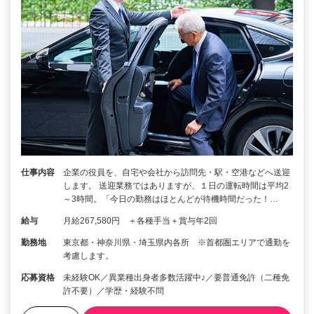
仕事内容
企業の役員を、自宅や会社から訪問先・駅・空港などへ送迎
します。 送迎業務ではありますが、１日の運転時間は平均2
～3時間。「今日の勤務はほとんどが待機時間だった！…
給与
月給267,580円 ＋各種手当＋賞与年2回
勤務地
東京都・神奈川県・埼玉県内各所 ※首都圏エリアで通勤を
考慮します。
応募資格
未経験OK／異業種出身者多数活躍中♪／要普通免許（二種免
許不要）／学歴・経験不問