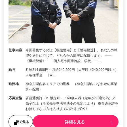
仕事内容
今回募集するのは【機械警備】と【警備輸送】。あなたの希
望や適性に応じて、どちらかの部署に配属します。 ――
《機械警備》―― 個人宅や商業施設、学校、一…
給与
月給214,800円～月給249,200円（大卒以上240,000円以上）
＋各種手当 《★…
勤務地
神奈川県内各エリアでの勤務 （神奈川県内いずれかの事業
所へ配属）
応募資格
要普通免許（AT限定可）／60歳未満（定年が60歳の為）／
高卒以上（※労働基準法等法令の規定により） ※普通免許を
お持ちでない方は入社までの取得でOK！
詳細を見る
後で見る