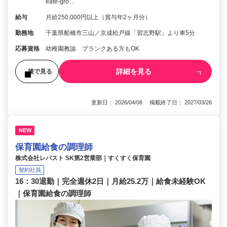
eate-gro…
給与
月給250,000円以上（賞与年2ヶ月分）
勤務地
千葉県船橋市三山／京成松戸線「習志野駅」より車5分
応募資格
幼稚園教諭 ブランクある方もOK
詳細を見る
後で見る
更新日： 2026/04/08 掲載終了日： 2027/03/26
NEW
保育園給食の調理師
株式会社レパスト SK第2営業部｜すくすく保育園
契約社員
16：30退勤｜完全週休2日｜月給25.2万｜給食未経験OK
｜保育園給食の調理師