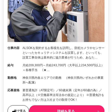
仕事内容
ALSOKを契約するお客様先を訪問し、防犯カメラやセンサー
といったセキュリティシステムを設置します。といっても、
設置工事自体は基本的に協力業者が行うため、あなた…
給与
月給209,300円～月給243,700円（大卒以上234,500円以上）
＋各種手当 《★…
勤務地
神奈川県内各エリアでの勤務 （神奈川県内いずれかの事業
所へ配属）
応募資格
要普通免許（AT限定可）／60歳未満（定年が60歳の為）／
高卒以上（※労働基準法等法令の規定により） ※普通免許を
お持ちでない方は入社までの取得でOK！
詳細を見る
後で見る