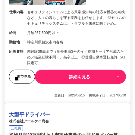
仕事内容
セキュリティシステムによる異常感知時の対応や機器の点検
など、人々の暮らしを守る業務をお任せします。 ◎セコムの
セキュリティシステムは、トラブルを未然に防ぐため…
給与
月給257,500円以上
勤務地
神奈川県藤沢市内各所
応募資格
未経験39歳まで（例外事由3号のイ／長期キャリア形成のた
め／職業経験不問）、高卒以上 ◎普通自動車運転免許（AT
限定可）
詳細を見る
後で見る
更新日： 2026/06/15 掲載終了日： 2027/06/30
大型平ドライバー
株式会社アールケイ商会
正社員
平均月収40万円以上！安定仕事量の大型ドライバー募