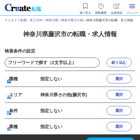
後で見る
閲覧履歴
会員登録
メニュー
クリエイト転職・求人TOP
＞
神奈川県
＞
神奈川県その他
＞
神奈川県藤沢市の転職・求人情報
神奈川県藤沢市の転職・求人情報
検索条件の設定
絞り込む
職種
指定しない
選択
エリア
神奈川県その他(藤沢市)
選択
条件
指定しない
選択
業種
指定しない
選択