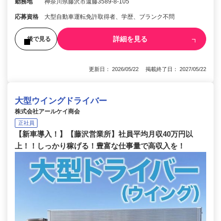
勤務地
神奈川県藤沢市遠藤3589-8-105
応募資格
大型自動車運転免許取得者、学歴、ブランク不問
詳細を見る
後で見る
更新日： 2026/05/22 掲載終了日： 2027/05/22
大型ウイングドライバー
株式会社アールケイ商会
正社員
【新車導入！】【藤沢営業所】社員平均月収40万円以
上！！しっかり稼げる！豊富な仕事量で高収入を！