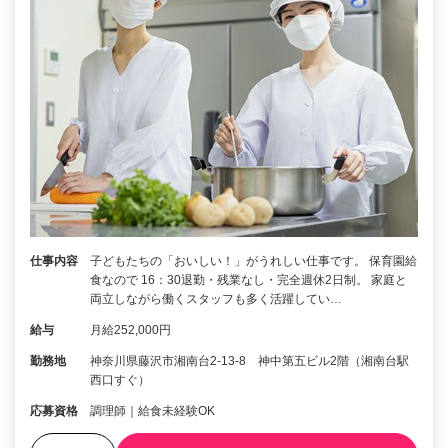
仕事内容
子どもたちの「おいしい！」がうれしい仕事です。 保育園給
食なので 16：30退勤・残業なし・完全週休2日制。 家庭と
両立しながら働くスタッフも多く活躍してい…
給与
月給252,000円
勤務地
神奈川県藤沢市湘南台2-13-8 神中第五ビル2階（湘南台駅
西口すぐ）
応募資格
調理師｜給食未経験OK