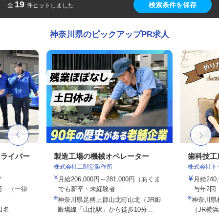
19
検索条件を保存
全
件ヒットしました
神奈川県のピックアップPR求人
ドライバー
製造工場の機械オペレーター
歯科技工
株式会社二階堂製作所
株式会社ト
ム
月給206,000円～281,000円（あくま
月給240
00円 （一律
でも新卒・未経験者...
与年2回
神奈川県足柄上郡山北町山北（JR御
神奈川県横
田名
殿場線「山北駅」から徒歩10分...
（JR横浜