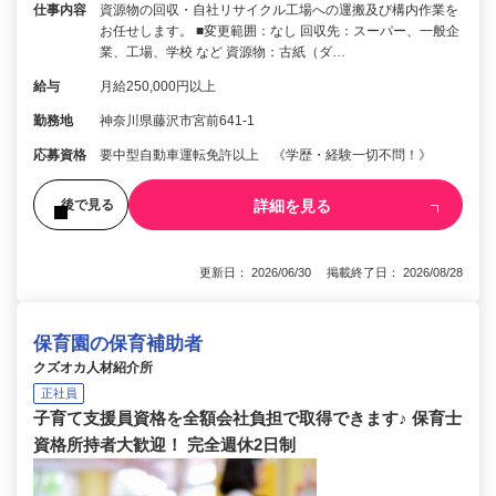
仕事内容
資源物の回収・自社リサイクル工場への運搬及び構内作業を
お任せします。 ■変更範囲：なし 回収先：スーパー、一般企
業、工場、学校 など 資源物：古紙（ダ…
給与
月給250,000円以上
勤務地
神奈川県藤沢市宮前641-1
応募資格
要中型自動車運転免許以上 《学歴・経験一切不問！》
詳細を見る
後で見る
更新日： 2026/06/30 掲載終了日： 2026/08/28
保育園の保育補助者
クズオカ人材紹介所
正社員
子育て支援員資格を全額会社負担で取得できます♪ 保育士
資格所持者大歓迎！ 完全週休2日制