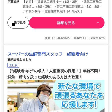
応募資格
【必須】・建築施工管理技士（1級・2級） ・電気工事施工
管理技士（1級・2級） ・管工事施工管理技士（1級・2級）
いずれか取得 ・普通自動車免許（AT限定可）
詳細を見る
後で見る
更新日： 2026/06/22 掲載終了日： 2027/06/25
スーパーの生鮮部門スタッフ 経験者向け
株式会社しまむら
正社員
【”経験者向け”の求人！人柄重視の採用！】年齢不問！
鮮魚・精肉を扱った経験のある方は大歓迎！