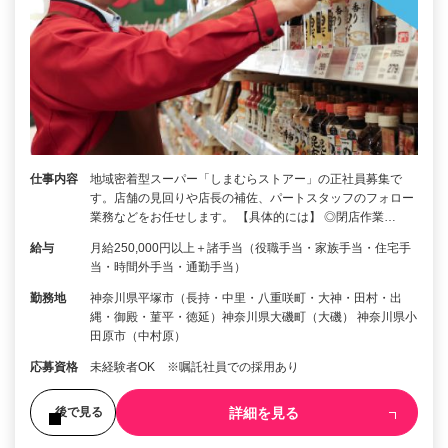
仕事内容
地域密着型スーパー「しまむらストアー」の正社員募集で
す。店舗の見回りや店長の補佐、パートスタッフのフォロー
業務などをお任せします。 【具体的には】 ◎閉店作業…
給与
月給250,000円以上＋諸手当（役職手当・家族手当・住宅手
当・時間外手当・通勤手当）
勤務地
神奈川県平塚市（長持・中里・八重咲町・大神・田村・出
縄・御殿・菫平・徳延）神奈川県大磯町（大磯） 神奈川県小
田原市（中村原）
応募資格
未経験者OK ※嘱託社員での採用あり
詳細を見る
後で見る