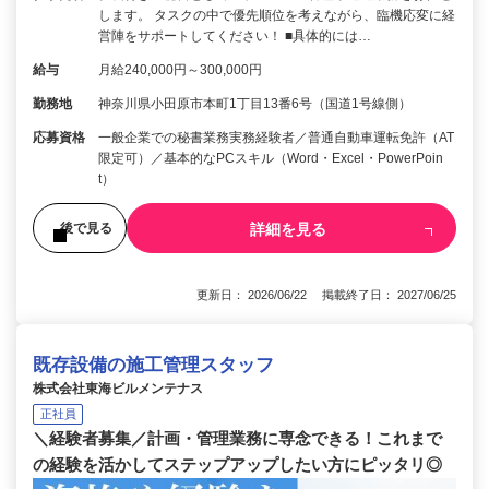
します。 タスクの中で優先順位を考えながら、臨機応変に経
営陣をサポートしてください！ ■具体的には…
給与
月給240,000円～300,000円
勤務地
神奈川県小田原市本町1丁目13番6号（国道1号線側）
応募資格
一般企業での秘書業務実務経験者／普通自動車運転免許（AT
限定可）／基本的なPCスキル（Word・Excel・PowerPoin
t）
詳細を見る
後で見る
更新日： 2026/06/22 掲載終了日： 2027/06/25
既存設備の施工管理スタッフ
株式会社東海ビルメンテナス
正社員
＼経験者募集／計画・管理業務に専念できる！これまで
の経験を活かしてステップアップしたい方にピッタリ◎