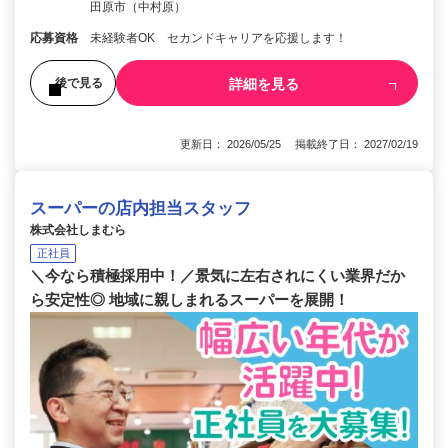
田原市（中村原）
応募資格
未経験者OK セカンドキャリアを応援します！
詳細を見る
後で見る
更新日： 2026/05/25 掲載終了日： 2027/02/19
スーパーの店内担当スタッフ
株式会社しまむら
正社員
＼今なら積極採用中！／景気に左右されにくい業界だか
ら安定性◎ 地域に親しまれるスーパーを展開！