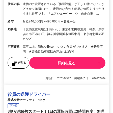
仕事内容
建物内に設置されている「搬送設備」が正しく動いているか
どうかを確認したり、定期的な点検や簡単な修理を行ったり
するお仕事です。 「エアシューター」や「自走台車」…
給与
月給246,000円～490,000円＋各種手当
勤務地
【設備設置現場は日替わり】東京都世田谷池尻、神奈川県横
浜市南区浦舟町、神奈川県横浜市旭区中尾、東京都北区赤羽
台など
応募資格
高卒以上、簡単なExcelでの入力作業ができる方 ★経験不
問 ★普通自動車運転免許あれば尚可
詳細を見る
後で見る
更新日： 2026/03/17 掲載終了日： 2026/09/04
役員の送迎ドライバー
株式会社セーフティ /sh-y
正社員
8割が未経験スタート！1日の運転時間は3時間程度！無理