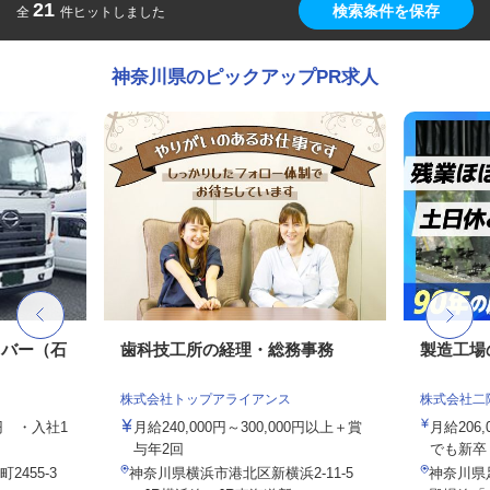
21
検索条件を保存
全
件ヒットしました
神奈川県のピックアップPR求人
イバー（⽯
歯科技工所の経理・総務事務
製造工場
株式会社トップアライアンス
株式会社二
0円 ・⼊社1
月給240,000円～300,000円以上＋賞
月給206,
与年2回
でも新卒・
455-3
神奈川県横浜市港北区新横浜2-11-5
神奈川県