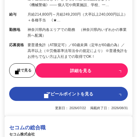
《機械警備》―― 個人宅や商業施設、学校、一…
給与
月給214,800円～月給249,200円（大卒以上240,000円以上）
＋各種手当 《★…
勤務地
神奈川県内各エリアでの勤務 （神奈川県内いずれかの事業
所へ配属）
応募資格
要普通免許（AT限定可）／60歳未満（定年が60歳の為）／
高卒以上（※労働基準法等法令の規定により） ※普通免許を
お持ちでない方は入社までの取得でOK！
詳細を見る
後で見る
アピールポイントを見る
更新日： 2026/07/22 掲載終了日： 2026/08/31
セコムの総合職
セコム株式会社