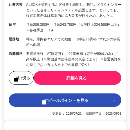
仕事内容
ALSOKを契約するお客様先を訪問し、防犯カメラやセンサー
といったセキュリティシステムを設置します。といっても、
設置工事自体は基本的に協力業者が行うため、あなた…
給与
月給209,300円～月給243,700円（大卒以上234,500円以上）
＋各種手当 《★…
勤務地
神奈川県内各エリアでの勤務 （神奈川県内いずれかの事業
所へ配属）
応募資格
要普通免許（AT限定可）／60歳未満（定年が60歳の為）／
高卒以上（※労働基準法等法令の規定により） ※普通免許を
お持ちでない方は入社までの取得でOK！
詳細を見る
後で見る
アピールポイントを見る
更新日： 2026/07/22 掲載終了日： 2026/08/31