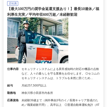
正社員
【最大100万円の奨学金返還支援あり！】最長10連休／福
利厚生充実／平均年収600万超／未経験歓迎
仕事内容
セキュリティシステムによる異常感知時の対応や機器の点検
など、人々の暮らしを守る業務をお任せします。 ◎セコムの
セキュリティシステムは、トラブルを未然に防ぐため…
給与
月給257,500円以上
勤務地
神奈川県小田原市内各所
応募資格
未経験39歳まで（例外事由3号のイ／長期キャリア形成のた
め／職業経験不問）、高卒以上 ◎普通自動車運転免許（AT