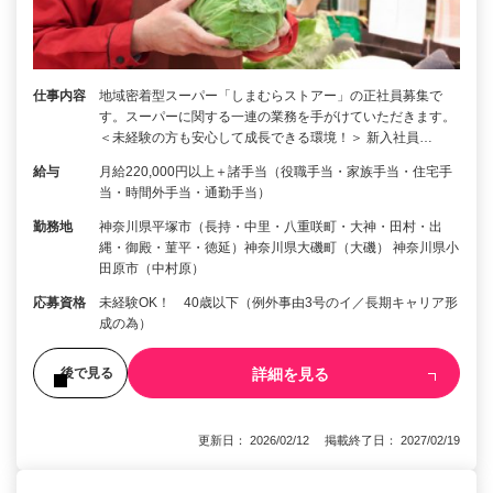
仕事内容
地域密着型スーパー「しまむらストアー」の正社員募集で
す。スーパーに関する一連の業務を手がけていただきます。
＜未経験の方も安心して成長できる環境！＞ 新入社員…
給与
月給220,000円以上＋諸手当（役職手当・家族手当・住宅手
当・時間外手当・通勤手当）
勤務地
神奈川県平塚市（長持・中里・八重咲町・大神・田村・出
縄・御殿・菫平・徳延）神奈川県大磯町（大磯） 神奈川県小
田原市（中村原）
応募資格
未経験OK！ 40歳以下（例外事由3号のイ／長期キャリア形
成の為）
詳細を見る
後で見る
更新日： 2026/02/12 掲載終了日： 2027/02/19