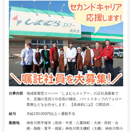
仕事内容
地域密着型スーパー「しまむらストアー」の正社員募集で
す。店舗の見回りや店長の補佐、パートスタッフのフォロー
業務などをお任せします。 【具体的には】 ◎閉店作…
給与
月給230,000円以上＋通勤手当
勤務地
神奈川県平塚市（長持・中里・八重咲町・大神・田村・出
縄・御殿・菫平・徳延）神奈川県大磯町（大磯） 神奈川県小