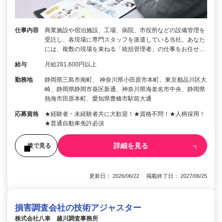
仕事内容
商業施設や宿泊施設、工場、病院、市役所などの設備管理を
受託し、各現場に専門スタッフを派遣している当社。あなた
には、複数の現場を束ねる「統括管理者」の仕事をお任せ…
給与
月給281,600円以上
勤務地
静岡県三島市南町、 神奈川県小田原市本町、東京都品川区大
崎、静岡県静岡市葵区新通、神奈川県海老名市中央、静岡県
熱海市田原本町、愛知県豊橋市駅前大通
応募資格
★経験者・未経験者共に大歓迎！★資格不問！★人柄採用！
★普通自動車免許必須
詳細を見る
後で見る
更新日： 2026/06/22 掲載終了日： 2027/06/25
損害調査会社の技術アジャスター
株式会社八車 越川調査事務所