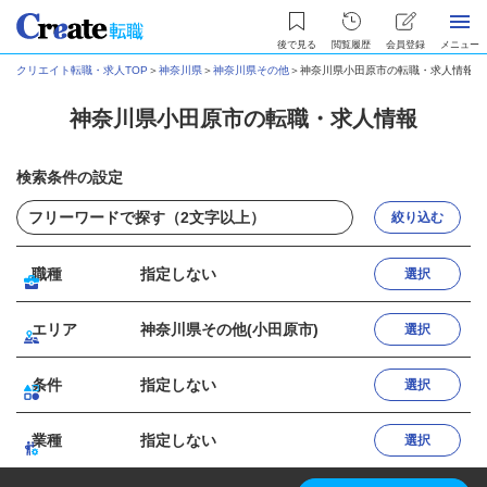
後で見る
閲覧履歴
会員登録
メニュー
クリエイト転職・求人TOP
＞
神奈川県
＞
神奈川県その他
＞
神奈川県小田原市の転職・求人情報
神奈川県小田原市の転職・求人情報
検索条件の設定
絞り込む
職種
指定しない
選択
エリア
神奈川県その他(小田原市)
選択
条件
指定しない
選択
業種
指定しない
選択