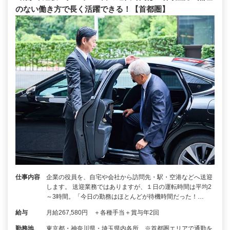
のない働き方で長く活躍できる！【首都圏】
仕事内容
企業の役員を、自宅や会社から訪問先・駅・空港などへ送迎
します。 送迎業務ではありますが、１日の運転時間は平均2
～3時間。「今日の勤務はほとんどが待機時間だった！…
給与
月給267,580円 ＋各種手当＋賞与年2回
勤務地
東京都・神奈川県・埼玉県内各所 ※首都圏エリアで通勤を