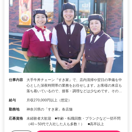
仕事内容
大手牛丼チェーン『すき家』で、店内清掃や翌日の準備を中
心とした深夜時間帯の業務をお任せします。お客様の来店も
落ち着いているので、接客・調理などは少なめです。その…
給与
月収270,000円以上（想定）
勤務地
神奈川県の「すき家」各店舗
応募資格
未経験者大歓迎 ■年齢・転職回数・ブランクなど一切不問
（40～50代で入社した人も多数！） ■高卒以上