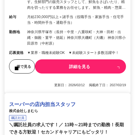
す。生鮮部門の販売スタッフとして、鮮魚をさばいたり、精
肉を切ったりする業務をお任せします。 鮮魚・精肉・惣菜…
給与
月給230,000円以上＋諸手当（役職手当・家族手当・住宅手
当・時間外手当・通勤手当）
勤務地
神奈川県平塚市（長持・中里・八重咲町・大神・田村・出
縄・御殿・菫平・徳延）神奈川県大磯町（大磯） 神奈川県小
田原市（中村原）
応募資格
▼業界・職種未経験OK ▼未経験スタート多数活躍中！
詳細を見る
後で見る
更新日： 2026/02/12 掲載終了日： 2027/02/19
スーパーの店内担当スタッフ
株式会社しまむら
嘱託社員
＼嘱託社員の求人です！／ 11時～21時までの勤務！長期
できる方歓迎！セカンドキャリアにもピッタリ！