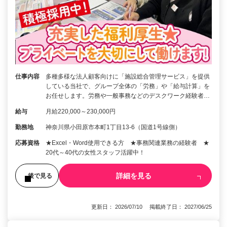
仕事内容
多種多様な法人顧客向けに「施設総合管理サービス」を提供
している当社で、グループ全体の「労務」や「給与計算」を
お任せします。労務や一般事務などのデスクワーク経験者…
給与
月給220,000～230,000円
勤務地
神奈川県小田原市本町1丁目13-6（国道1号線側）
応募資格
★Excel・Word使用できる方 ★事務関連業務の経験者 ★
20代～40代の女性スタッフ活躍中！
詳細を見る
後で見る
更新日： 2026/07/10 掲載終了日： 2027/06/25