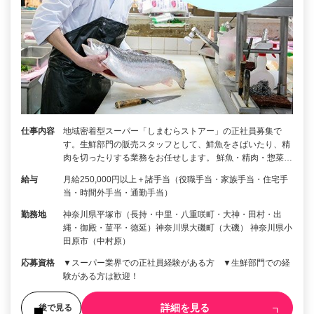
仕事内容
地域密着型スーパー「しまむらストアー」の正社員募集で
す。生鮮部門の販売スタッフとして、鮮魚をさばいたり、精
肉を切ったりする業務をお任せします。 鮮魚・精肉・惣菜…
給与
月給250,000円以上＋諸手当（役職手当・家族手当・住宅手
当・時間外手当・通勤手当）
勤務地
神奈川県平塚市（長持・中里・八重咲町・大神・田村・出
縄・御殿・菫平・徳延）神奈川県大磯町（大磯） 神奈川県小
田原市（中村原）
応募資格
▼スーパー業界での正社員経験がある方 ▼生鮮部門での経
験がある方は歓迎！
詳細を見る
後で見る