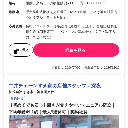
給与
報酬出来高制 月額報酬例500,000円〜1,000,000円
勤務地
千葉県山武郡横芝光町母子192-2（営業エリアは神奈川県内
各所※フルリモート対応）
応募資格
技術アジャスター資格必須（経験3年以上）、普通自動車運
転免許（AT限定可）、パソコンの基本操作（文字・数字入
力、コピペなど）
詳細を見る
後で見る
更新日： 2026/07/03 掲載終了日： 2026/12/25
牛丼チェーンすき家の店舗スタッフ／深夜
株式会社 すき家 神奈川支社
契約社員
【初めてでも安心】誰もが覚えやすいマニュアル確立｜
平均年齢49.1歳｜最大9連休可｜契約社員