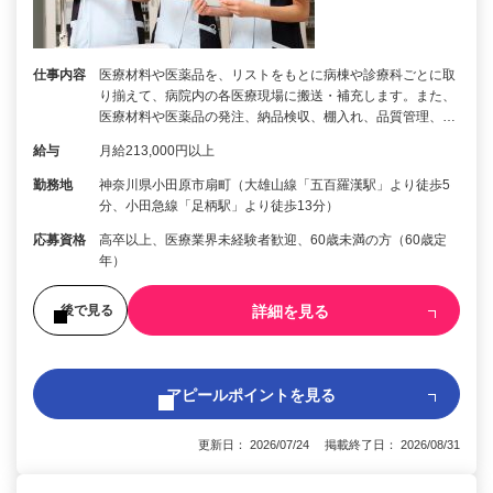
仕事内容
医療材料や医薬品を、リストをもとに病棟や診療科ごとに取
り揃えて、病院内の各医療現場に搬送・補充します。また、
医療材料や医薬品の発注、納品検収、棚入れ、品質管理、…
給与
月給213,000円以上
勤務地
神奈川県小田原市扇町（大雄山線「五百羅漢駅」より徒歩5
分、小田急線「足柄駅」より徒歩13分）
応募資格
高卒以上、医療業界未経験者歓迎、60歳未満の方（60歳定
年）
詳細を見る
後で見る
アピールポイントを見る
更新日： 2026/07/24 掲載終了日： 2026/08/31