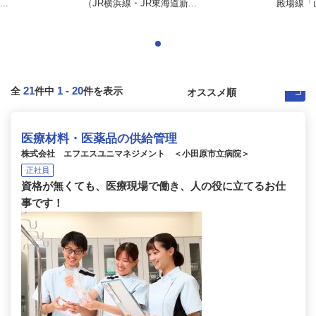
..
（JR横浜線・JR東海道新...
殿場線「山
21
1
-
20
全
件中
件を表示
医療材料・医薬品の供給管理
株式会社 エフエスユニマネジメント ＜小田原市立病院＞
正社員
資格が無くても、医療現場で働き、人の役に立てるお仕
事です！