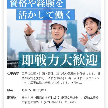
仕事内容
工事の企画・計画・管理・立ち合い業務をお任せします。 建
物の状況を把握し、適切な修繕を計画・管理するポジション
です。工事は協力会社に依頼します。 ■具体…
給与
月給350,000円以上
勤務地
神奈川県小田原市本町1-13-6（国道1号線側）、愛知県豊橋
市駅前大通2-81（emCAMPUS EAST4階）