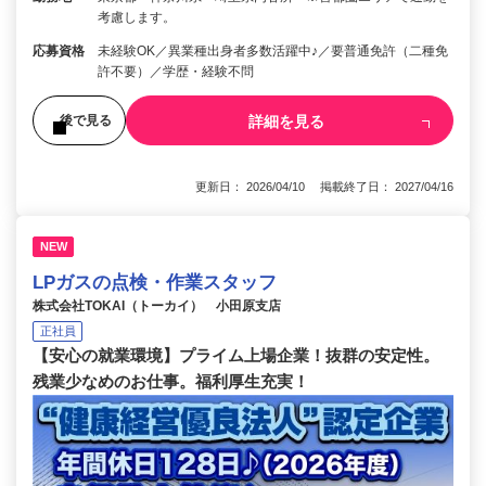
考慮します。
応募資格
未経験OK／異業種出身者多数活躍中♪／要普通免許（二種免
許不要）／学歴・経験不問
詳細を見る
後で見る
更新日： 2026/04/10 掲載終了日： 2027/04/16
NEW
LPガスの点検・作業スタッフ
株式会社TOKAI（トーカイ） 小田原支店
正社員
【安心の就業環境】プライム上場企業！抜群の安定性。
残業少なめのお仕事。福利厚生充実！