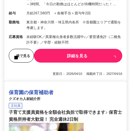
～3時間。「今日の勤務はほとんどが待機時間だった！…
給与
月給267,580円 ＋各種手当＋賞与年2回
勤務地
東京都・神奈川県・埼玉県内各所 ※首都圏エリアで通勤を
考慮します。
応募資格
未経験OK／異業種出身者多数活躍中♪／要普通免許（二種免
許不要）／学歴・経験不問
詳細を見る
後で見る
更新日： 2026/04/10 掲載終了日： 2027/04/16
保育園の保育補助者
クズオカ人材紹介所
正社員
子育て支援員資格を全額会社負担で取得できます♪ 保育士
資格所持者大歓迎！ 完全週休2日制