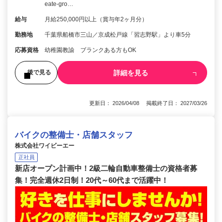
eate-gro…
給与
月給250,000円以上（賞与年2ヶ月分）
勤務地
千葉県船橋市三山／京成松戸線「習志野駅」より車5分
応募資格
幼稚園教諭 ブランクある方もOK
詳細を見る
後で見る
更新日： 2026/04/08 掲載終了日： 2027/03/26
バイクの整備士・店舗スタッフ
株式会社ワイビーエー
正社員
新店オープン計画中！2級二輪自動車整備士の資格者募
集！完全週休2日制！20代～60代まで活躍中！