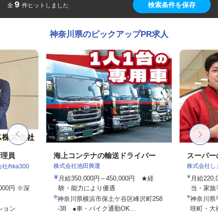
9
検索条件を保存
全
件ヒットしました
神奈川県のピックアップPR求人
管理員
海上コンテナの輸送ドライバー
スーパー
株式会社池田興運
株式会社し
hka300
月給350,000円～450,000円 ★経
月給220
,000円 ※深
験・能力により優遇
当・家族
神奈川県横浜市保土ケ谷区峰沢町258
神奈川県
ション
-38 ●車・バイク通勤OK...
咲町・大