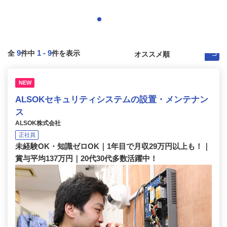
9
1
-
9
全
件中
件を表示
NEW
ALSOKセキュリティシステムの設置・メンテナン
ス
ALSOK株式会社
正社員
未経験OK・知識ゼロOK｜1年目で月収29万円以上も！｜
賞与平均137万円｜20代30代多数活躍中！