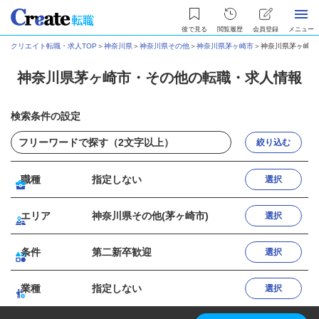
後で見る
閲覧履歴
会員登録
メニュー
クリエイト転職・求人TOP
＞
神奈川県
＞
神奈川県その他
＞
神奈川県茅ヶ崎市
＞
神奈川県茅ヶ崎市
神奈川県茅ヶ崎市・その他の転職・求人情報
検索条件の設定
絞り込む
職種
指定しない
選択
エリア
神奈川県その他(茅ヶ崎市)
選択
条件
第二新卒歓迎
選択
業種
指定しない
選択