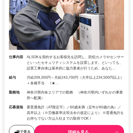
仕事内容
ALSOKを契約するお客様先を訪問し、防犯カメラやセンサー
といったセキュリティシステムを設置します。といっても、
設置工事自体は基本的に協力業者が行うため、あなた…
給与
月給209,300円～月給243,700円（大卒以上234,500円以上）
＋各種手当 《★…
勤務地
神奈川県内各エリアでの勤務 （神奈川県内いずれかの事業
所へ配属）
応募資格
要普通免許（AT限定可）／60歳未満（定年が60歳の為）／
高卒以上（※労働基準法等法令の規定により） ※普通免許を
お持ちでない方は入社までの取得でOK！
詳細を見る
後で見る