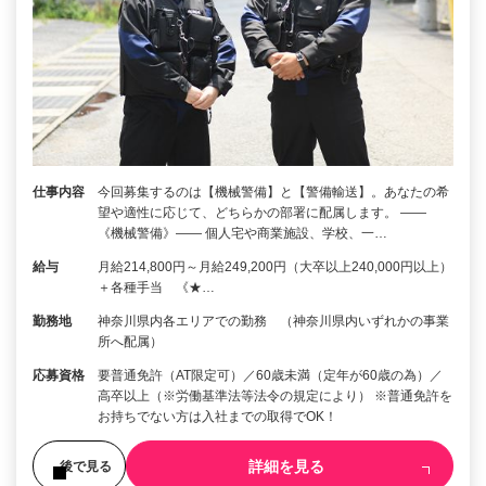
仕事内容
今回募集するのは【機械警備】と【警備輸送】。あなたの希
望や適性に応じて、どちらかの部署に配属します。 ――
《機械警備》―― 個人宅や商業施設、学校、一…
給与
月給214,800円～月給249,200円（大卒以上240,000円以上）
＋各種手当 《★…
勤務地
神奈川県内各エリアでの勤務 （神奈川県内いずれかの事業
所へ配属）
応募資格
要普通免許（AT限定可）／60歳未満（定年が60歳の為）／
高卒以上（※労働基準法等法令の規定により） ※普通免許を
お持ちでない方は入社までの取得でOK！
詳細を見る
後で見る