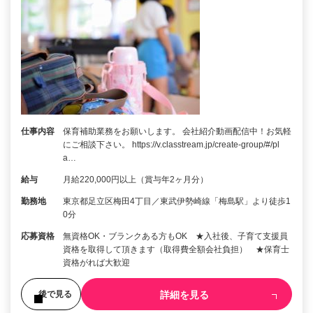
仕事内容
保育補助業務をお願いします。 会社紹介動画配信中！お気軽
にご相談下さい。 https://v.classtream.jp/create-group/#/pl
a…
給与
月給220,000円以上（賞与年2ヶ月分）
勤務地
東京都足立区梅田4丁目／東武伊勢崎線「梅島駅」より徒歩1
0分
応募資格
無資格OK・ブランクある方もOK ★入社後、子育て支援員
資格を取得して頂きます（取得費全額会社負担） ★保育士
資格がれば大歓迎
詳細を見る
後で見る