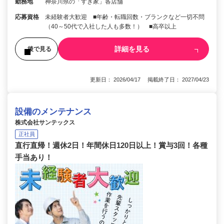
勤務地
神奈川県の「すき家」各店舗
応募資格
未経験者大歓迎 ■年齢・転職回数・ブランクなど一切不問
（40～50代で入社した人も多数！） ■高卒以上
詳細を見る
後で見る
更新日： 2026/04/17 掲載終了日： 2027/04/23
設備のメンテナンス
株式会社サンテックス
正社員
直行直帰！週休2日！年間休日120日以上！賞与3回！各種
手当あり！