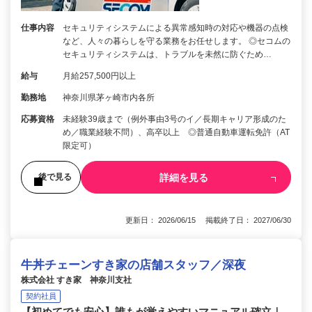
仕事内容
セキュリティシステムによる異常感知時の対応や機器の点検
など、人々の暮らしを守る業務をお任せします。 ◎セコムの
セキュリティシステムは、トラブルを未然に防ぐため…
給与
月給257,500円以上
勤務地
神奈川県茅ヶ崎市内各所
応募資格
未経験39歳まで（例外事由3号のイ／長期キャリア形成のた
め／職業経験不問）、高卒以上 ◎普通自動車運転免許（AT
限定可）
詳細を見る
後で見る
更新日： 2026/06/15 掲載終了日： 2027/06/30
牛丼チェーンすき家の店舗スタッフ／深夜
株式会社 すき家 神奈川支社
契約社員
【初めてでも安心】誰もが覚えやすいマニュアル確立｜