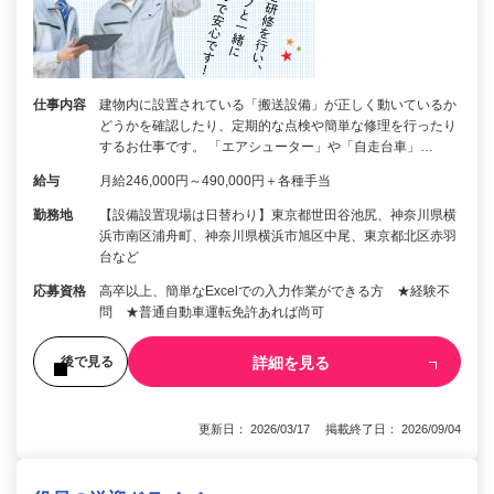
仕事内容
建物内に設置されている「搬送設備」が正しく動いているか
どうかを確認したり、定期的な点検や簡単な修理を行ったり
するお仕事です。 「エアシューター」や「自走台車」…
給与
月給246,000円～490,000円＋各種手当
勤務地
【設備設置現場は日替わり】東京都世田谷池尻、神奈川県横
浜市南区浦舟町、神奈川県横浜市旭区中尾、東京都北区赤羽
台など
応募資格
高卒以上、簡単なExcelでの入力作業ができる方 ★経験不
問 ★普通自動車運転免許あれば尚可
詳細を見る
後で見る
更新日： 2026/03/17 掲載終了日： 2026/09/04