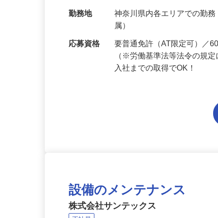
給与
月給214,800円～月給249,
当 《★…
勤務地
神奈川県内各エリアでの勤
属）
応募資格
要普通免許（AT限定可）／
（※労働基準法等法令の規定
入社までの取得でOK！
設備のメンテナンス