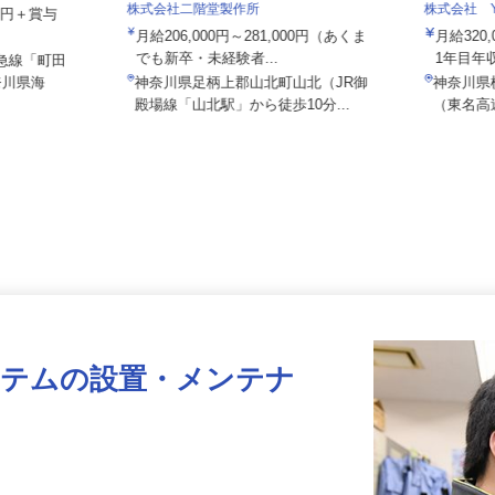
株式会社二階堂製作所
株式会社 
000円＋賞与
月給206,000円～281,000円（あくま
月給32
でも新卒・未経験者...
1年目年
田急線「町田
奈川県海
神奈川県足柄上郡山北町山北（JR御
神奈川
殿場線「山北駅」から徒歩10分...
（東名
ステムの設置・メンテナ