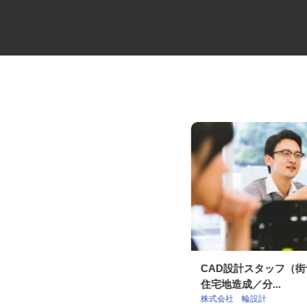
タンクローリーのドライバー
CAD設計スタッフ（
（⽯油・LPG配送...
住宅地造成／分...