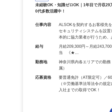
正社員
未経験OK・知識ゼロOK｜1年目で月収29
0代多数活躍中！
仕事内容
ALSOKを契約するお客様
セキュリティシステムを設
本的に協力業者が行うため
給与
月給209,300円～月給243,
当 《★…
勤務地
神奈川県内各エリアでの勤
属）
応募資格
要普通免許（AT限定可）／
（※労働基準法等法令の規定
入社までの取得でOK！