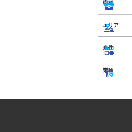
職種
エリア
条件
業種