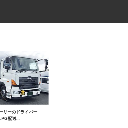
ローリーのドライバー
CAD設計スタッフ（街づくり・
LPG配送...
住宅地造成／分...