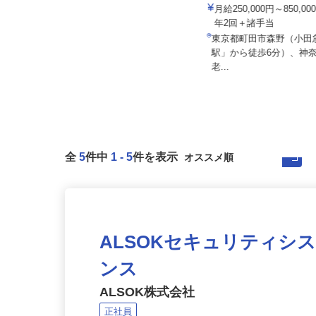
株式会社 輪設計
株式会社 Y.D.L
月給250,000円～850,
月給320,000円～450,000円 ・⼊社
年2回＋諸手当
1年目年収380万...
東京都町田市森野（小
神奈川県横浜市旭区上川井町2455-3
駅」から徒歩6分）、神
（東名⾼速「横浜町⽥IC」...
老...
全
5
件中
1
-
5
件を表示
ALSOKセキュリティシ
ンス
ALSOK株式会社