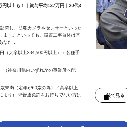
万円以上も！｜賞与平均137万円｜20代3
先を訪問し、防犯カメラやセンサーといった
置します。といっても、設置工事自体は基
、あなた…
700円（大卒以上234,500円以上）＋各種手
務 （神奈川県内いずれかの事業所へ配
60歳未満（定年が60歳の為）／高卒以上
により） ※普通免許をお持ちでない方は
後で見