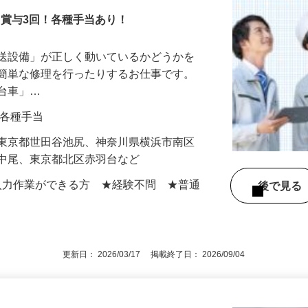
！賞与3回！各種手当あり！
搬送設備」が正しく動いているかどうかを
や簡単な修理を行ったりするお仕事です。
走台車」…
0円＋各種手当
】東京都世田谷池尻、神奈川県横浜市南区
区中尾、東京都北区赤羽台など
での入力作業ができる方 ★経験不問 ★普通
後で見
更新日： 2026/03/17 掲載終了日： 2026/09/04