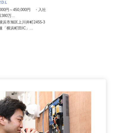
株式会社 輪設計
Y.D.L
月給250,000円～850,000円＋賞与
0,000円～450,000円 ・⼊社
年2回＋諸手当
収380万...
東京都町田市森野（小田急線「町田
県横浜市旭区上川井町2455-3
駅」から徒歩6分）、神奈川県海
⾼速「横浜町⽥IC」...
老...