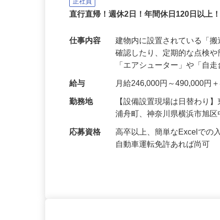
株式会社サンテックス
正社員
直行直帰！週休2日！年間休日120日以上
仕事内容
建物内に設置されている「
確認したり、定期的な点検
「エアシューター」や「自
給与
月給246,000円～490,00
勤務地
【設備設置現場は日替わり
浦舟町、神奈川県横浜市旭
応募資格
高卒以上、簡単なExcel
自動車運転免許あれば尚可