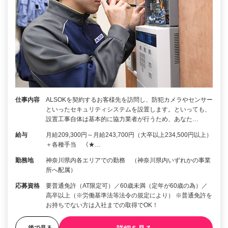
仕事内容
ALSOKを契約するお客様先を訪問し、防犯カメラやセンサー
といったセキュリティシステムを設置します。といっても、
設置工事自体は基本的に協力業者が行うため、あなた…
給与
月給209,300円～月給243,700円（大卒以上234,500円以上）
＋各種手当 《★…
勤務地
神奈川県内各エリアでの勤務 （神奈川県内いずれかの事業
所へ配属）
応募資格
要普通免許（AT限定可）／60歳未満（定年が60歳の為）／
高卒以上（※労働基準法等法令の規定により） ※普通免許を
お持ちでない方は入社までの取得でOK！
後で見る