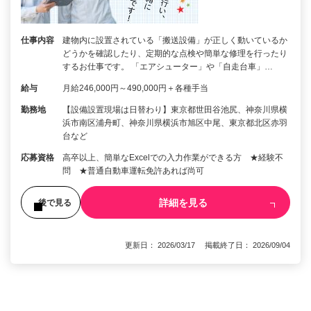
仕事内容
建物内に設置されている「搬送設備」が正しく動いているか
どうかを確認したり、定期的な点検や簡単な修理を行ったり
するお仕事です。 「エアシューター」や「自走台車」…
給与
月給246,000円～490,000円＋各種手当
勤務地
【設備設置現場は日替わり】東京都世田谷池尻、神奈川県横
浜市南区浦舟町、神奈川県横浜市旭区中尾、東京都北区赤羽
台など
応募資格
高卒以上、簡単なExcelでの入力作業ができる方 ★経験不
問 ★普通自動車運転免許あれば尚可
詳細を見る
後で見る
更新日： 2026/03/17 掲載終了日： 2026/09/04
1