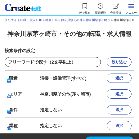
後で見る
閲覧履歴
会員登録
メニュー
クリエイト転職・求人TOP
＞
神奈川県
＞
神奈川県その他
＞
神奈川県茅ヶ崎市
＞
神奈川県茅ヶ崎市
神奈川県茅ヶ崎市・その他の転職・求人情報
検索条件の設定
絞り込む
職種
清掃・設備管理(すべて)
選択
エリア
神奈川県その他(茅ヶ崎市)
選択
条件
指定しない
選択
業種
指定しない
選択