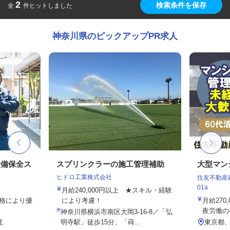
2
検索条件を保存
全
件ヒットしました
神奈川県のピックアップPR求人
設備保全ス
スプリンクラーの施工管理補助
大型マン
ヒドロ工業株式会社
住友不動産建
01a
月給240,000円以上 ★スキル・経験
資格により優
により考慮！
月給270,
夜労働の有
神奈川県横浜市南区大岡3-16-8／「弘
見
明寺駅」徒歩15分、「蒔...
東京都