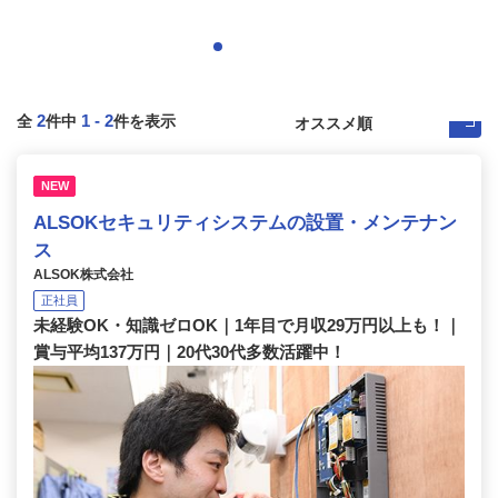
2
1
-
2
全
件中
件を表示
NEW
ALSOKセキュリティシステムの設置・メンテナン
ス
ALSOK株式会社
正社員
未経験OK・知識ゼロOK｜1年目で月収29万円以上も！｜
賞与平均137万円｜20代30代多数活躍中！