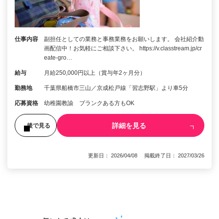
仕事内容
副担任としての業務と事務業務をお願いします。 会社紹介動
画配信中！お気軽にご相談下さい。 https://v.classtream.jp/cr
eate-gro…
給与
月給250,000円以上（賞与年2ヶ月分）
勤務地
千葉県船橋市三山／京成松戸線「習志野駅」より車5分
応募資格
幼稚園教諭 ブランクある方もOK
詳細を見る
後で見る
更新日： 2026/04/08 掲載終了日： 2027/03/26
1