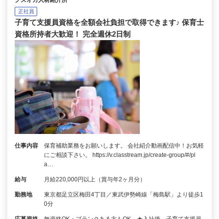
クズオカ人材紹介所
正社員
子育て支援員資格を全額会社負担で取得できます♪ 保育士
資格所持者大歓迎！ 完全週休2日制
仕事内容
保育補助業務をお願いします。 会社紹介動画配信中！お気軽
にご相談下さい。 https://v.classtream.jp/create-group/#/pl
a…
給与
月給220,000円以上（賞与年2ヶ月分）
勤務地
東京都足立区梅田4丁目／東武伊勢崎線「梅島駅」より徒歩1
0分