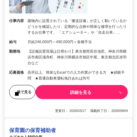
仕事内容
建物内に設置されている「搬送設備」が正しく動いているか
どうかを確認したり、定期的な点検や簡単な修理を行ったり
するお仕事です。 「エアシューター」や「自走台車」…
給与
月給246,000円～490,000円＋各種手当
勤務地
【設備設置現場は日替わり】東京都世田谷池尻、神奈川県横
浜市南区浦舟町、神奈川県横浜市旭区中尾、東京都北区赤羽
台など
応募資格
高卒以上、簡単なExcelでの入力作業ができる方 ★経験不
問 ★普通自動車運転免許あれば尚可
詳細を見る
後で見る
更新日： 2026/03/17 掲載終了日： 2026/09/04
保育園の保育補助者