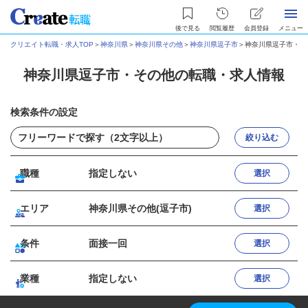
後で見る
閲覧履歴
会員登録
メニュー
クリエイト転職・求人TOP
＞
神奈川県
＞
神奈川県その他
＞
神奈川県逗子市
＞
神奈川県逗子市・そ
神奈川県逗子市・その他の転職・求人情報
検索条件の設定
絞り込む
職種
指定しない
選択
エリア
神奈川県その他(逗子市)
選択
条件
面接一回
選択
業種
指定しない
選択