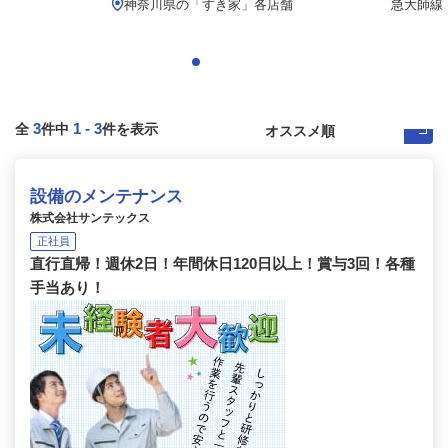
神奈川県の「すき家」各店舗
急大師線「
3
1
-
3
全
件中
件を表示
設備のメンテナンス
株式会社サンテックス
正社員
直行直帰！週休2日！年間休日120日以上！賞与3回！各種
手当あり！