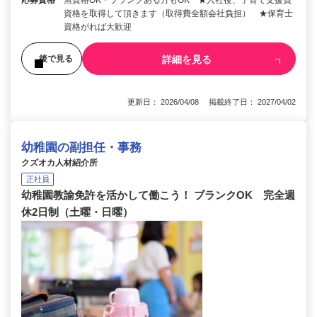
応募資格
無資格OK・ブランクある方もOK ★入社後、子育て支援員
資格を取得して頂きます（取得費全額会社負担） ★保育士
資格がれば大歓迎
詳細を見る
後で見る
更新日： 2026/04/08 掲載終了日： 2027/04/02
幼稚園の副担任・事務
クズオカ人材紹介所
正社員
幼稚園教諭免許を活かして働こう！ ブランクOK 完全週
休2日制（土曜・日曜）