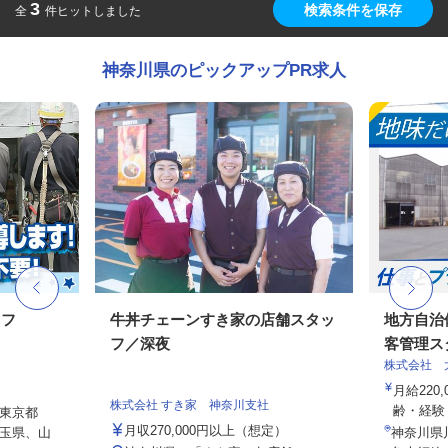
3
検索条件を保存
全
件ヒットしました
神奈川県のピックアップPR求人
ッフ
牛丼チェーンすき家の店舗スタッ
地方自治
フ／深夜
客管理ス
株式会社 
月給220,
株式会社 すき家 神奈川支社
齢・経験・
東京都
月収270,000円以上（想定）
玉県、山
神奈川県