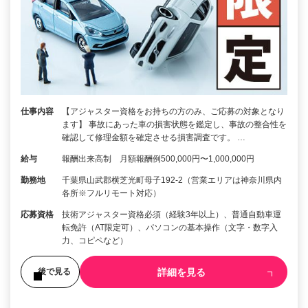
仕事内容
【アジャスター資格をお持ちの方のみ、ご応募の対象となり
ます】 事故にあった車の損害状態を鑑定し、事故の整合性を
確認して修理金額を確定させる損害調査です。 …
給与
報酬出来高制 月額報酬例500,000円〜1,000,000円
勤務地
千葉県山武郡横芝光町母子192-2（営業エリアは神奈川県内
各所※フルリモート対応）
応募資格
技術アジャスター資格必須（経験3年以上）、普通自動車運
転免許（AT限定可）、パソコンの基本操作（文字・数字入
力、コピペなど）
詳細を見る
後で見る