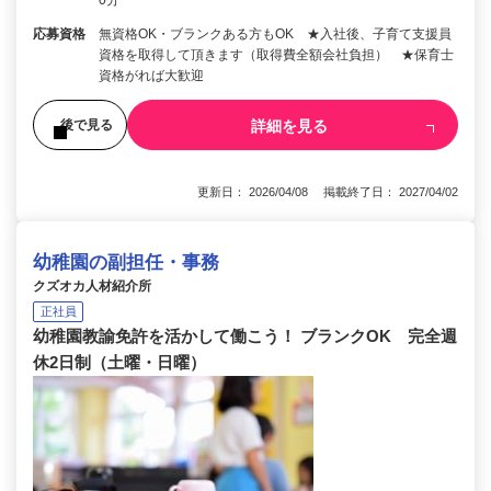
応募資格
無資格OK・ブランクある方もOK ★入社後、子育て支援員
資格を取得して頂きます（取得費全額会社負担） ★保育士
資格がれば大歓迎
詳細を見る
後で見る
更新日： 2026/04/08 掲載終了日： 2027/04/02
幼稚園の副担任・事務
クズオカ人材紹介所
正社員
幼稚園教諭免許を活かして働こう！ ブランクOK 完全週
休2日制（土曜・日曜）