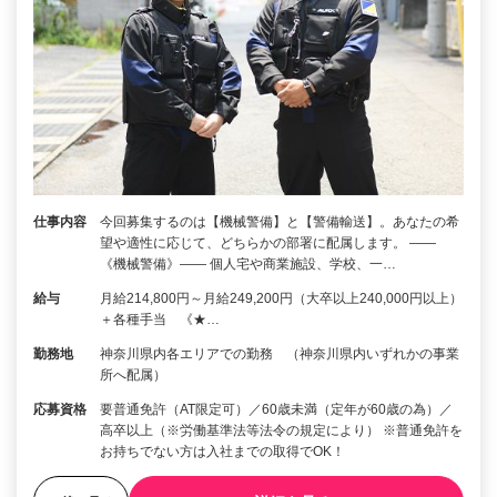
仕事内容
今回募集するのは【機械警備】と【警備輸送】。あなたの希
望や適性に応じて、どちらかの部署に配属します。 ――
《機械警備》―― 個人宅や商業施設、学校、一…
給与
月給214,800円～月給249,200円（大卒以上240,000円以上）
＋各種手当 《★…
勤務地
神奈川県内各エリアでの勤務 （神奈川県内いずれかの事業
所へ配属）
応募資格
要普通免許（AT限定可）／60歳未満（定年が60歳の為）／
高卒以上（※労働基準法等法令の規定により） ※普通免許を
お持ちでない方は入社までの取得でOK！