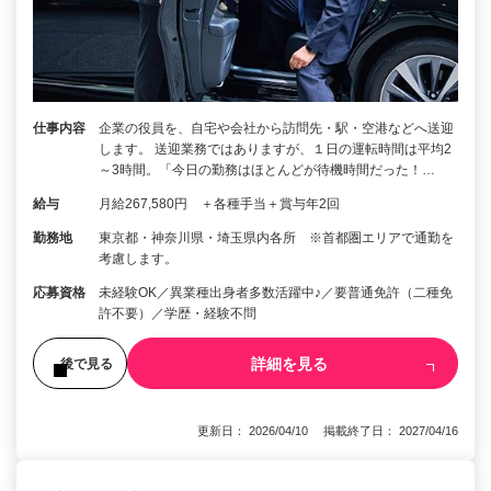
仕事内容
企業の役員を、自宅や会社から訪問先・駅・空港などへ送迎
します。 送迎業務ではありますが、１日の運転時間は平均2
～3時間。「今日の勤務はほとんどが待機時間だった！…
給与
月給267,580円 ＋各種手当＋賞与年2回
勤務地
東京都・神奈川県・埼玉県内各所 ※首都圏エリアで通勤を
考慮します。
応募資格
未経験OK／異業種出身者多数活躍中♪／要普通免許（二種免
許不要）／学歴・経験不問
詳細を見る
後で見る
更新日： 2026/04/10 掲載終了日： 2027/04/16