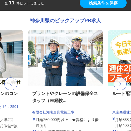
11
検索条件を保存
全
件ヒットしました
神奈川県のピックアップPR求人
ョンのコン
プラントやクレーンの設備保全ス
ルート配
タッフ（未経験...
hcf2501
有限会社湘南倉見電気工事
東京商運株
与／年2回
月給260,000円以上 ★資格により優
月給368
遇あり
月給400,
/JR根岸線