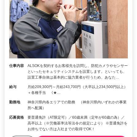
仕事内容
ALSOKを契約するお客様先を訪問し、防犯カメラやセンサー
といったセキュリティシステムを設置します。といっても、
設置工事自体は基本的に協力業者が行うため、あなた…
給与
月給209,300円～月給243,700円（大卒以上234,500円以上）
＋各種手当 《★…
勤務地
神奈川県内各エリアでの勤務 （神奈川県内いずれかの事業
所へ配属）
応募資格
要普通免許（AT限定可）／60歳未満（定年が60歳の為）／
高卒以上（※労働基準法等法令の規定により） ※普通免許を
お持ちでない方は入社までの取得でOK！