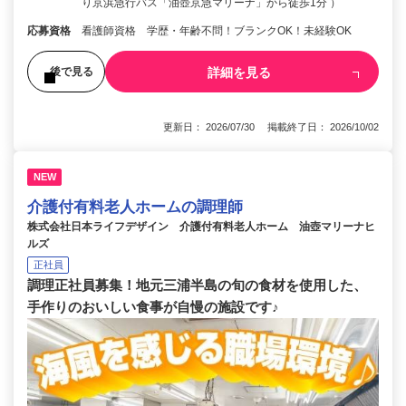
り京浜急行バス「油壺京急マリーナ」から徒歩1分 ）
応募資格
看護師資格 学歴・年齢不問！ブランクOK！未経験OK
詳細を見る
後で見る
更新日： 2026/07/30 掲載終了日： 2026/10/02
NEW
介護付有料老人ホームの調理師
株式会社日本ライフデザイン 介護付有料老人ホーム 油壺マリーナヒ
ルズ
正社員
調理正社員募集！地元三浦半島の旬の食材を使用した、
手作りのおいしい食事が自慢の施設です♪