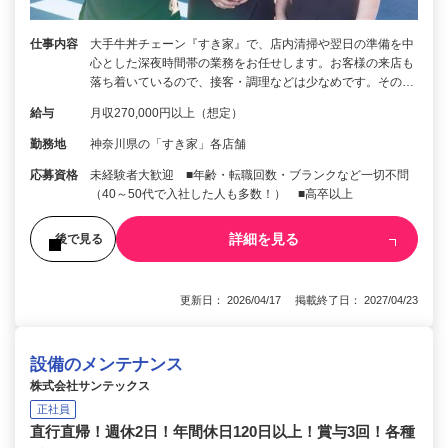
仕事内容
大手牛丼チェーン『すき家』で、店内清掃や翌日の準備を中
心とした深夜時間帯の業務をお任せします。お客様の来店も
落ち着いているので、接客・調理などは少なめです。その…
給与
月収270,000円以上（想定）
勤務地
神奈川県の「すき家」各店舗
応募資格
未経験者大歓迎 ■年齢・転職回数・ブランクなど一切不問
（40～50代で入社した人も多数！） ■高卒以上
詳細を見る
後で見る
更新日： 2026/04/17 掲載終了日： 2027/04/23
設備のメンテナンス
株式会社サンテックス
正社員
直行直帰！週休2日！年間休日120日以上！賞与3回！各種