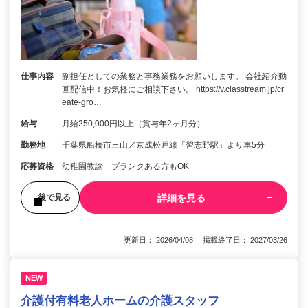
仕事内容
副担任としての業務と事務業務をお願いします。 会社紹介動
画配信中！お気軽にご相談下さい。 https://v.classtream.jp/cr
eate-gro…
給与
月給250,000円以上（賞与年2ヶ月分）
勤務地
千葉県船橋市三山／京成松戸線「習志野駅」より車5分
応募資格
幼稚園教諭 ブランクある方もOK
詳細を見る
後で見る
更新日： 2026/04/08 掲載終了日： 2027/03/26
NEW
介護付有料老人ホームの介護スタッフ