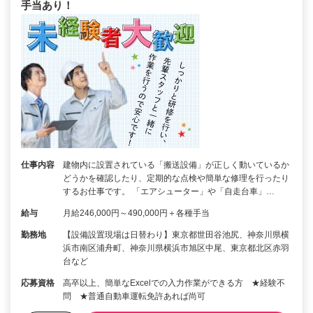
手当あり！
仕事内容
建物内に設置されている「搬送設備」が正しく動いているか
どうかを確認したり、定期的な点検や簡単な修理を行ったり
するお仕事です。 「エアシューター」や「自走台車」…
給与
月給246,000円～490,000円＋各種手当
勤務地
【設備設置現場は日替わり】東京都世田谷池尻、神奈川県横
浜市南区浦舟町、神奈川県横浜市旭区中尾、東京都北区赤羽
台など
応募資格
高卒以上、簡単なExcelでの入力作業ができる方 ★経験不
問 ★普通自動車運転免許あれば尚可