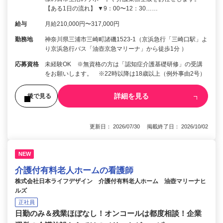
【ある1日の流れ】 ▼9：00〜12：30……
給与
月給210,000円〜317,000円
勤務地
神奈川県三浦市三崎町諸磯1523-1（京浜急行「三崎口駅」よ
り京浜急行バス「油壺京急マリーナ」から徒歩1分 ）
応募資格
未経験OK ※無資格の方は「認知症介護基礎研修」の受講
をお願いします。 ※22時以降は18歳以上（例外事由2号）
詳細を見る
後で見る
更新日： 2026/07/30 掲載終了日： 2026/10/02
NEW
介護付有料老人ホームの看護師
株式会社日本ライフデザイン 介護付有料老人ホーム 油壺マリーナヒ
ルズ
正社員
日勤のみ＆残業ほぼなし！オンコールは都度相談！企業