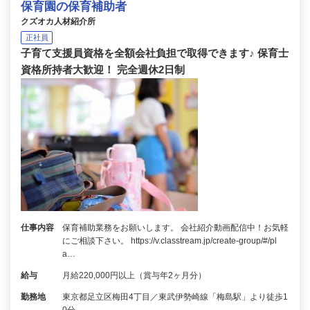
保育園の保育補助者
クズオカ人材紹介所
正社員
子育て支援員資格を全額会社負担で取得できます♪ 保育士
資格所持者大歓迎！ 完全週休2日制
仕事内容
保育補助業務をお願いします。 会社紹介動画配信中！お気軽
にご相談下さい。 https://v.classtream.jp/create-group/#/pl
a…
給与
月給220,000円以上（賞与年2ヶ月分）
勤務地
東京都足立区梅田4丁目／東武伊勢崎線「梅島駅」より徒歩1
0分