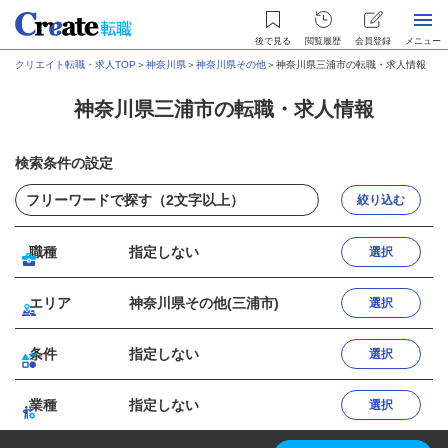
後で見る
閲覧履歴
会員登録
メニュー
クリエイト転職・求人TOP
＞
神奈川県
＞
神奈川県その他
＞
神奈川県三浦市の転職・求人情報
神奈川県三浦市の転職・求人情報
検索条件の設定
絞り込む
職種
指定しない
選択
エリア
神奈川県その他(三浦市)
選択
条件
指定しない
選択
業種
指定しない
選択