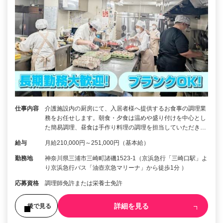
仕事内容
介護施設内の厨房にて、入居者様へ提供するお食事の調理業
務をお任せします。朝食・夕食は温めや盛り付けを中心とし
た簡易調理、昼食は手作り料理の調理を担当していただき…
給与
月給210,000円～251,000円（基本給）
勤務地
神奈川県三浦市三崎町諸磯1523-1（京浜急行「三崎口駅」よ
り京浜急行バス「油壺京急マリーナ」から徒歩1分 ）
応募資格
調理師免許または栄養士免許
詳細を見る
後で見る