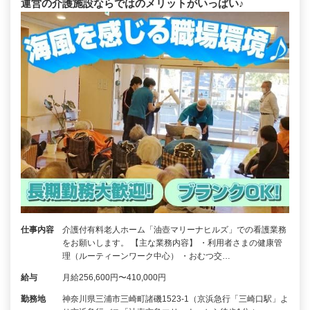
運営の介護施設ならではのメリットがいっぱい♪
仕事内容
介護付有料老人ホーム「油壺マリーナヒルズ」での看護業務
をお願いします。 【主な業務内容】 ・利用者さまの健康管
理（ルーティーンワーク中心） ・おむつ交…
給与
月給256,600円〜410,000円
勤務地
神奈川県三浦市三崎町諸磯1523-1（京浜急行「三崎口駅」よ