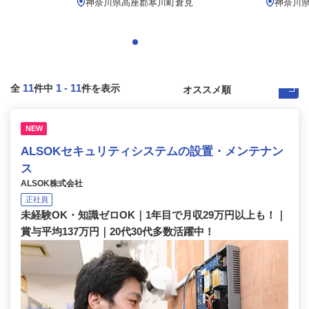
神奈川県高座郡寒川町倉見
神奈川県
11
1
-
11
全
件中
件を表示
NEW
ALSOKセキュリティシステムの設置・メンテナン
ス
ALSOK株式会社
正社員
未経験OK・知識ゼロOK｜1年目で月収29万円以上も！｜
賞与平均137万円｜20代30代多数活躍中！