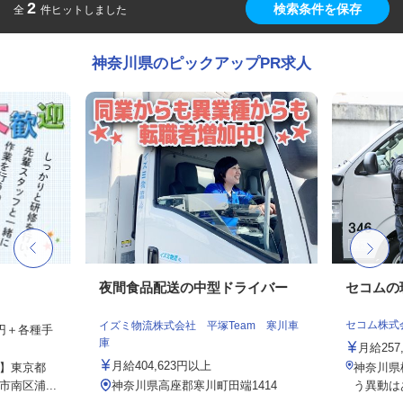
2
検索条件を保存
全
件ヒットしました
神奈川県のピックアップPR求人
夜間食品配送の中型ドライバー
セコムの
セコム株式
イズミ物流株式会社 平塚Team 寒川車
00円＋各種手
庫
月給257
月給404,623円以上
】東京都
神奈川県
南区浦...
神奈川県高座郡寒川町田端1414
う異動は