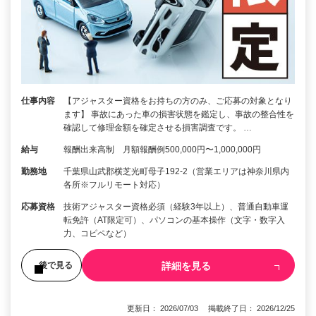
仕事内容
【アジャスター資格をお持ちの方のみ、ご応募の対象となり
ます】 事故にあった車の損害状態を鑑定し、事故の整合性を
確認して修理金額を確定させる損害調査です。 …
給与
報酬出来高制 月額報酬例500,000円〜1,000,000円
勤務地
千葉県山武郡横芝光町母子192-2（営業エリアは神奈川県内
各所※フルリモート対応）
応募資格
技術アジャスター資格必須（経験3年以上）、普通自動車運
転免許（AT限定可）、パソコンの基本操作（文字・数字入
力、コピペなど）
詳細を見る
後で見る
更新日： 2026/07/03 掲載終了日： 2026/12/25