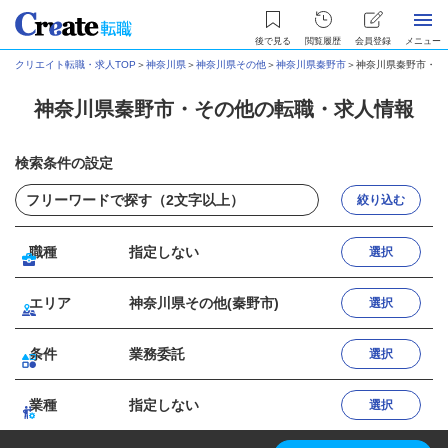
後で見る
閲覧履歴
会員登録
メニュー
クリエイト転職・求人TOP
＞
神奈川県
＞
神奈川県その他
＞
神奈川県秦野市
＞
神奈川県秦野市・そ
神奈川県秦野市・その他の転職・求人情報
検索条件の設定
絞り込む
職種
指定しない
選択
エリア
神奈川県その他(秦野市)
選択
条件
業務委託
選択
業種
指定しない
選択