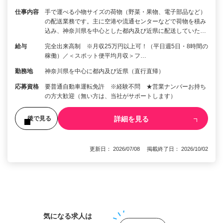
仕事内容
手で運べる小物サイズの荷物（野菜・果物、電子部品など）
の配送業務です。主に空港や流通センターなどで荷物を積み
込み、神奈川県を中心とした都内及び近県に配送していた…
給与
完全出来高制 ※月収25万円以上可！（平日週5日・8時間の
稼働）／＜スポット便平均月収＞フ…
勤務地
神奈川県を中心に都内及び近県（直行直帰）
応募資格
要普通自動車運転免許 ※経験不問 ★営業ナンバーお持ち
の方大歓迎（無い方は、当社がサポートします）
詳細を見る
後で見る
更新日： 2026/07/08 掲載終了日： 2026/10/02
1
気になる求人は