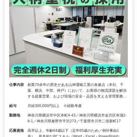
仕事内容
創業70余年の歴史がある山神運輸工業の各拠点（本社、千
葉、横浜、中部、神戸）において、お客様の物流課題を解決
する提案営業、および現場の安全・品質を支える管理業務…
給与
月給300,000円以上 ※経験考慮
勤務地
神奈川県横浜市中区本町4-43／神奈川県横浜市金沢区幸浦2-
8-1／神奈川県秦野市平沢273／千葉県市川市二俣新町17
応募資格
高卒以上、年齢64歳以下（定年65歳のため／例外事由1
号）、基本的なPCスキル（Word・Excel・PowerPoint）、