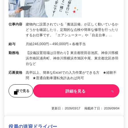
仕事内容
建物内に設置されている「搬送設備」が正しく動いているか
どうかを確認したり、定期的な点検や簡単な修理を行ったり
するお仕事です。 「エアシューター」や「自走台車」…
給与
月給246,000円～490,000円＋各種手当
勤務地
【設備設置現場は日替わり】東京都世田谷池尻、神奈川県横
浜市南区浦舟町、神奈川県横浜市旭区中尾、東京都北区赤羽
台など
応募資格
高卒以上、簡単なExcelでの入力作業ができる方 ★経験不
問 ★普通自動車運転免許あれば尚可
詳細を見る
後で見る
更新日： 2026/03/17 掲載終了日： 2026/09/04
役員の送迎ドライバー