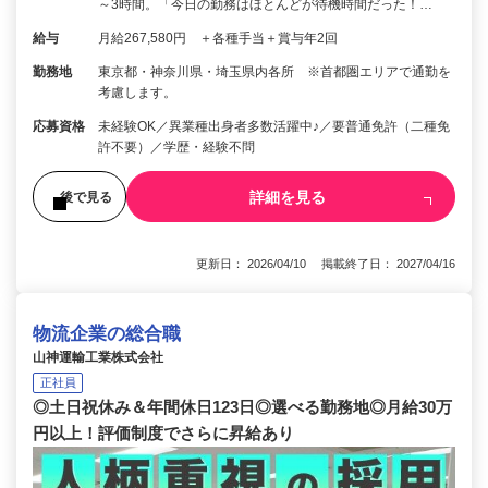
～3時間。「今日の勤務はほとんどが待機時間だった！…
給与
月給267,580円 ＋各種手当＋賞与年2回
勤務地
東京都・神奈川県・埼玉県内各所 ※首都圏エリアで通勤を
考慮します。
応募資格
未経験OK／異業種出身者多数活躍中♪／要普通免許（二種免
許不要）／学歴・経験不問
詳細を見る
後で見る
更新日： 2026/04/10 掲載終了日： 2027/04/16
物流企業の総合職
山神運輸工業株式会社
正社員
◎土日祝休み＆年間休日123日◎選べる勤務地◎月給30万
円以上！評価制度でさらに昇給あり