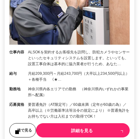
仕事内容
ALSOKを契約するお客様先を訪問し、防犯カメラやセンサー
といったセキュリティシステムを設置します。といっても、
設置工事自体は基本的に協力業者が行うため、あなた…
給与
月給209,300円～月給243,700円（大卒以上234,500円以上）
＋各種手当 《★…
勤務地
神奈川県内各エリアでの勤務 （神奈川県内いずれかの事業
所へ配属）
応募資格
要普通免許（AT限定可）／60歳未満（定年が60歳の為）／
高卒以上（※労働基準法等法令の規定により） ※普通免許を
お持ちでない方は入社までの取得でOK！
詳細を見る
後で見る