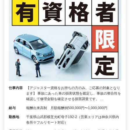
仕事内容
【アジャスター資格をお持ちの方のみ、ご応募の対象となり
ます】 事故にあった車の損害状態を鑑定し、事故の整合性を
確認して修理金額を確定させる損害調査です。 …
給与
報酬出来高制 月額報酬例500,000円〜1,000,000円
勤務地
千葉県山武郡横芝光町母子192-2（営業エリアは神奈川県内
各所※フルリモート対応）