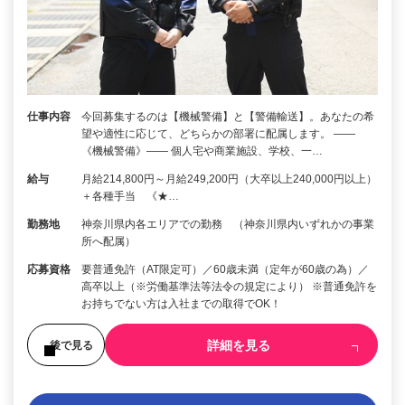
仕事内容
今回募集するのは【機械警備】と【警備輸送】。あなたの希
望や適性に応じて、どちらかの部署に配属します。 ――
《機械警備》―― 個人宅や商業施設、学校、一…
給与
月給214,800円～月給249,200円（大卒以上240,000円以上）
＋各種手当 《★…
勤務地
神奈川県内各エリアでの勤務 （神奈川県内いずれかの事業
所へ配属）
応募資格
要普通免許（AT限定可）／60歳未満（定年が60歳の為）／
高卒以上（※労働基準法等法令の規定により） ※普通免許を
お持ちでない方は入社までの取得でOK！
詳細を見る
後で見る