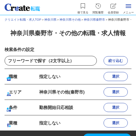
後で見る
閲覧履歴
会員登録
メニュー
クリエイト転職・求人TOP
＞
神奈川県
＞
神奈川県その他
＞
神奈川県秦野市
＞
神奈川県秦野市・そ
神奈川県秦野市・その他の転職・求人情報
検索条件の設定
絞り込む
職種
指定しない
選択
エリア
神奈川県その他(秦野市)
選択
条件
勤務開始日応相談
選択
業種
指定しない
選択