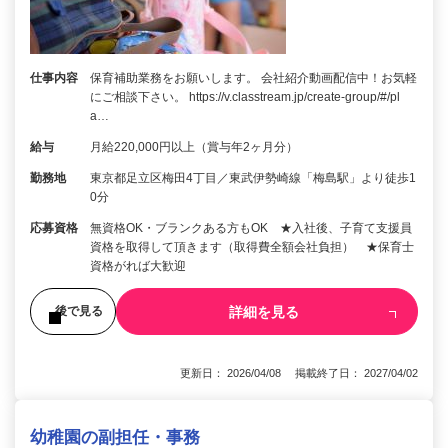
仕事内容
保育補助業務をお願いします。 会社紹介動画配信中！お気軽
にご相談下さい。 https://v.classtream.jp/create-group/#/pl
a…
給与
月給220,000円以上（賞与年2ヶ月分）
勤務地
東京都足立区梅田4丁目／東武伊勢崎線「梅島駅」より徒歩1
0分
応募資格
無資格OK・ブランクある方もOK ★入社後、子育て支援員
資格を取得して頂きます（取得費全額会社負担） ★保育士
資格がれば大歓迎
詳細を見る
後で見る
更新日： 2026/04/08 掲載終了日： 2027/04/02
幼稚園の副担任・事務