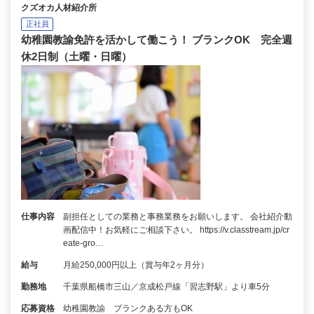
クズオカ人材紹介所
正社員
幼稚園教諭免許を活かして働こう！ ブランクOK 完全週
休2日制（土曜・日曜）
仕事内容
副担任としての業務と事務業務をお願いします。 会社紹介動
画配信中！お気軽にご相談下さい。 https://v.classtream.jp/cr
eate-gro…
給与
月給250,000円以上（賞与年2ヶ月分）
勤務地
千葉県船橋市三山／京成松戸線「習志野駅」より車5分
応募資格
幼稚園教諭 ブランクある方もOK