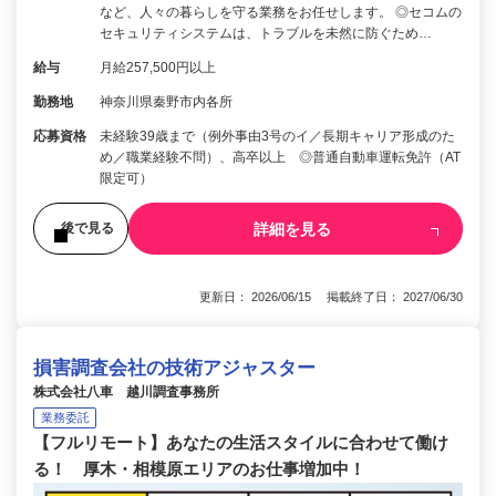
など、人々の暮らしを守る業務をお任せします。 ◎セコムの
セキュリティシステムは、トラブルを未然に防ぐため…
給与
月給257,500円以上
勤務地
神奈川県秦野市内各所
応募資格
未経験39歳まで（例外事由3号のイ／長期キャリア形成のた
め／職業経験不問）、高卒以上 ◎普通自動車運転免許（AT
限定可）
詳細を見る
後で見る
更新日： 2026/06/15 掲載終了日： 2027/06/30
損害調査会社の技術アジャスター
株式会社八車 越川調査事務所
業務委託
【フルリモート】あなたの生活スタイルに合わせて働け
る！ 厚木・相模原エリアのお仕事増加中！