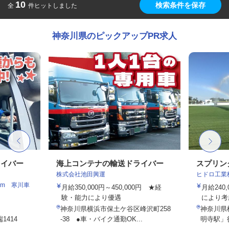
10
検索条件を保存
全
件ヒットしました
神奈川県のピックアップPR求人
ライバー
海上コンテナの輸送ドライバー
スプリン
株式会社池田興運
ヒドロ工業
am 寒川車
月給350,000円～450,000円 ★経
月給24
験・能力により優遇
により考
神奈川県横浜市保土ケ谷区峰沢町258
神奈川県横
414
-38 ●車・バイク通勤OK...
明寺駅」徒