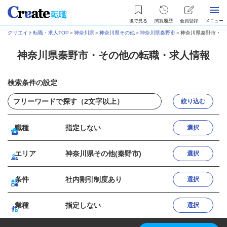
後で見る
閲覧履歴
会員登録
メニュー
クリエイト転職・求人TOP
＞
神奈川県
＞
神奈川県その他
＞
神奈川県秦野市
＞
神奈川県秦野市・そ
神奈川県秦野市・その他の転職・求人情報
検索条件の設定
絞り込む
職種
指定しない
選択
エリア
神奈川県その他(秦野市)
選択
条件
社内割引制度あり
選択
業種
指定しない
選択