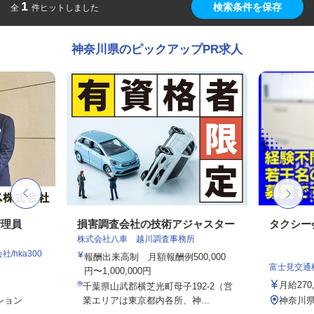
1
検索条件を保存
全
件ヒットしました
神奈川県のピックアップPR求人
管理員
損害調査会社の技術アジャスター
タクシー
株式会社八車 越川調査事務所
hka300
報酬出来高制 月額報酬例500,000
富士見交通
円〜1,000,000円
月給270
千葉県山武郡横芝光町母子192-2（営
ション
業エリアは東京都内各所、神...
神奈川県