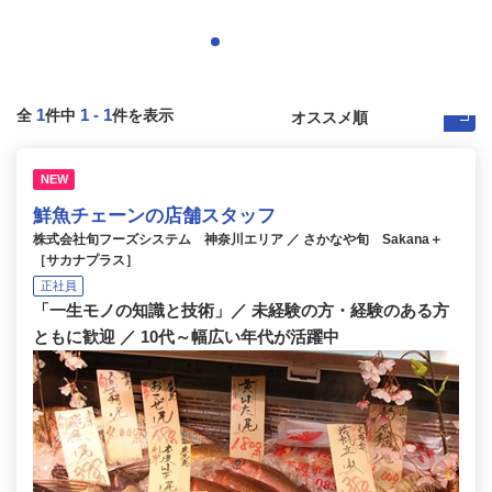
1
1
-
1
全
件中
件を表示
NEW
鮮魚チェーンの店舗スタッフ
株式会社旬フーズシステム 神奈川エリア ／ さかなや旬 Sakana＋
［サカナプラス］
正社員
「一生モノの知識と技術」／ 未経験の方・経験のある方
ともに歓迎 ／ 10代～幅広い年代が活躍中