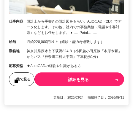
仕事内容
設計士から手書きの設計図をもらい、AutoCAD（2D）でデ
ータ化します。その他、社内での事務業務（電話や来客対
応）などをお任せします。 ●……Point………
給与
月給220,000円以上（経験・能力考慮致します）
勤務地
神奈川県厚木市下荻野824-8（小田急小田原線「本厚木駅」
からバス『神奈川工科大学前』下車徒歩1分）
応募資格
★AutoCADの経験や知識がある方
詳細を見る
後で見る
更新日： 2026/03/24 掲載終了日： 2026/09/11
1