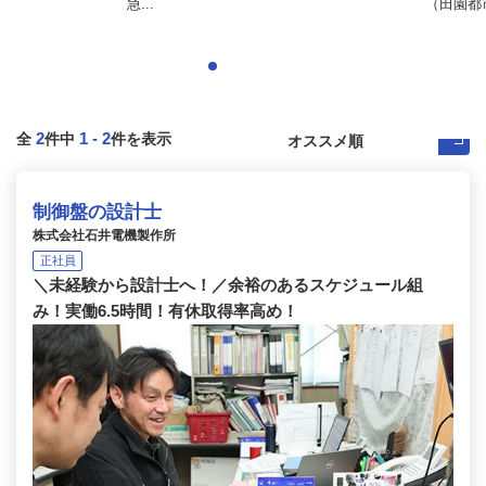
急...
（田園都
2
1
-
2
全
件中
件を表示
制御盤の設計士
株式会社石井電機製作所
正社員
＼未経験から設計士へ！／余裕のあるスケジュール組
み！実働6.5時間！有休取得率高め！