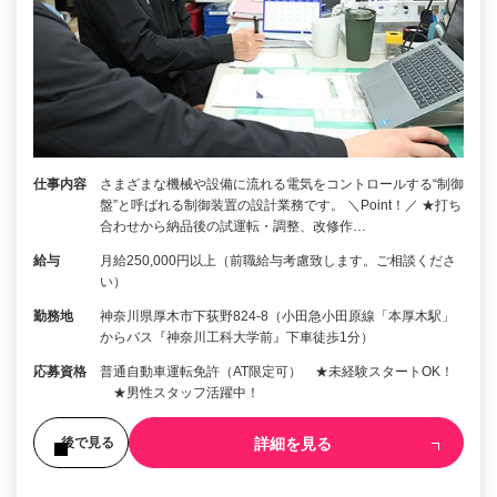
仕事内容
さまざまな機械や設備に流れる電気をコントロールする“制御
盤”と呼ばれる制御装置の設計業務です。 ＼Point！／ ★打ち
合わせから納品後の試運転・調整、改修作…
給与
月給250,000円以上（前職給与考慮致します。ご相談くださ
い）
勤務地
神奈川県厚木市下荻野824-8（小田急小田原線「本厚木駅」
からバス『神奈川工科大学前』下車徒歩1分）
応募資格
普通自動車運転免許（AT限定可） ★未経験スタートOK！
★男性スタッフ活躍中！
詳細を見る
後で見る