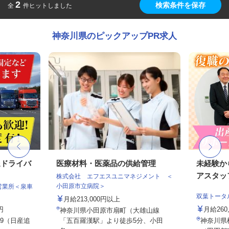
2
検索条件を保存
全
件ヒットしました
神奈川県のピックアップPR求人
送ドライバ
医療材料・医薬品の供給管理
未経験か
アスタッ
株式会社 エフエスユニマネジメント ＜
小田原市立病院＞
営業所＜泉車
双葉トータ
月給213,000円以上
円
月給26
神奈川県小田原市扇町（大雄山線
9（日産追
「五百羅漢駅」より徒歩5分、小田
神奈川県横