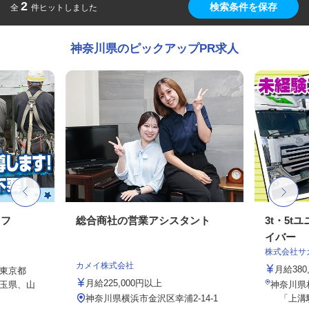
2
検索条件を保存
全
件ヒットしました
神奈川県のピックアップPR求人
ッフ
総合商社の営業アシスタント
3t・5
イバー
株式会社サ
カメイ株式会社
月給380
東京都
月給225,000円以上
玉県、山
神奈川県相
神奈川県横浜市金沢区幸浦2-14-1
「上溝駅