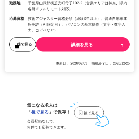
勤務地
千葉県山武郡横芝光町母子192-2（営業エリアは神奈川県内
各所※フルリモート対応）
応募資格
技術アジャスター資格必須（経験3年以上）、普通自動車運
転免許（AT限定可）、パソコンの基本操作（文字・数字入
力、コピペなど）
詳細を見る
後で見る
更新日： 2026/07/03 掲載終了日： 2026/12/25
1
気になる求人は
「
後で見る
」で保存！
会員登録なしで、
何件でも応募できます。