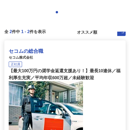
2
1
-
2
全
件中
件を表示
セコムの総合職
セコム株式会社
正社員
【最大100万円の奨学金返還支援あり！】最長10連休／福
利厚生充実／平均年収600万超／未経験歓迎