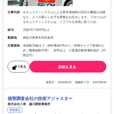
仕事内容
セキュリティシステムによる異常感知時の対応や機器の点検
など、人々の暮らしを守る業務をお任せします。 ◎セコムの
セキュリティシステムは、トラブルを未然に防ぐため…
給与
月給257,500円以上
勤務地
神奈川県厚木市内各所
応募資格
未経験39歳まで（例外事由3号のイ／長期キャリア形成のた
め／職業経験不問）、高卒以上 ◎普通自動車運転免許（AT
限定可）
詳細を見る
後で見る
更新日： 2026/06/15 掲載終了日： 2027/06/30
損害調査会社の技術アジャスター
株式会社八車 越川調査事務所
業務委託