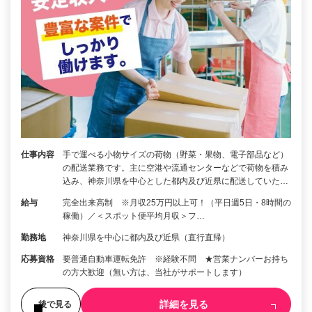
仕事内容
手で運べる小物サイズの荷物（野菜・果物、電子部品など）
の配送業務です。主に空港や流通センターなどで荷物を積み
込み、神奈川県を中心とした都内及び近県に配送していた…
給与
完全出来高制 ※月収25万円以上可！（平日週5日・8時間の
稼働）／＜スポット便平均月収＞フ…
勤務地
神奈川県を中心に都内及び近県（直行直帰）
応募資格
要普通自動車運転免許 ※経験不問 ★営業ナンバーお持ち
の方大歓迎（無い方は、当社がサポートします）
詳細を見る
後で見る