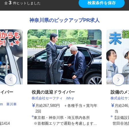
3
検索条件を保存
全
件ヒットしました
神奈川県のピックアップPR求人
ライバー
役員の送迎ドライバー
設備のメ
株式会社セーフティ /sh-y
株式会社サ
am 寒川車
月給267,580円 ＋各種手当＋賞与年
月給246
2回
当
東京都・神奈川県・埼玉県内各所
【設備設
414
※首都圏エリアで通勤を考慮します...
世田谷池