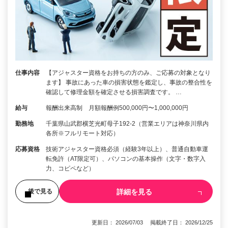
仕事内容
【アジャスター資格をお持ちの方のみ、ご応募の対象となり
ます】 事故にあった車の損害状態を鑑定し、事故の整合性を
確認して修理金額を確定させる損害調査です。 …
給与
報酬出来高制 月額報酬例500,000円〜1,000,000円
勤務地
千葉県山武郡横芝光町母子192-2（営業エリアは神奈川県内
各所※フルリモート対応）
応募資格
技術アジャスター資格必須（経験3年以上）、普通自動車運
転免許（AT限定可）、パソコンの基本操作（文字・数字入
力、コピペなど）
詳細を見る
後で見る
更新日： 2026/07/03 掲載終了日： 2026/12/25