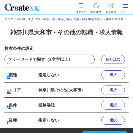
後で見る
閲覧履歴
会員登録
メニュー
クリエイト転職・求人TOP
＞
神奈川県
＞
神奈川県その他
＞
神奈川県大和市
＞
神奈川県大和市・そ
神奈川県大和市・その他の転職・求人情報
検索条件の設定
絞り込む
職種
指定しない
選択
エリア
神奈川県その他(大和市)
選択
条件
業務委託
選択
業種
指定しない
選択