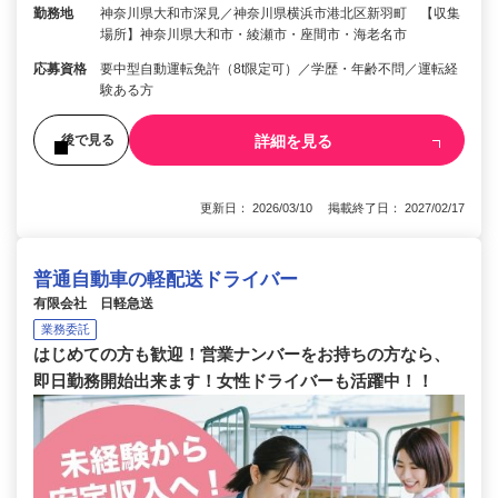
勤務地
神奈川県大和市深見／神奈川県横浜市港北区新羽町 【収集
場所】神奈川県大和市・綾瀬市・座間市・海老名市
応募資格
要中型自動運転免許（8t限定可）／学歴・年齢不問／運転経
験ある方
詳細を見る
後で見る
更新日： 2026/03/10 掲載終了日： 2027/02/17
普通自動車の軽配送ドライバー
有限会社 日軽急送
業務委託
はじめての方も歓迎！営業ナンバーをお持ちの方なら、
即日勤務開始出来ます！女性ドライバーも活躍中！！