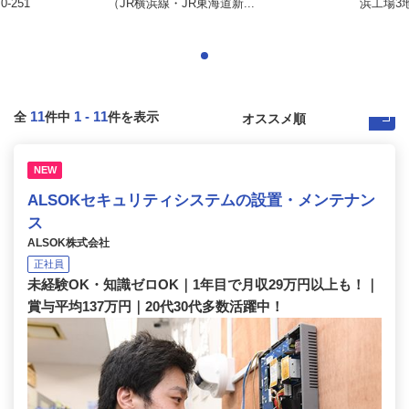
-251
（JR横浜線・JR東海道新...
浜工場3
11
1
-
11
全
件中
件を表示
NEW
ALSOKセキュリティシステムの設置・メンテナン
ス
ALSOK株式会社
正社員
未経験OK・知識ゼロOK｜1年目で月収29万円以上も！｜
賞与平均137万円｜20代30代多数活躍中！