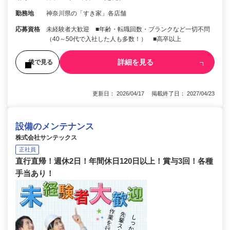
勤務地
神奈川県の「すき家」各店舗
応募資格
未経験者大歓迎 ■年齢・転職回数・ブランクなど一切不問
（40～50代で入社した人も多数！） ■高卒以上
詳細を見る
後で見る
更新日： 2026/04/17 掲載終了日： 2027/04/23
設備のメンテナンス
株式会社サンテックス
正社員
直行直帰！週休2日！年間休日120日以上！賞与3回！各種
手当あり！