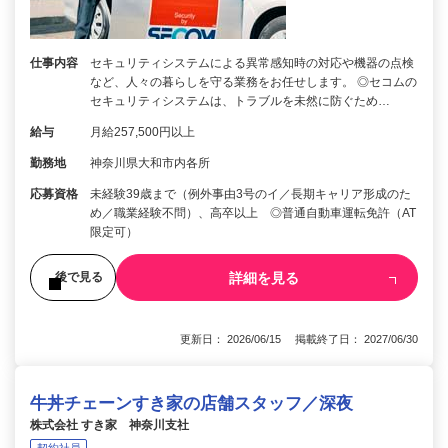
仕事内容
セキュリティシステムによる異常感知時の対応や機器の点検
など、人々の暮らしを守る業務をお任せします。 ◎セコムの
セキュリティシステムは、トラブルを未然に防ぐため…
給与
月給257,500円以上
勤務地
神奈川県大和市内各所
応募資格
未経験39歳まで（例外事由3号のイ／長期キャリア形成のた
め／職業経験不問）、高卒以上 ◎普通自動車運転免許（AT
限定可）
詳細を見る
後で見る
更新日： 2026/06/15 掲載終了日： 2027/06/30
牛丼チェーンすき家の店舗スタッフ／深夜
株式会社 すき家 神奈川支社
契約社員