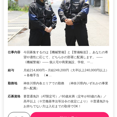
仕事内容
今回募集するのは【機械警備】と【警備輸送】。あなたの希
望や適性に応じて、どちらかの部署に配属します。 ――
《機械警備》―― 個人宅や商業施設、学校、一…
給与
月給214,800円～月給249,200円（大卒以上240,000円以上）
＋各種手当 《★…
勤務地
神奈川県内各エリアでの勤務 （神奈川県内いずれかの事業
所へ配属）
応募資格
要普通免許（AT限定可）／60歳未満（定年が60歳の為）／
高卒以上（※労働基準法等法令の規定により） ※普通免許を
お持ちでない方は入社までの取得でOK！