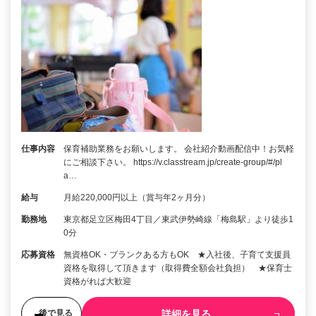
仕事内容
保育補助業務をお願いします。 会社紹介動画配信中！お気軽
にご相談下さい。 https://v.classtream.jp/create-group/#/pl
a…
給与
月給220,000円以上（賞与年2ヶ月分）
勤務地
東京都足立区梅田4丁目／東武伊勢崎線「梅島駅」より徒歩1
0分
応募資格
無資格OK・ブランクある方もOK ★入社後、子育て支援員
資格を取得して頂きます（取得費全額会社負担） ★保育士
資格がれば大歓迎
詳細を見る
後で見る