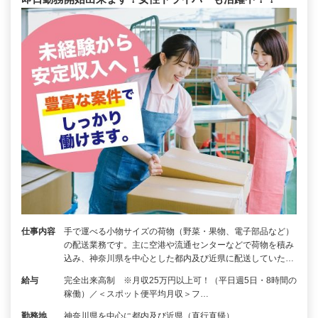
仕事内容
手で運べる小物サイズの荷物（野菜・果物、電子部品など）
の配送業務です。主に空港や流通センターなどで荷物を積み
込み、神奈川県を中心とした都内及び近県に配送していた…
給与
完全出来高制 ※月収25万円以上可！（平日週5日・8時間の
稼働）／＜スポット便平均月収＞フ…
勤務地
神奈川県を中心に都内及び近県（直行直帰）