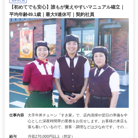
【初めてでも安心】誰もが覚えやすいマニュアル確立｜
平均年齢49.1歳｜最大9連休可｜契約社員
仕事内容
大手牛丼チェーン『すき家』で、店内清掃や翌日の準備を中
心とした深夜時間帯の業務をお任せします。お客様の来店も
落ち着いているので、接客・調理などは少なめです。その…
給与
月収270,000円以上（想定）