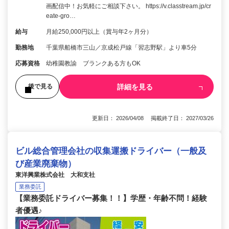
画配信中！お気軽にご相談下さい。 https://v.classtream.jp/cr
eate-gro…
給与
月給250,000円以上（賞与年2ヶ月分）
勤務地
千葉県船橋市三山／京成松戸線「習志野駅」より車5分
応募資格
幼稚園教諭 ブランクある方もOK
詳細を見る
後で見る
更新日： 2026/04/08 掲載終了日： 2027/03/26
ビル総合管理会社の収集運搬ドライバー（一般及
び産業廃棄物）
東洋興業株式会社 大和支社
業務委託
【業務委託ドライバー募集！！】学歴・年齢不問！経験
者優遇♪