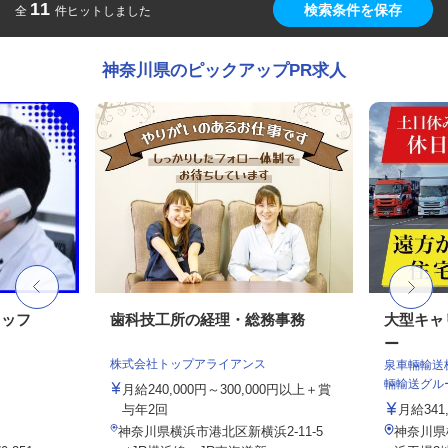
11
検索条件を保存
全
件ヒットしました
神奈川県のピックアップPR求人
タッフ
歯科技工所の経理・総務事務
大型キャ
ー
株式会社トップアライアンス
泉車輛輸送
輛輸送グル
月給240,000円～300,000円以上＋賞
与年2回
月給341,
神奈川県横浜市港北区新横浜2-11-5
神奈川県