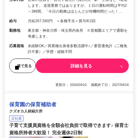
します。 送迎業務ではありますが、１日の運転時間は平均2
～3時間。「今日の勤務はほとんどが待機時間だった！…
給与
月給267,580円 ＋各種手当＋賞与年2回
勤務地
東京都・神奈川県・埼玉県内各所 ※首都圏エリアで通勤を
考慮します。
応募資格
未経験OK／異業種出身者多数活躍中♪／要普通免許（二種免
許不要）／学歴・経験不問
詳細を見る
後で見る
更新日： 2026/04/10 掲載終了日： 2027/04/16
保育園の保育補助者
クズオカ人材紹介所
正社員
子育て支援員資格を全額会社負担で取得できます♪ 保育士
資格所持者大歓迎！ 完全週休2日制