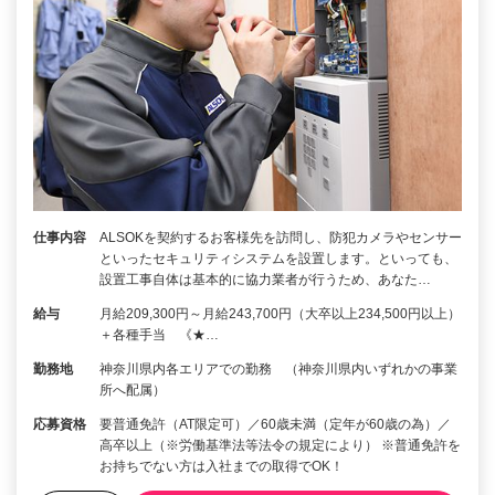
仕事内容
ALSOKを契約するお客様先を訪問し、防犯カメラやセンサー
といったセキュリティシステムを設置します。といっても、
設置工事自体は基本的に協力業者が行うため、あなた…
給与
月給209,300円～月給243,700円（大卒以上234,500円以上）
＋各種手当 《★…
勤務地
神奈川県内各エリアでの勤務 （神奈川県内いずれかの事業
所へ配属）
応募資格
要普通免許（AT限定可）／60歳未満（定年が60歳の為）／
高卒以上（※労働基準法等法令の規定により） ※普通免許を
お持ちでない方は入社までの取得でOK！