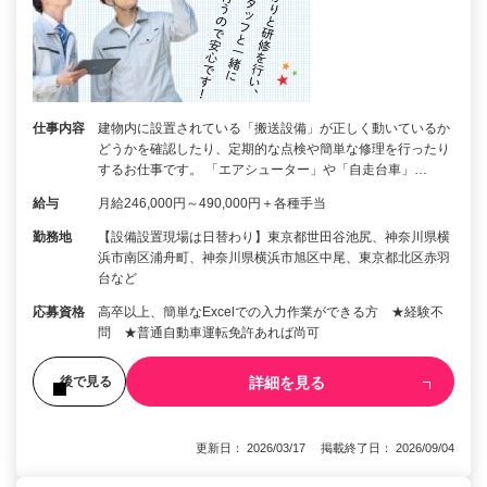
仕事内容
建物内に設置されている「搬送設備」が正しく動いているか
どうかを確認したり、定期的な点検や簡単な修理を行ったり
するお仕事です。 「エアシューター」や「自走台車」…
給与
月給246,000円～490,000円＋各種手当
勤務地
【設備設置現場は日替わり】東京都世田谷池尻、神奈川県横
浜市南区浦舟町、神奈川県横浜市旭区中尾、東京都北区赤羽
台など
応募資格
高卒以上、簡単なExcelでの入力作業ができる方 ★経験不
問 ★普通自動車運転免許あれば尚可
詳細を見る
後で見る
更新日： 2026/03/17 掲載終了日： 2026/09/04