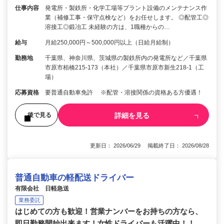
仕事内容
発電所・製鉄所・化学工場等プラント設備のメンテナンス作
業（補修工事・保守点検など）をお任せします。 ◎配管工◎
溶接工◎鍛冶工 未経験の方は、1職種からの…
給与
月給250,000円～500,000円以上（日給月給制）
勤務地
千葉県、神奈川県、茨城県の製鉄所内の発電所など／千葉県
市原市栢橋215-173（本社）／千葉県市原市新生218-1（工
場）
応募資格
要普通自動車免許 ※配管・溶接関係の資格ある方優遇！
詳細を見る
後で見る
更新日： 2026/06/29 掲載終了日： 2026/08/28
普通自動車の軽配送ドライバー
有限会社 日軽急送
業務委託
はじめての方も歓迎！営業ナンバーをお持ちの方なら、
即日勤務開始出来ます！女性ドライバーも活躍中！！