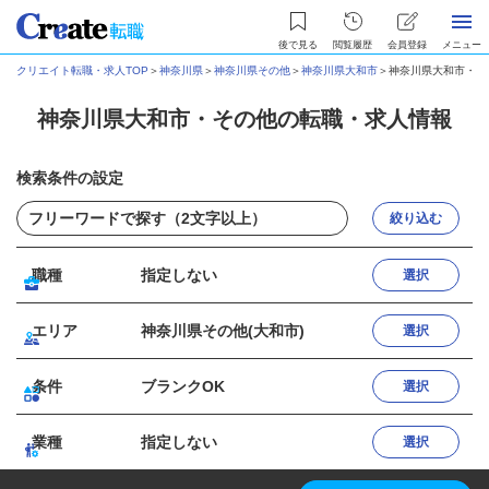
後で見る
閲覧履歴
会員登録
メニュー
クリエイト転職・求人TOP
＞
神奈川県
＞
神奈川県その他
＞
神奈川県大和市
＞
神奈川県大和市・そ
神奈川県大和市・その他の転職・求人情報
検索条件の設定
絞り込む
職種
指定しない
選択
エリア
神奈川県その他(大和市)
選択
条件
ブランクOK
選択
業種
指定しない
選択