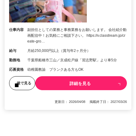
仕事内容
副担任としての業務と事務業務をお願いします。 会社紹介動
画配信中！お気軽にご相談下さい。 https://v.classtream.jp/cr
eate-gro…
給与
月給250,000円以上（賞与年2ヶ月分）
勤務地
千葉県船橋市三山／京成松戸線「習志野駅」より車5分
応募資格
幼稚園教諭 ブランクある方もOK
詳細を見る
後で見る
更新日： 2026/04/08 掲載終了日： 2027/03/26
1