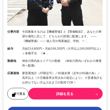
仕事内容
今回募集するのは【機械警備】と【警備輸送】。あなたの希
望や適性に応じて、どちらかの部署に配属します。 ――
《機械警備》―― 個人宅や商業施設、学校、一…
給与
月給214,800円～月給249,200円（大卒以上240,000円以上）
＋各種手当 《★…
勤務地
神奈川県内各エリアでの勤務 （神奈川県内いずれかの事業
所へ配属）
応募資格
要普通免許（AT限定可）／60歳未満（定年が60歳の為）／
高卒以上（※労働基準法等法令の規定により） ※普通免許を
お持ちでない方は入社までの取得でOK！
詳細を見る
後で見る