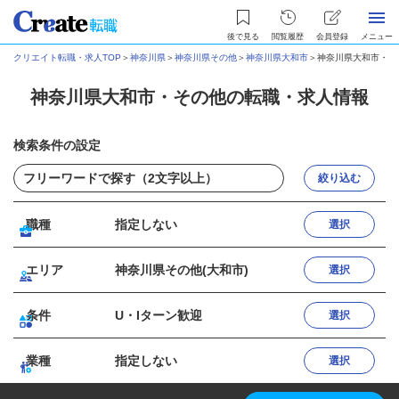
後で見る
閲覧履歴
会員登録
メニュー
クリエイト転職・求人TOP
＞
神奈川県
＞
神奈川県その他
＞
神奈川県大和市
＞
神奈川県大和市・そ
神奈川県大和市・その他の転職・求人情報
検索条件の設定
絞り込む
職種
指定しない
選択
エリア
神奈川県その他(大和市)
選択
条件
U・Iターン歓迎
選択
業種
指定しない
選択