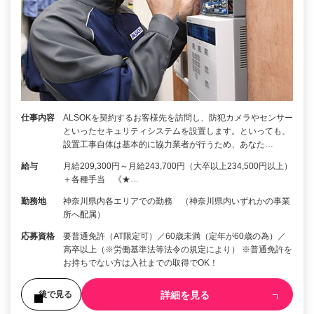
仕事内容
ALSOKを契約するお客様先を訪問し、防犯カメラやセンサー
といったセキュリティシステムを設置します。といっても、
設置工事自体は基本的に協力業者が行うため、あなた…
給与
月給209,300円～月給243,700円（大卒以上234,500円以上）
＋各種手当 《★…
勤務地
神奈川県内各エリアでの勤務 （神奈川県内いずれかの事業
所へ配属）
応募資格
要普通免許（AT限定可）／60歳未満（定年が60歳の為）／
高卒以上（※労働基準法等法令の規定により） ※普通免許を
お持ちでない方は入社までの取得でOK！
詳細を見る
後で見る