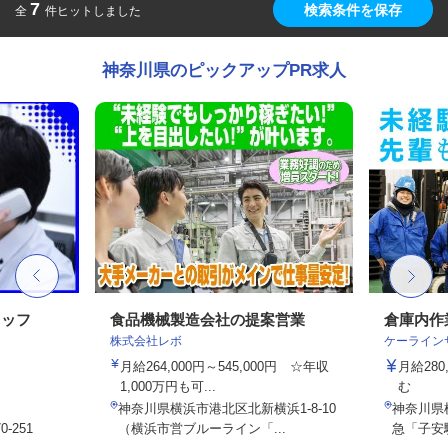
7
検索条件を保存
全
件ヒットしました
神奈川県のピックアップPR求人
タッフ
食品機械製造会社の提案営業
倉庫内作
株式会社レボ
ケーライン
月給264,000円～545,000円 ☆年収
月給28
1,000万円も可...
む
神奈川県横浜市港北区北新横浜1-8-10
神奈川県
-251
（横浜市営ブルーライン「...
急「子安