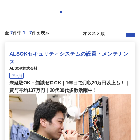
7
1
-
7
全
件中
件を表示
ALSOKセキュリティシステムの設置・メンテナン
ス
ALSOK株式会社
正社員
未経験OK・知識ゼロOK｜1年目で月収29万円以上も！｜
賞与平均137万円｜20代30代多数活躍中！