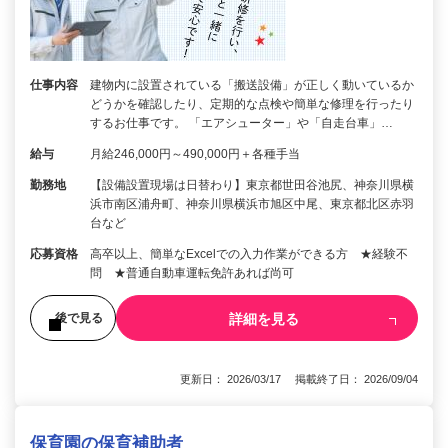
仕事内容
建物内に設置されている「搬送設備」が正しく動いているか
どうかを確認したり、定期的な点検や簡単な修理を行ったり
するお仕事です。 「エアシューター」や「自走台車」…
給与
月給246,000円～490,000円＋各種手当
勤務地
【設備設置現場は日替わり】東京都世田谷池尻、神奈川県横
浜市南区浦舟町、神奈川県横浜市旭区中尾、東京都北区赤羽
台など
応募資格
高卒以上、簡単なExcelでの入力作業ができる方 ★経験不
問 ★普通自動車運転免許あれば尚可
詳細を見る
後で見る
更新日： 2026/03/17 掲載終了日： 2026/09/04
保育園の保育補助者