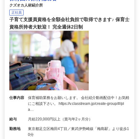
クズオカ人材紹介所
正社員
子育て支援員資格を全額会社負担で取得できます♪ 保育士
資格所持者大歓迎！ 完全週休2日制
仕事内容
保育補助業務をお願いします。 会社紹介動画配信中！お気軽
にご相談下さい。 https://v.classtream.jp/create-group/#/pl
a…
給与
月給220,000円以上（賞与年2ヶ月分）
勤務地
東京都足立区梅田4丁目／東武伊勢崎線「梅島駅」より徒歩1
0分