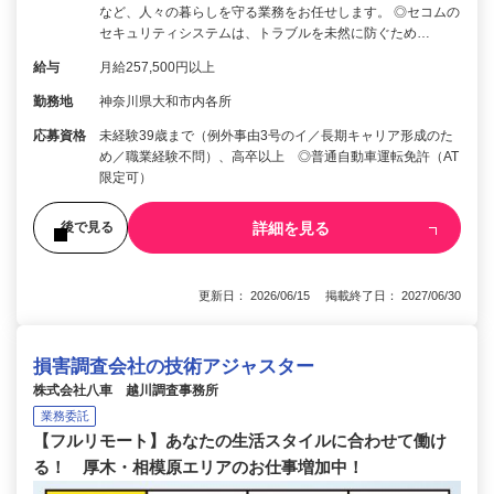
など、人々の暮らしを守る業務をお任せします。 ◎セコムの
セキュリティシステムは、トラブルを未然に防ぐため…
給与
月給257,500円以上
勤務地
神奈川県大和市内各所
応募資格
未経験39歳まで（例外事由3号のイ／長期キャリア形成のた
め／職業経験不問）、高卒以上 ◎普通自動車運転免許（AT
限定可）
詳細を見る
後で見る
更新日： 2026/06/15 掲載終了日： 2027/06/30
損害調査会社の技術アジャスター
株式会社八車 越川調査事務所
業務委託
【フルリモート】あなたの生活スタイルに合わせて働け
る！ 厚木・相模原エリアのお仕事増加中！