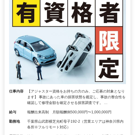
仕事内容
【アジャスター資格をお持ちの方のみ、ご応募の対象となり
ます】 事故にあった車の損害状態を鑑定し、事故の整合性を
確認して修理金額を確定させる損害調査です。 …
給与
報酬出来高制 月額報酬例500,000円〜1,000,000円
勤務地
千葉県山武郡横芝光町母子192-2（営業エリアは神奈川県内
各所※フルリモート対応）