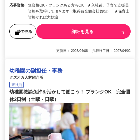
応募資格
無資格OK・ブランクある方もOK ★入社後、子育て支援員
資格を取得して頂きます（取得費全額会社負担） ★保育士
資格がれば大歓迎
詳細を見る
後で見る
更新日： 2026/04/08 掲載終了日： 2027/04/02
幼稚園の副担任・事務
クズオカ人材紹介所
正社員
幼稚園教諭免許を活かして働こう！ ブランクOK 完全週
休2日制（土曜・日曜）