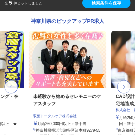
5
検索条件を保存
全
件ヒットしました
神奈川県のピックアップPR求人
キング・在
未経験から始めるセレモニーのケ
CAD設
アスタッフ
宅地造成／
株式会社 
双葉トータルケア株式会社
月給250
00円以上 ★
月給260,000円以上＋諸手当
回＋諸手
神奈川県横浜市瀬谷区卸本町9279-55
東京都町