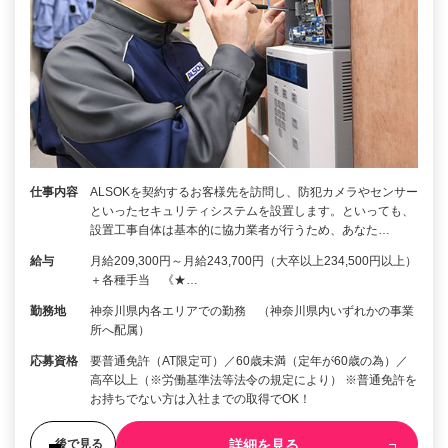
仕事内容
ALSOKを契約するお客様先を訪問し、防犯カメラやセンサー
といったセキュリティシステムを設置します。といっても、
設置工事自体は基本的に協力業者が行うため、あなた…
給与
月給209,300円～月給243,700円（大卒以上234,500円以上）
＋各種手当 《★…
勤務地
神奈川県内各エリアでの勤務 （神奈川県内いずれかの事業
所へ配属）
応募資格
要普通免許（AT限定可）／60歳未満（定年が60歳の為）／
高卒以上（※労働基準法等法令の規定により） ※普通免許を
お持ちでない方は入社までの取得でOK！
詳細を見る
後で見る