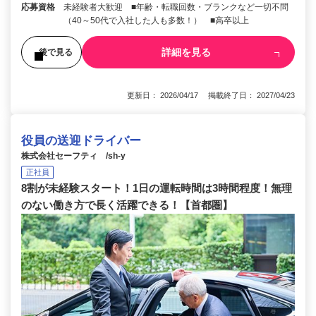
応募資格
未経験者大歓迎 ■年齢・転職回数・ブランクなど一切不問
（40～50代で入社した人も多数！） ■高卒以上
詳細を見る
後で見る
更新日： 2026/04/17 掲載終了日： 2027/04/23
役員の送迎ドライバー
株式会社セーフティ /sh-y
正社員
8割が未経験スタート！1日の運転時間は3時間程度！無理
のない働き方で長く活躍できる！【首都圏】