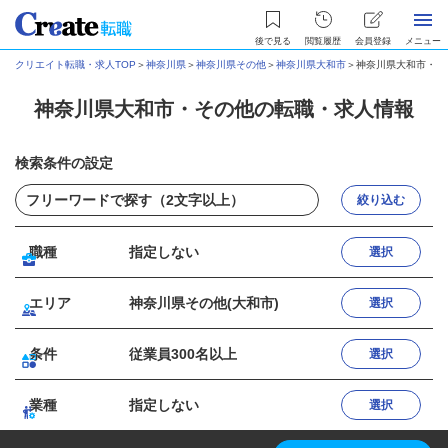
後で見る
閲覧履歴
会員登録
メニュー
クリエイト転職・求人TOP
＞
神奈川県
＞
神奈川県その他
＞
神奈川県大和市
＞
神奈川県大和市・そ
神奈川県大和市・その他の転職・求人情報
検索条件の設定
絞り込む
職種
指定しない
選択
エリア
神奈川県その他(大和市)
選択
条件
従業員300名以上
選択
業種
指定しない
選択