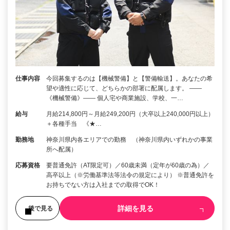
仕事内容
今回募集するのは【機械警備】と【警備輸送】。あなたの希
望や適性に応じて、どちらかの部署に配属します。 ――
《機械警備》―― 個人宅や商業施設、学校、一…
給与
月給214,800円～月給249,200円（大卒以上240,000円以上）
＋各種手当 《★…
勤務地
神奈川県内各エリアでの勤務 （神奈川県内いずれかの事業
所へ配属）
応募資格
要普通免許（AT限定可）／60歳未満（定年が60歳の為）／
高卒以上（※労働基準法等法令の規定により） ※普通免許を
お持ちでない方は入社までの取得でOK！
詳細を見る
後で見る