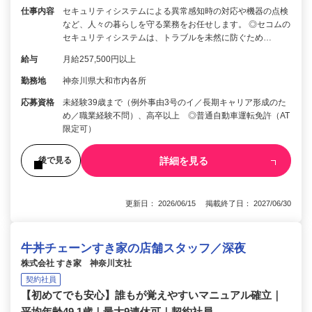
仕事内容
セキュリティシステムによる異常感知時の対応や機器の点検
など、人々の暮らしを守る業務をお任せします。 ◎セコムの
セキュリティシステムは、トラブルを未然に防ぐため…
給与
月給257,500円以上
勤務地
神奈川県大和市内各所
応募資格
未経験39歳まで（例外事由3号のイ／長期キャリア形成のた
め／職業経験不問）、高卒以上 ◎普通自動車運転免許（AT
限定可）
詳細を見る
後で見る
更新日： 2026/06/15 掲載終了日： 2027/06/30
牛丼チェーンすき家の店舗スタッフ／深夜
株式会社 すき家 神奈川支社
契約社員
【初めてでも安心】誰もが覚えやすいマニュアル確立｜
平均年齢49.1歳｜最大9連休可｜契約社員