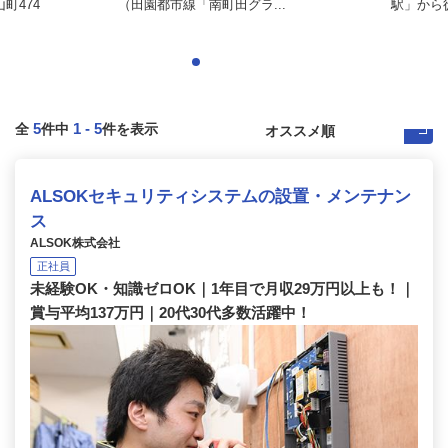
町474
（田園都市線「南町田グラ...
駅」から徒
5
1
-
5
全
件中
件を表示
ALSOKセキュリティシステムの設置・メンテナン
ス
ALSOK株式会社
正社員
未経験OK・知識ゼロOK｜1年目で月収29万円以上も！｜
賞与平均137万円｜20代30代多数活躍中！