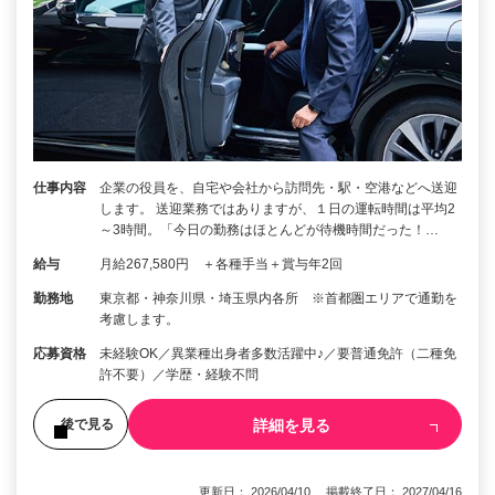
仕事内容
企業の役員を、自宅や会社から訪問先・駅・空港などへ送迎
します。 送迎業務ではありますが、１日の運転時間は平均2
～3時間。「今日の勤務はほとんどが待機時間だった！…
給与
月給267,580円 ＋各種手当＋賞与年2回
勤務地
東京都・神奈川県・埼玉県内各所 ※首都圏エリアで通勤を
考慮します。
応募資格
未経験OK／異業種出身者多数活躍中♪／要普通免許（二種免
許不要）／学歴・経験不問
詳細を見る
後で見る
更新日： 2026/04/10 掲載終了日： 2027/04/16