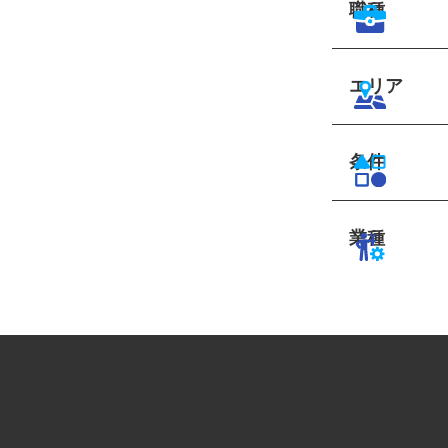
職種
エリア
条件
業種