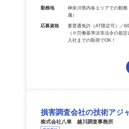
給与
月給214,800円～月給249,
当 《★…
勤務地
神奈川県内各エリアでの勤
属）
応募資格
要普通免許（AT限定可）／
（※労働基準法等法令の規定
入社までの取得でOK！
損害調査会社の技術アジ