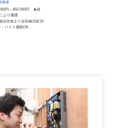
株式会社 輪設計
池田興運
月給250,000円～850,000円＋賞与
0,000円～450,000円 ★経
年2回＋諸手当
力により優遇
東京都町田市森野（小田急線「町田
県横浜市保土ケ谷区峰沢町25
駅」から徒歩6分）、神奈川県海
 ●車・バイク通勤OK...
老...