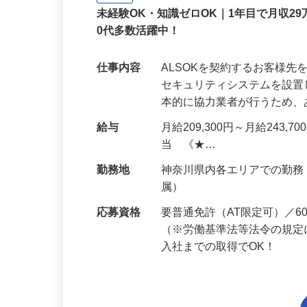
正社員
未経験OK・知識ゼロOK｜1年目で月収29
0代多数活躍中！
仕事内容
ALSOKを契約するお客様
セキュリティシステムを設
本的に協力業者が行うため
給与
月給209,300円～月給243,
当 《★…
勤務地
神奈川県内各エリアでの勤
属）
応募資格
要普通免許（AT限定可）／
（※労働基準法等法令の規定
入社までの取得でOK！