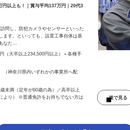
万円以上も！｜賞与平均137万円｜20代3
先を訪問し、防犯カメラやセンサーといった
置します。といっても、設置工事自体は基
、あなた…
700円（大卒以上234,500円以上）＋各種手
務 （神奈川県内いずれかの事業所へ配
60歳未満（定年が60歳の為）／高卒以上
により） ※普通免許をお持ちでない方は
後で見