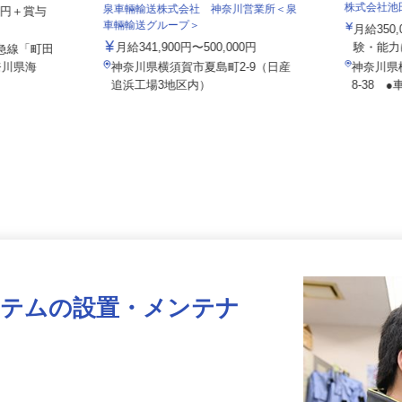
株式会社
泉車輛輸送株式会社 神奈川営業所＜泉
000円＋賞与
車輛輸送グループ＞
月給35
月給341,900円〜500,000円
験・能
田急線「町田
奈川県海
神奈川県横須賀市夏島町2-9（日産
神奈川
追浜工場3地区内）
8-38
ステムの設置・メンテナ