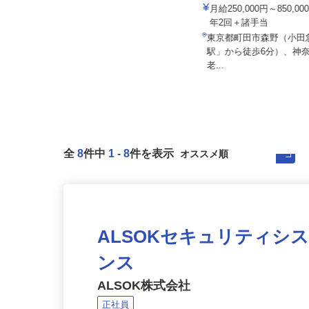
株式会社 輪設計
株式会社池田興運
月給250,000円～850,
月給350,000円～450,000円 ★経
年2回＋諸手当
験・能力により優遇
東京都町田市森野（小
神奈川県横浜市保土ケ谷区峰沢町25
駅」から徒歩6分）、神
8-38 ●車・バイク通勤OK...
老...
全
8
件中
1
-
8
件を表示
ALSOKセキュリティシ
ンス
ALSOK株式会社