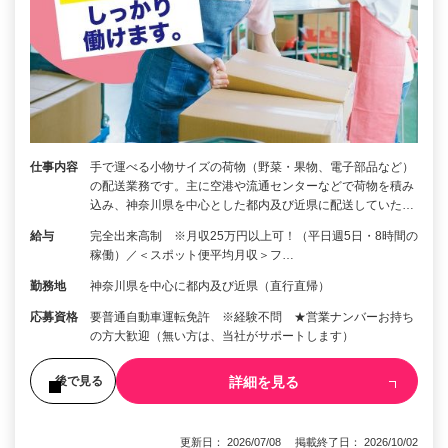
仕事内容
手で運べる小物サイズの荷物（野菜・果物、電子部品など）
の配送業務です。主に空港や流通センターなどで荷物を積み
込み、神奈川県を中心とした都内及び近県に配送していた…
給与
完全出来高制 ※月収25万円以上可！（平日週5日・8時間の
稼働）／＜スポット便平均月収＞フ…
勤務地
神奈川県を中心に都内及び近県（直行直帰）
応募資格
要普通自動車運転免許 ※経験不問 ★営業ナンバーお持ち
の方大歓迎（無い方は、当社がサポートします）
詳細を見る
後で見る
更新日： 2026/07/08 掲載終了日： 2026/10/02