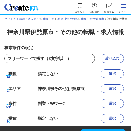
後で見る
閲覧履歴
会員登録
メニュー
クリエイト転職・求人TOP
＞
神奈川県
＞
神奈川県その他
＞
神奈川県伊勢原市
＞
神奈川県伊勢原市
神奈川県伊勢原市・その他の転職・求人情報
検索条件の設定
絞り込む
職種
指定しない
選択
エリア
神奈川県その他(伊勢原市)
選択
条件
副業・Wワーク
選択
業種
指定しない
選択