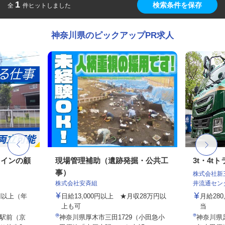
1
検索条件を保存
全
件ヒットしました
神奈川県のピックアップPR求人
メインの顧
現場管理補助（遺跡発掘・公共工
3t・4
事）
株式会社新
株式会社安斉組
井流通セン
0円以上（年
日給13,000円以上 ★月収28万円以
月給280
上も可
当
駅前（京
神奈川県厚木市三田1729（小田急小
神奈川県