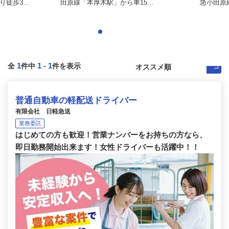
徒歩3...
田原線「本厚木駅」から車15...
急小田原
1
1
-
1
全
件中
件を表示
普通自動車の軽配送ドライバー
有限会社 日軽急送
業務委託
はじめての方も歓迎！営業ナンバーをお持ちの方なら、
即日勤務開始出来ます！女性ドライバーも活躍中！！