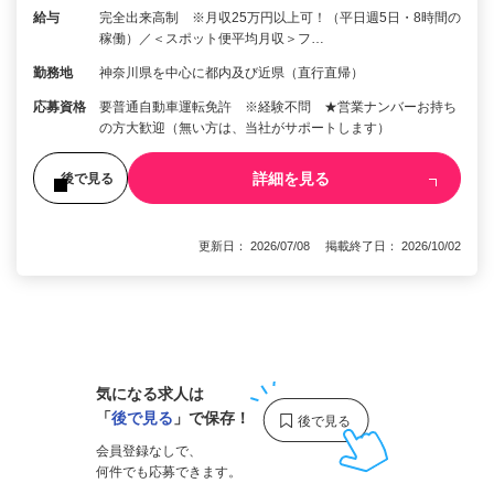
給与
完全出来高制 ※月収25万円以上可！（平日週5日・8時間の
稼働）／＜スポット便平均月収＞フ…
勤務地
神奈川県を中心に都内及び近県（直行直帰）
応募資格
要普通自動車運転免許 ※経験不問 ★営業ナンバーお持ち
の方大歓迎（無い方は、当社がサポートします）
詳細を見る
後で見る
更新日： 2026/07/08 掲載終了日： 2026/10/02
1
気になる求人は
「
後で見る
」で保存！
会員登録なしで、
何件でも応募できます。