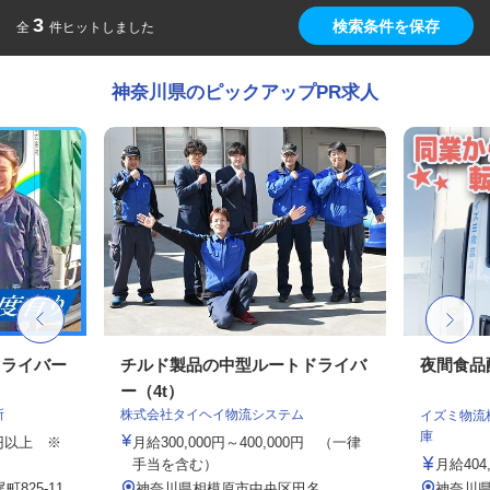
3
検索条件を保存
全
件ヒットしました
神奈川県のピックアップPR求人
ドライバー
チルド製品の中型ルートドライバ
夜間食品
ー（4t）
所
株式会社タイヘイ物流システム
イズミ物流
庫
00円以上 ※
月給300,000円～400,000円 （一律
手当を含む）
月給404
825-11
神奈川県相模原市中央区田名
神奈川県