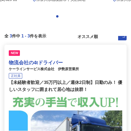
3
1
-
3
全
件中
件を表示
NEW
物流会社の4tドライバー
ケーラインサービス株式会社 伊勢原営業所
正社員
【未経験者歓迎／35万円以上／週休2日制】日勤のみ！ 優
しいスタッフに囲まれて居心地は抜群！