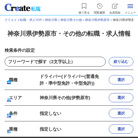
後で見る
閲覧履歴
会員登録
メニュー
クリエイト転職・求人TOP
＞
神奈川県
＞
神奈川県その他
＞
神奈川県伊勢原市
＞
神奈川県伊勢原市
神奈川県伊勢原市・その他の転職・求人情報
検索条件の設定
絞り込む
ドライバー(ドライバー(普通免
職種
選択
許・準中型免許・中型免許))
エリア
神奈川県その他(伊勢原市)
選択
条件
指定しない
選択
業種
指定しない
選択