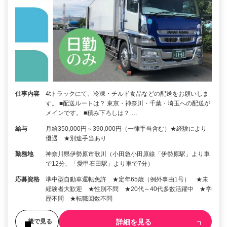
仕事内容
4tトラックにて、冷凍・チルド食品などの配送をお願いしま
す。 ■配送ルートは？ 東京・神奈川・千葉・埼玉への配送が
メインです。 ■積み下ろしは？ …
給与
月給350,000円～390,000円（一律手当含む）★経験により
優遇 ★別途手当あり
勤務地
神奈川県伊勢原市歌川（小田急小田原線「伊勢原駅」より車
で12分、「愛甲石田駅」より車で7分）
応募資格
準中型自動車運転免許 ★定年65歳（例外事由1号） ★未
経験者大歓迎 ★性別不問 ★20代～40代多数活躍中 ★学
歴不問 ★転職回数不問
詳細を見る
後で見る