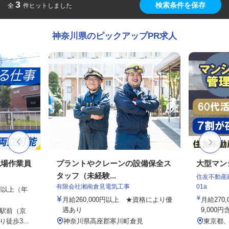
3
検索条件を保存
全
件ヒットしました
神奈川県のピックアップPR求人
現場作業員
プラントやクレーンの設備保全ス
大型マン
タッフ（未経験...
住友不動産建
有限会社湘南倉見電気工事
01a
0円以上（年
月給260,000円以上 ★資格により優
月給270
遇あり
9,000円
駅前（京
徒歩3...
神奈川県高座郡寒川町倉見
東京都