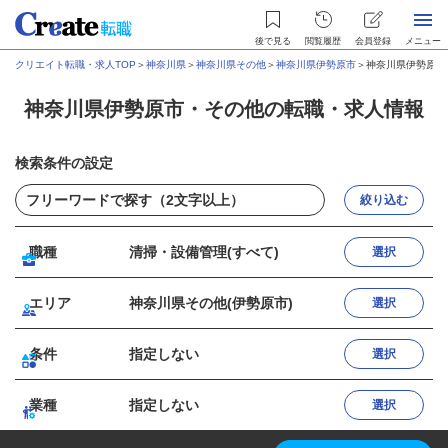
後で見る
閲覧履歴
会員登録
メニュー
クリエイト転職・求人TOP
＞
神奈川県
＞
神奈川県その他
＞
神奈川県伊勢原市
＞
神奈川県伊勢原市
神奈川県伊勢原市・その他の転職・求人情報
検索条件の設定
絞り込む
職種
清掃・設備管理(すべて)
選択
エリア
神奈川県その他(伊勢原市)
選択
条件
指定しない
選択
業種
指定しない
選択