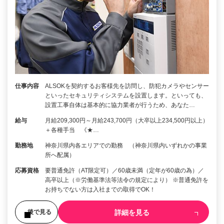
仕事内容
ALSOKを契約するお客様先を訪問し、防犯カメラやセンサー
といったセキュリティシステムを設置します。といっても、
設置工事自体は基本的に協力業者が行うため、あなた…
給与
月給209,300円～月給243,700円（大卒以上234,500円以上）
＋各種手当 《★…
勤務地
神奈川県内各エリアでの勤務 （神奈川県内いずれかの事業
所へ配属）
応募資格
要普通免許（AT限定可）／60歳未満（定年が60歳の為）／
高卒以上（※労働基準法等法令の規定により） ※普通免許を
お持ちでない方は入社までの取得でOK！
詳細を見る
後で見る