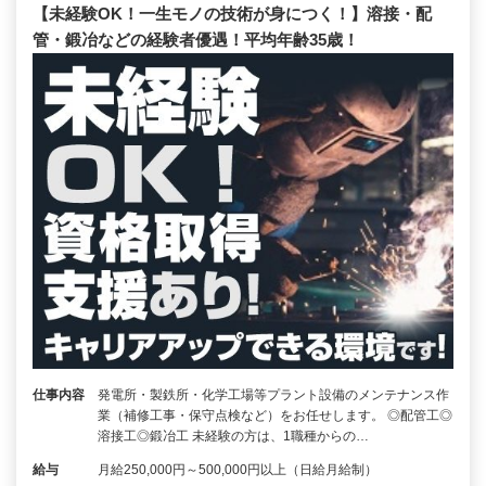
【未経験OK！一生モノの技術が身につく！】溶接・配
管・鍛冶などの経験者優遇！平均年齢35歳！
仕事内容
発電所・製鉄所・化学工場等プラント設備のメンテナンス作
業（補修工事・保守点検など）をお任せします。 ◎配管工◎
溶接工◎鍛冶工 未経験の方は、1職種からの…
給与
月給250,000円～500,000円以上（日給月給制）