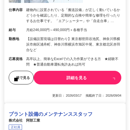
仕事内容
建物内に設置されている「搬送設備」が正しく動いているか
どうかを確認したり、定期的な点検や簡単な修理を行ったり
するお仕事です。 「エアシューター」や「自走台車」…
給与
月給246,000円～490,000円＋各種手当
勤務地
【設備設置現場は日替わり】東京都世田谷池尻、神奈川県横
浜市南区浦舟町、神奈川県横浜市旭区中尾、東京都北区赤羽
台など
応募資格
高卒以上、簡単なExcelでの入力作業ができる方 ★経験不
問 ★普通自動車運転免許あれば尚可
詳細を見る
後で見る
更新日： 2026/03/17 掲載終了日： 2026/09/04
プラント設備のメンテナンススタッフ
株式会社 阿部工業
正社員