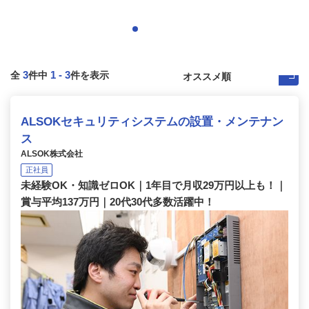
3
1
-
3
全
件中
件を表示
ALSOKセキュリティシステムの設置・メンテナン
ス
ALSOK株式会社
正社員
未経験OK・知識ゼロOK｜1年目で月収29万円以上も！｜
賞与平均137万円｜20代30代多数活躍中！