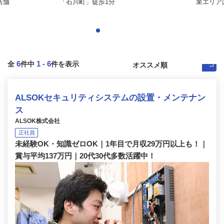
店舗
「石川町」徒歩1分
業エリア
6
1
-
6
全
件中
件を表示
ALSOKセキュリティシステムの設置・メンテナン
ス
ALSOK株式会社
正社員
未経験OK・知識ゼロOK｜1年目で月収29万円以上も！｜
賞与平均137万円｜20代30代多数活躍中！