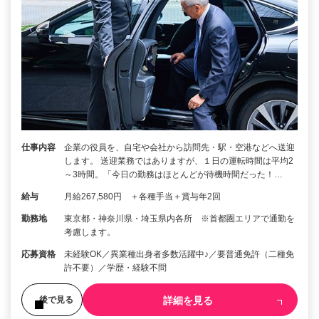
仕事内容
企業の役員を、自宅や会社から訪問先・駅・空港などへ送迎
します。 送迎業務ではありますが、１日の運転時間は平均2
～3時間。「今日の勤務はほとんどが待機時間だった！…
給与
月給267,580円 ＋各種手当＋賞与年2回
勤務地
東京都・神奈川県・埼玉県内各所 ※首都圏エリアで通勤を
考慮します。
応募資格
未経験OK／異業種出身者多数活躍中♪／要普通免許（二種免
許不要）／学歴・経験不問
詳細を見る
後で見る