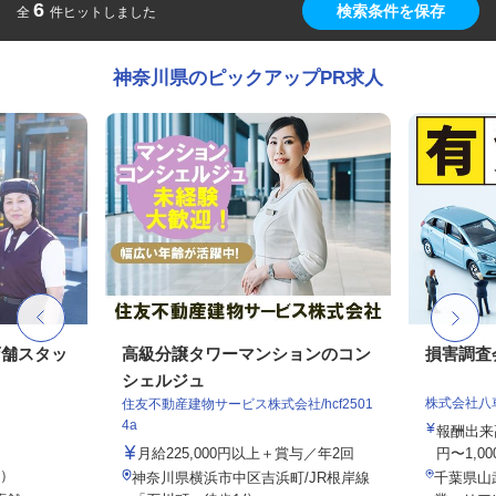
6
検索条件を保存
全
件ヒットしました
神奈川県のピックアップPR求人
店舗スタッ
高級分譲タワーマンションのコン
損害調査
シェルジュ
株式会社八
住友不動産建物サービス株式会社/hcf2501
4a
報酬出来高
月給225,000円以上＋賞与／年2回
円〜1,00
定）
神奈川県横浜市中区吉浜町/JR根岸線
千葉県山