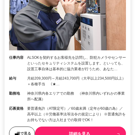
仕事内容
ALSOKを契約するお客様先を訪問し、防犯カメラやセンサー
といったセキュリティシステムを設置します。といっても、
設置工事自体は基本的に協力業者が行うため、あなた…
給与
月給209,300円～月給243,700円（大卒以上234,500円以上）
＋各種手当 《★…
勤務地
神奈川県内各エリアでの勤務 （神奈川県内いずれかの事業
所へ配属）
応募資格
要普通免許（AT限定可）／60歳未満（定年が60歳の為）／
高卒以上（※労働基準法等法令の規定により） ※普通免許を
お持ちでない方は入社までの取得でOK！
詳細を見る
後で見る