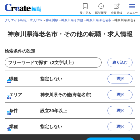
後で見る
閲覧履歴
会員登録
メニュー
クリエイト転職・求人TOP
＞
神奈川県
＞
神奈川県その他
＞
神奈川県海老名市
＞
神奈川県海老名市
神奈川県海老名市・その他の転職・求人情報
検索条件の設定
絞り込む
職種
指定しない
選択
エリア
神奈川県その他(海老名市)
選択
条件
設立30年以上
選択
業種
指定しない
選択