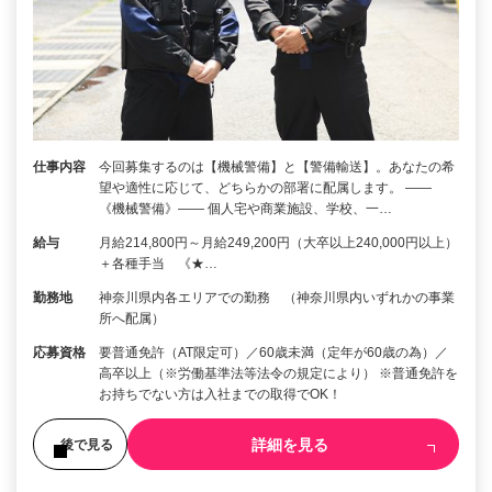
仕事内容
今回募集するのは【機械警備】と【警備輸送】。あなたの希
望や適性に応じて、どちらかの部署に配属します。 ――
《機械警備》―― 個人宅や商業施設、学校、一…
給与
月給214,800円～月給249,200円（大卒以上240,000円以上）
＋各種手当 《★…
勤務地
神奈川県内各エリアでの勤務 （神奈川県内いずれかの事業
所へ配属）
応募資格
要普通免許（AT限定可）／60歳未満（定年が60歳の為）／
高卒以上（※労働基準法等法令の規定により） ※普通免許を
お持ちでない方は入社までの取得でOK！
詳細を見る
後で見る