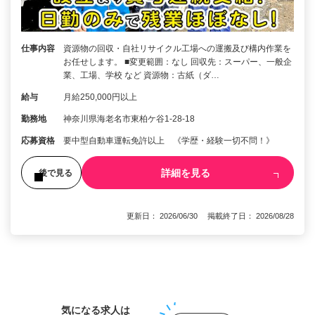
仕事内容
資源物の回収・自社リサイクル工場への運搬及び構内作業を
お任せします。 ■変更範囲：なし 回収先：スーパー、一般企
業、工場、学校 など 資源物：古紙（ダ…
給与
月給250,000円以上
勤務地
神奈川県海老名市東柏ケ谷1-28-18
応募資格
要中型自動車運転免許以上 《学歴・経験一切不問！》
詳細を見る
後で見る
更新日： 2026/06/30 掲載終了日： 2026/08/28
1
気になる求人は