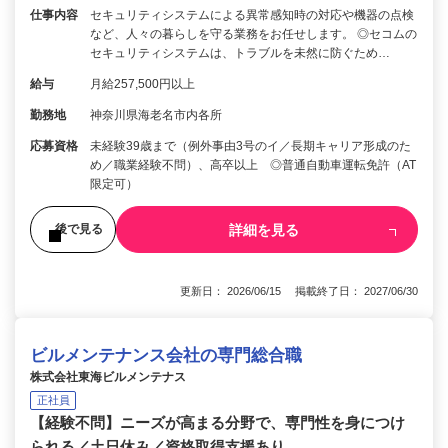
仕事内容
セキュリティシステムによる異常感知時の対応や機器の点検
など、人々の暮らしを守る業務をお任せします。 ◎セコムの
セキュリティシステムは、トラブルを未然に防ぐため…
給与
月給257,500円以上
勤務地
神奈川県海老名市内各所
応募資格
未経験39歳まで（例外事由3号のイ／長期キャリア形成のた
め／職業経験不問）、高卒以上 ◎普通自動車運転免許（AT
限定可）
詳細を見る
後で見る
更新日： 2026/06/15 掲載終了日： 2027/06/30
ビルメンテナンス会社の専門総合職
株式会社東海ビルメンテナス
正社員
【経験不問】ニーズが高まる分野で、専門性を身につけ
られる／土日休み／資格取得支援あり