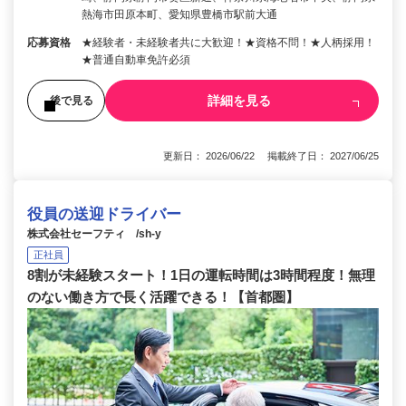
熱海市田原本町、愛知県豊橋市駅前大通
応募資格
★経験者・未経験者共に大歓迎！★資格不問！★人柄採用！
★普通自動車免許必須
詳細を見る
後で見る
更新日： 2026/06/22 掲載終了日： 2027/06/25
役員の送迎ドライバー
株式会社セーフティ /sh-y
正社員
8割が未経験スタート！1日の運転時間は3時間程度！無理
のない働き方で長く活躍できる！【首都圏】