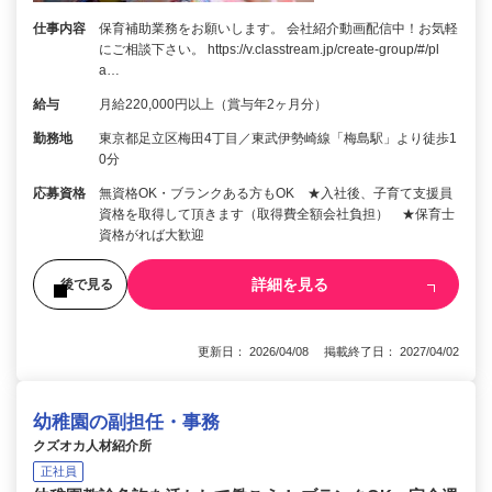
仕事内容
保育補助業務をお願いします。 会社紹介動画配信中！お気軽
にご相談下さい。 https://v.classtream.jp/create-group/#/pl
a…
給与
月給220,000円以上（賞与年2ヶ月分）
勤務地
東京都足立区梅田4丁目／東武伊勢崎線「梅島駅」より徒歩1
0分
応募資格
無資格OK・ブランクある方もOK ★入社後、子育て支援員
資格を取得して頂きます（取得費全額会社負担） ★保育士
資格がれば大歓迎
詳細を見る
後で見る
更新日： 2026/04/08 掲載終了日： 2027/04/02
幼稚園の副担任・事務
クズオカ人材紹介所
正社員