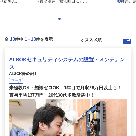
徒歩3...
（東名⾼速「横浜町⽥IC」...
神奈川県
13
1
-
13
全
件中
件を表示
ALSOKセキュリティシステムの設置・メンテナン
ス
ALSOK株式会社
正社員
未経験OK・知識ゼロOK｜1年目で月収29万円以上も！｜
賞与平均137万円｜20代30代多数活躍中！