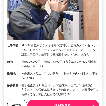
仕事内容
ALSOKを契約するお客様先を訪問し、防犯カメラやセンサー
といったセキュリティシステムを設置します。といっても、
設置工事自体は基本的に協力業者が行うため、あなた…
給与
月給209,300円～月給243,700円（大卒以上234,500円以上）
＋各種手当 《★…
勤務地
神奈川県内各エリアでの勤務 （神奈川県内いずれかの事業
所へ配属）
応募資格
要普通免許（AT限定可）／60歳未満（定年が60歳の為）／
高卒以上（※労働基準法等法令の規定により） ※普通免許を
お持ちでない方は入社までの取得でOK！
詳細を見る
後で見る