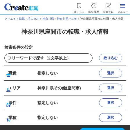
後で見る
閲覧履歴
会員登録
メニュー
クリエイト転職・求人TOP
＞
神奈川県
＞
神奈川県その他
＞
神奈川県座間市の転職・求人情報
神奈川県座間市の転職・求人情報
検索条件の設定
絞り込む
職種
指定しない
選択
エリア
神奈川県その他(座間市)
選択
条件
指定しない
選択
業種
指定しない
選択