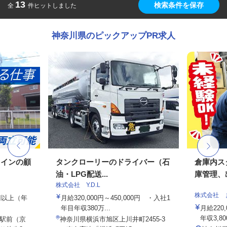
13
検索条件を保存
全
件ヒットしました
神奈川県のピックアップPR求人
メインの顧
タンクローリーのドライバー（⽯
倉庫内ス
油・LPG配送...
庫管理、出
株式会社 Y.D.L
株式会社 
0円以上（年
月給320,000円～450,000円 ・⼊社1
年目年収380万...
月給220
年収3,800
駅前（京
神奈川県横浜市旭区上川井町2455-3