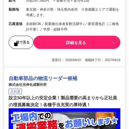
給与
月給267,580円 ＋各種手当＋賞与年2回
勤務地
東京都・神奈川県・埼玉県内各所 ※首都圏エリアで通勤を
考慮します。
応募資格
未経験OK／異業種出身者多数活躍中♪／要普通免許（二種免
許不要）／学歴・経験不問
詳細を見る
後で見る
更新日： 2026/04/10 掲載終了日： 2027/04/16
自動車部品の物流リーダー候補
株式会社光伸化成製作所
正社員
設立50年以上の安定企業！製品需要の高まりから正社員
の増員募集決定！各種手当充実の厚待遇！