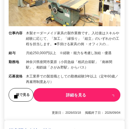
仕事内容
木製オーダーメイド家具の製作業務です。入社後はスキルや
経験に応じて、「加工」「縁張り」「組立」のいずれかの工
程を担当します。 ■手掛ける家具の例 ・オフィスの…
給与
月給250,000円以上 ※経験・能力を考慮し加給・優遇
勤務地
神奈川県座間市栗原（小田急線「相武台前駅」「南林間
駅」、相鉄線「さがみ野駅」からバス）
応募資格
木工業界での製造職としての勤務経験3年以上（定年60歳／
再雇用制度あり）
詳細を見る
後で見る
更新日： 2026/03/18 掲載終了日： 2026/09/04