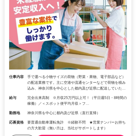
仕事内容
手で運べる小物サイズの荷物（野菜・果物、電子部品など）
の配送業務です。主に空港や流通センターなどで荷物を積み
込み、神奈川県を中心とした都内及び近県に配送していた…
給与
完全出来高制 ※月収25万円以上可！（平日週5日・8時間の
稼働）／＜スポット便平均月収＞フ…
勤務地
神奈川県を中心に都内及び近県（直行直帰）
応募資格
要普通自動車運転免許 ※経験不問 ★営業ナンバーお持ち
の方大歓迎（無い方は、当社がサポートします）