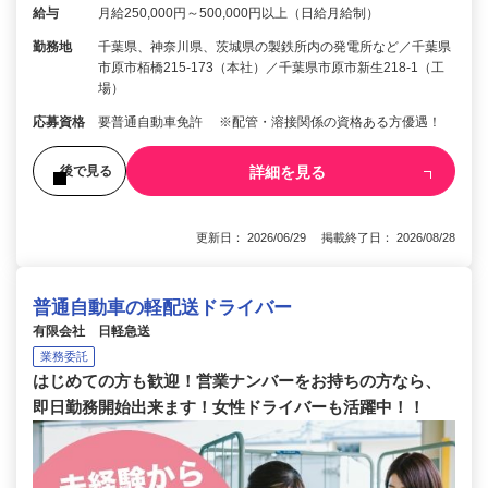
給与
月給250,000円～500,000円以上（日給月給制）
勤務地
千葉県、神奈川県、茨城県の製鉄所内の発電所など／千葉県
市原市栢橋215-173（本社）／千葉県市原市新生218-1（工
場）
応募資格
要普通自動車免許 ※配管・溶接関係の資格ある方優遇！
詳細を見る
後で見る
更新日： 2026/06/29 掲載終了日： 2026/08/28
普通自動車の軽配送ドライバー
有限会社 日軽急送
業務委託
はじめての方も歓迎！営業ナンバーをお持ちの方なら、
即日勤務開始出来ます！女性ドライバーも活躍中！！