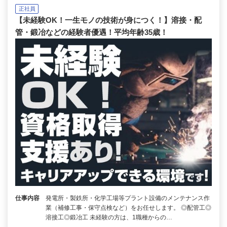
正社員
【未経験OK！一生モノの技術が身につく！】溶接・配
管・鍛冶などの経験者優遇！平均年齢35歳！
仕事内容
発電所・製鉄所・化学工場等プラント設備のメンテナンス作
業（補修工事・保守点検など）をお任せします。 ◎配管工◎
溶接工◎鍛冶工 未経験の方は、1職種からの…