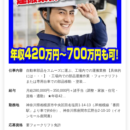
仕事内容
自動車部品をスムーズに運ぶ、工場内での運搬業務 【具体的
には・・・】 ・工場内での部品運搬作業 ・フォークリフト
または専用台車での部品移動 ・塗装…
給与
月給280,000円～350,000円＋諸手当（調整・家族・住宅・
資格・通勤） ★年収42…
勤務地
神奈川県相模原市中央区田名塩田1-14-13（JR相模線「番田
駅」より車で約6分）、神奈川県座間市広野台2-10-10（イオ
ンモール座間裏）
応募資格
要フォークリフト免許