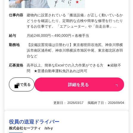
仕事内容
建物内に設置されている「搬送設備」が正しく動いているか
どうかを確認したり、定期的な点検や簡単な修理を行ったり
するお仕事です。 「エアシューター」や「自走台車」…
給与
月給246,000円～490,000円＋各種手当
勤務地
【設備設置現場は日替わり】東京都世田谷池尻、神奈川県横
浜市南区浦舟町、神奈川県横浜市旭区中尾、東京都北区赤羽
台など
応募資格
高卒以上、簡単なExcelでの入力作業ができる方 ★経験不
問 ★普通自動車運転免許あれば尚可
詳細を見る
後で見る
更新日： 2026/03/17 掲載終了日： 2026/09/04
役員の送迎ドライバー
株式会社セーフティ /sh-y