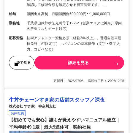
確認して修理金額を確定させる損害調査です。 …
給与
報酬出来高制 月額報酬例500,000円〜1,000,000円
勤務地
千葉県山武郡横芝光町母子192-2（営業エリアは神奈川県内
各所※フルリモート対応）
応募資格
技術アジャスター資格必須（経験3年以上）、普通自動車運
転免許（AT限定可）、パソコンの基本操作（文字・数字入
力、コピペなど）
詳細を見る
後で見る
更新日： 2026/07/03 掲載終了日： 2026/12/25
牛丼チェーンすき家の店舗スタッフ／深夜
株式会社 すき家 神奈川支社
契約社員
【初めてでも安心】誰もが覚えやすいマニュアル確立｜
平均年齢49.1歳｜最大9連休可｜契約社員