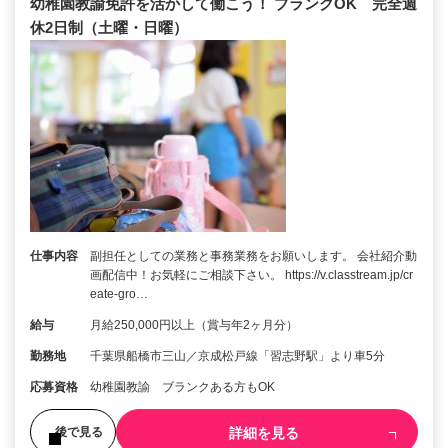
幼稚園教諭免許を活かして働こう！ ブランクOK 完全週
休2日制（土曜・日曜）
仕事内容
副担任としての業務と事務業務をお願いします。 会社紹介動
画配信中！お気軽にご相談下さい。 https://v.classtream.jp/cr
eate-gro…
給与
月給250,000円以上（賞与年2ヶ月分）
勤務地
千葉県船橋市三山／京成松戸線「習志野駅」より車5分
応募資格
幼稚園教諭 ブランクある方もOK
詳細を見る
後で見る