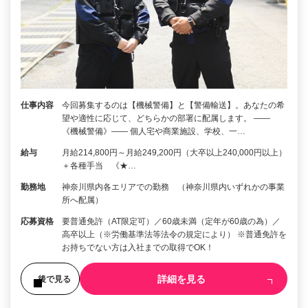
仕事内容
今回募集するのは【機械警備】と【警備輸送】。あなたの希
望や適性に応じて、どちらかの部署に配属します。 ――
《機械警備》―― 個人宅や商業施設、学校、一…
給与
月給214,800円～月給249,200円（大卒以上240,000円以上）
＋各種手当 《★…
勤務地
神奈川県内各エリアでの勤務 （神奈川県内いずれかの事業
所へ配属）
応募資格
要普通免許（AT限定可）／60歳未満（定年が60歳の為）／
高卒以上（※労働基準法等法令の規定により） ※普通免許を
お持ちでない方は入社までの取得でOK！
詳細を見る
後で見る