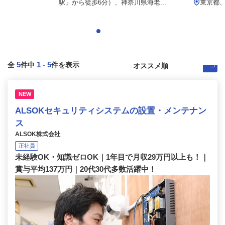
駅」から徒歩6分）、神奈川県海老...
東京都
5
1
-
5
全
件中
件を表示
NEW
ALSOKセキュリティシステムの設置・メンテナン
ス
ALSOK株式会社
正社員
未経験OK・知識ゼロOK｜1年目で月収29万円以上も！｜
賞与平均137万円｜20代30代多数活躍中！