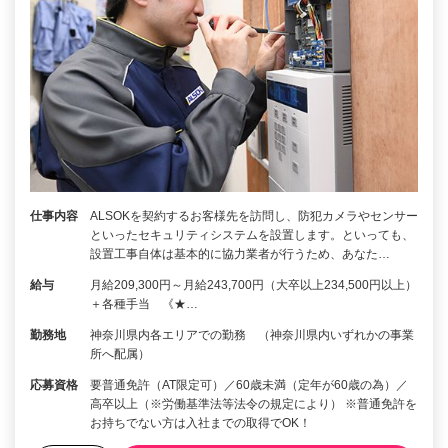
仕事内容
ALSOKを契約するお客様先を訪問し、防犯カメラやセンサー
といったセキュリティシステムを設置します。といっても、
設置工事自体は基本的に協力業者が行うため、あなた…
給与
月給209,300円～月給243,700円（大卒以上234,500円以上）
＋各種手当 《★…
勤務地
神奈川県内各エリアでの勤務 （神奈川県内いずれかの事業
所へ配属）
応募資格
要普通免許（AT限定可）／60歳未満（定年が60歳の為）／
高卒以上（※労働基準法等法令の規定により） ※普通免許を
お持ちでない方は入社までの取得でOK！