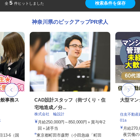
5
検索条件を保存
全
件ヒットしました
神奈川県のピックアップPR求人
一般事務ス
CAD設計スタッフ（街づくり・住
大型マン
宅地造成／分...
株式会社 輪設計
住友不動産建
ス
01a
月給250,000円～850,000円＋賞与年2
回＋諸手当
月給270,
夜労働の有
13-6（国
東京都町田市森野（小田急線「町田