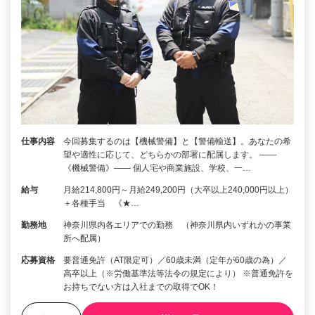
仕事内容
今回募集するのは【機械警備】と【警備輸送】。あなたの希
望や適性に応じて、どちらかの部署に配属します。 ――
《機械警備》―― 個人宅や商業施設、学校、一…
給与
月給214,800円～月給249,200円（大卒以上240,000円以上）
＋各種手当 《★…
勤務地
神奈川県内各エリアでの勤務 （神奈川県内いずれかの事業
所へ配属）
応募資格
要普通免許（AT限定可）／60歳未満（定年が60歳の為）／
高卒以上（※労働基準法等法令の規定により） ※普通免許を
お持ちでない方は入社までの取得でOK！