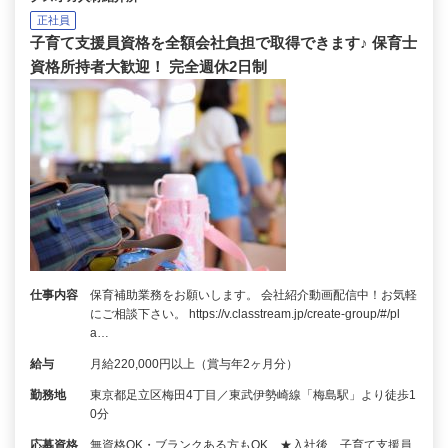
正社員
子育て支援員資格を全額会社負担で取得できます♪ 保育士
資格所持者大歓迎！ 完全週休2日制
仕事内容
保育補助業務をお願いします。 会社紹介動画配信中！お気軽
にご相談下さい。 https://v.classtream.jp/create-group/#/pl
a…
給与
月給220,000円以上（賞与年2ヶ月分）
勤務地
東京都足立区梅田4丁目／東武伊勢崎線「梅島駅」より徒歩1
0分
応募資格
無資格OK・ブランクある方もOK ★入社後、子育て支援員