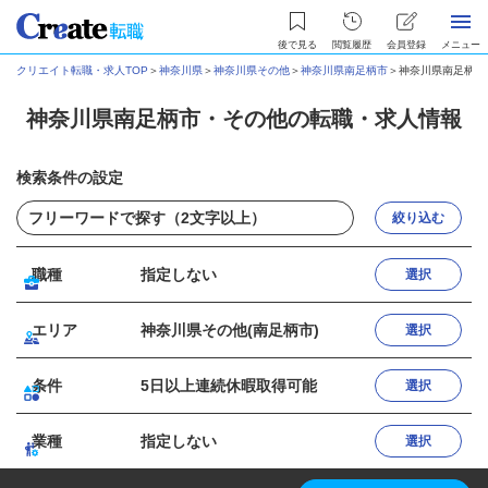
後で見る
閲覧履歴
会員登録
メニュー
クリエイト転職・求人TOP
＞
神奈川県
＞
神奈川県その他
＞
神奈川県南足柄市
＞
神奈川県南足柄市
神奈川県南足柄市・その他の転職・求人情報
検索条件の設定
絞り込む
職種
指定しない
選択
エリア
神奈川県その他(南足柄市)
選択
条件
5日以上連続休暇取得可能
選択
業種
指定しない
選択