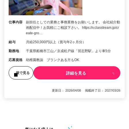
仕事内容
副担任としての業務と事務業務をお願いします。 会社紹介動
画配信中！お気軽にご相談下さい。 https://v.classtream.jp/cr
eate-gro…
給与
月給250,000円以上（賞与年2ヶ月分）
勤務地
千葉県船橋市三山／京成松戸線「習志野駅」より車5分
応募資格
幼稚園教諭 ブランクある方もOK
詳細を見る
後で見る
更新日： 2026/04/08 掲載終了日： 2027/03/26
1