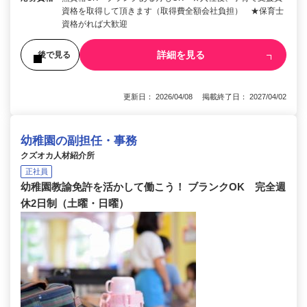
資格を取得して頂きます（取得費全額会社負担） ★保育士
資格がれば大歓迎
詳細を見る
後で見る
更新日： 2026/04/08 掲載終了日： 2027/04/02
幼稚園の副担任・事務
クズオカ人材紹介所
正社員
幼稚園教諭免許を活かして働こう！ ブランクOK 完全週
休2日制（土曜・日曜）