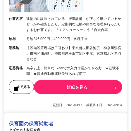
仕事内容
建物内に設置されている「搬送設備」が正しく動いているか
どうかを確認したり、定期的な点検や簡単な修理を行ったり
するお仕事です。 「エアシューター」や「自走台車」…
給与
月給246,000円～490,000円＋各種手当
勤務地
【設備設置現場は日替わり】東京都世田谷池尻、神奈川県横
浜市南区浦舟町、神奈川県横浜市旭区中尾、東京都北区赤羽
台など
応募資格
高卒以上、簡単なExcelでの入力作業ができる方 ★経験不
問 ★普通自動車運転免許あれば尚可
詳細を見る
後で見る
更新日： 2026/03/17 掲載終了日： 2026/09/04
保育園の保育補助者
クズオカ人材紹介所