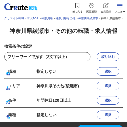
後で見る
閲覧履歴
会員登録
メニュー
クリエイト転職・求人TOP
＞
神奈川県
＞
神奈川県その他
＞
神奈川県綾瀬市
＞
神奈川県綾瀬市・そ
神奈川県綾瀬市・その他の転職・求人情報
検索条件の設定
絞り込む
職種
指定しない
選択
エリア
神奈川県その他(綾瀬市)
選択
条件
年間休日120日以上
選択
業種
指定しない
選択