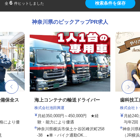
6
検索条件を保存
全
件ヒットしました
神奈川県のピックアップPR求人
設備保全ス
海上コンテナの輸送ドライバー
歯科技工
株式会社池田興運
株式会社ト
月給350,000円～450,000円 ★経
月給240
資格により優
験・能力により優遇
与年2回
神奈川県横浜市保土ケ谷区峰沢町258
神奈川県横
見
-38 ●車・バイク通勤OK...
（JR横浜