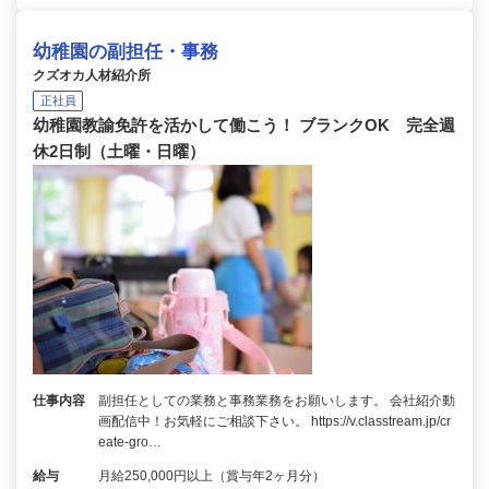
幼稚園の副担任・事務
クズオカ人材紹介所
正社員
幼稚園教諭免許を活かして働こう！ ブランクOK 完全週
休2日制（土曜・日曜）
仕事内容
副担任としての業務と事務業務をお願いします。 会社紹介動
画配信中！お気軽にご相談下さい。 https://v.classtream.jp/cr
eate-gro…
給与
月給250,000円以上（賞与年2ヶ月分）