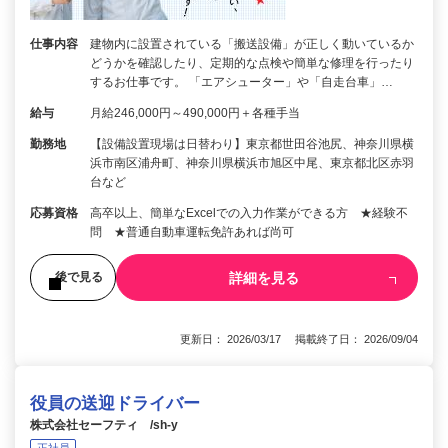
仕事内容
建物内に設置されている「搬送設備」が正しく動いているか
どうかを確認したり、定期的な点検や簡単な修理を行ったり
するお仕事です。 「エアシューター」や「自走台車」…
給与
月給246,000円～490,000円＋各種手当
勤務地
【設備設置現場は日替わり】東京都世田谷池尻、神奈川県横
浜市南区浦舟町、神奈川県横浜市旭区中尾、東京都北区赤羽
台など
応募資格
高卒以上、簡単なExcelでの入力作業ができる方 ★経験不
問 ★普通自動車運転免許あれば尚可
詳細を見る
後で見る
更新日： 2026/03/17 掲載終了日： 2026/09/04
役員の送迎ドライバー
株式会社セーフティ /sh-y
正社員