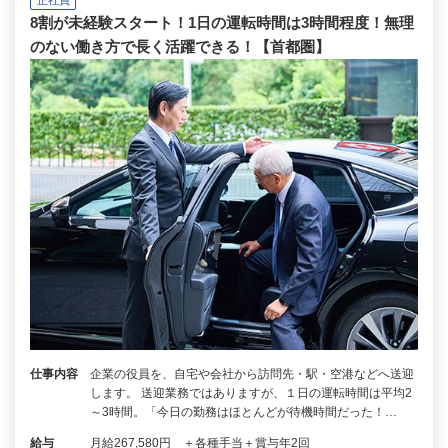
8割が未経験スタート！1日の運転時間は3時間程度！無理
のない働き方で長く活躍できる！【首都圏】
仕事内容
企業の役員を、自宅や会社から訪問先・駅・空港などへ送迎
します。 送迎業務ではありますが、１日の運転時間は平均2
～3時間。「今日の勤務はほとんどが待機時間だった！…
給与
月給267,580円 ＋各種手当＋賞与年2回