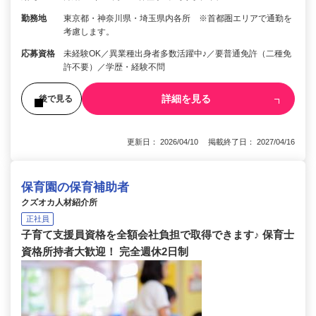
勤務地
東京都・神奈川県・埼玉県内各所 ※首都圏エリアで通勤を
考慮します。
応募資格
未経験OK／異業種出身者多数活躍中♪／要普通免許（二種免
許不要）／学歴・経験不問
詳細を見る
後で見る
更新日： 2026/04/10 掲載終了日： 2027/04/16
保育園の保育補助者
クズオカ人材紹介所
正社員
子育て支援員資格を全額会社負担で取得できます♪ 保育士
資格所持者大歓迎！ 完全週休2日制