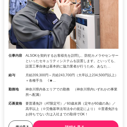
仕事内容
ALSOKを契約するお客様先を訪問し、防犯カメラやセンサー
といったセキュリティシステムを設置します。といっても、
設置工事自体は基本的に協力業者が行うため、あなた…
給与
月給209,300円～月給243,700円（大卒以上234,500円以上）
＋各種手当 《★…
勤務地
神奈川県内各エリアでの勤務 （神奈川県内いずれかの事業
所へ配属）
応募資格
要普通免許（AT限定可）／60歳未満（定年が60歳の為）／
高卒以上（※労働基準法等法令の規定により） ※普通免許を
お持ちでない方は入社までの取得でOK！
後で見る