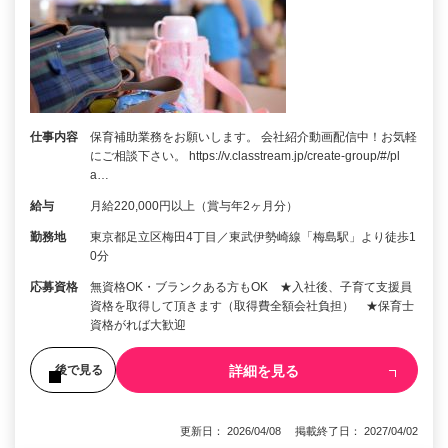
仕事内容
保育補助業務をお願いします。 会社紹介動画配信中！お気軽
にご相談下さい。 https://v.classtream.jp/create-group/#/pl
a…
給与
月給220,000円以上（賞与年2ヶ月分）
勤務地
東京都足立区梅田4丁目／東武伊勢崎線「梅島駅」より徒歩1
0分
応募資格
無資格OK・ブランクある方もOK ★入社後、子育て支援員
資格を取得して頂きます（取得費全額会社負担） ★保育士
資格がれば大歓迎
詳細を見る
後で見る
更新日： 2026/04/08 掲載終了日： 2027/04/02