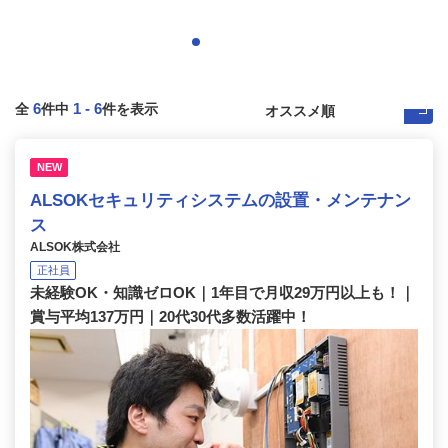
6
1
-
6
全
件中
件を表示
NEW
ALSOKセキュリティシステムの設置・メンテナン
ス
ALSOK株式会社
正社員
未経験OK・知識ゼロOK｜1年目で月収29万円以上も！｜
賞与平均137万円｜20代30代多数活躍中！