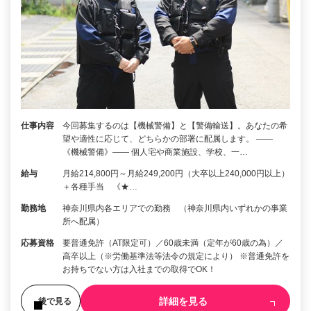
仕事内容
今回募集するのは【機械警備】と【警備輸送】。あなたの希
望や適性に応じて、どちらかの部署に配属します。 ――
《機械警備》―― 個人宅や商業施設、学校、一…
給与
月給214,800円～月給249,200円（大卒以上240,000円以上）
＋各種手当 《★…
勤務地
神奈川県内各エリアでの勤務 （神奈川県内いずれかの事業
所へ配属）
応募資格
要普通免許（AT限定可）／60歳未満（定年が60歳の為）／
高卒以上（※労働基準法等法令の規定により） ※普通免許を
お持ちでない方は入社までの取得でOK！
詳細を見る
後で見る