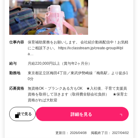
仕事内容
保育補助業務をお願いします。 会社紹介動画配信中！お気軽
にご相談下さい。 https://v.classtream.jp/create-group/#/pl
a…
給与
月給220,000円以上（賞与年2ヶ月分）
勤務地
東京都足立区梅田4丁目／東武伊勢崎線「梅島駅」より徒歩1
0分
応募資格
無資格OK・ブランクある方もOK ★入社後、子育て支援員
資格を取得して頂きます（取得費全額会社負担） ★保育士
資格がれば大歓迎
詳細を見る
後で見る
更新日： 2026/04/08 掲載終了日： 2027/04/02