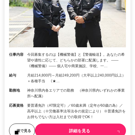
仕事内容
今回募集するのは【機械警備】と【警備輸送】。あなたの希
望や適性に応じて、どちらかの部署に配属します。 ――
《機械警備》―― 個人宅や商業施設、学校、一…
給与
月給214,800円～月給249,200円（大卒以上240,000円以上）
＋各種手当 《★…
勤務地
神奈川県内各エリアでの勤務 （神奈川県内いずれかの事業
所へ配属）
応募資格
要普通免許（AT限定可）／60歳未満（定年が60歳の為）／
高卒以上（※労働基準法等法令の規定により） ※普通免許を
お持ちでない方は入社までの取得でOK！
詳細を見る
後で見る