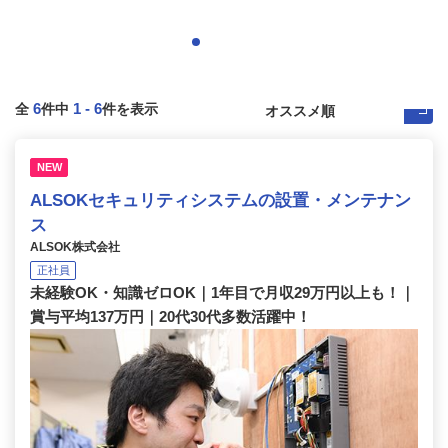
6
1
-
6
全
件中
件を表示
NEW
ALSOKセキュリティシステムの設置・メンテナン
ス
ALSOK株式会社
正社員
未経験OK・知識ゼロOK｜1年目で月収29万円以上も！｜
賞与平均137万円｜20代30代多数活躍中！