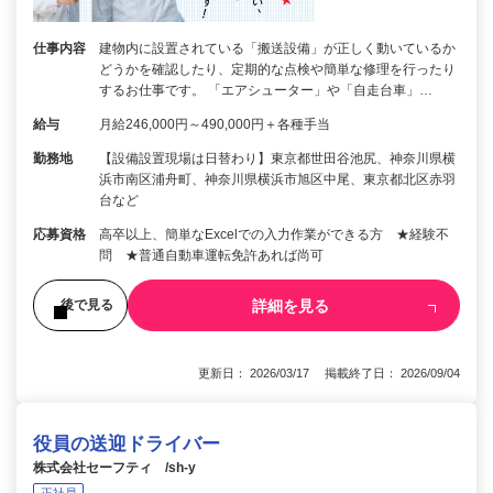
仕事内容
建物内に設置されている「搬送設備」が正しく動いているか
どうかを確認したり、定期的な点検や簡単な修理を行ったり
するお仕事です。 「エアシューター」や「自走台車」…
給与
月給246,000円～490,000円＋各種手当
勤務地
【設備設置現場は日替わり】東京都世田谷池尻、神奈川県横
浜市南区浦舟町、神奈川県横浜市旭区中尾、東京都北区赤羽
台など
応募資格
高卒以上、簡単なExcelでの入力作業ができる方 ★経験不
問 ★普通自動車運転免許あれば尚可
詳細を見る
後で見る
更新日： 2026/03/17 掲載終了日： 2026/09/04
役員の送迎ドライバー
株式会社セーフティ /sh-y
正社員