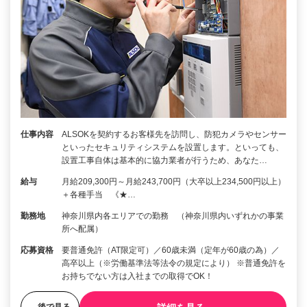
仕事内容
ALSOKを契約するお客様先を訪問し、防犯カメラやセンサー
といったセキュリティシステムを設置します。といっても、
設置工事自体は基本的に協力業者が行うため、あなた…
給与
月給209,300円～月給243,700円（大卒以上234,500円以上）
＋各種手当 《★…
勤務地
神奈川県内各エリアでの勤務 （神奈川県内いずれかの事業
所へ配属）
応募資格
要普通免許（AT限定可）／60歳未満（定年が60歳の為）／
高卒以上（※労働基準法等法令の規定により） ※普通免許を
お持ちでない方は入社までの取得でOK！
後で見る