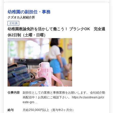
幼稚園の副担任・事務
クズオカ人材紹介所
正社員
幼稚園教諭免許を活かして働こう！ ブランクOK 完全週
休2日制（土曜・日曜）
仕事内容
副担任としての業務と事務業務をお願いします。 会社紹介動
画配信中！お気軽にご相談下さい。 https://v.classtream.jp/cr
eate-gro…
給与
月給250,000円以上（賞与年2ヶ月分）