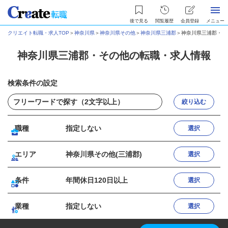
後で見る
閲覧履歴
会員登録
メニュー
クリエイト転職・求人TOP
＞
神奈川県
＞
神奈川県その他
＞
神奈川県三浦郡
＞
神奈川県三浦郡・そ
神奈川県三浦郡・その他の転職・求人情報
検索条件の設定
絞り込む
職種
指定しない
選択
エリア
神奈川県その他(三浦郡)
選択
条件
年間休日120日以上
選択
業種
指定しない
選択