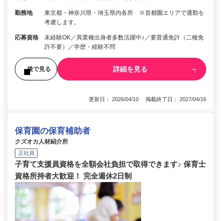
勤務地
東京都・神奈川県・埼玉県内各所 ※首都圏エリアで通勤を
考慮します。
応募資格
未経験OK／異業種出身者多数活躍中♪／要普通免許（二種免
許不要）／学歴・経験不問
詳細を見る
後で見る
更新日： 2026/04/10 掲載終了日： 2027/04/16
保育園の保育補助者
クズオカ人材紹介所
正社員
子育て支援員資格を全額会社負担で取得できます♪ 保育士
資格所持者大歓迎！ 完全週休2日制