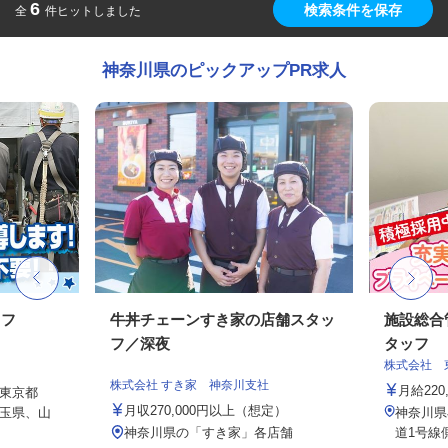
6
検索条件を保存
全
件ヒットしました
神奈川県のピックアップPR求人
ッフ
牛丼チェーンすき家の店舗スタッ
施設総合
フ／深夜
タッフ
株式会社 
株式会社 すき家 神奈川支社
月給220,
東京都
月収270,000円以上（想定）
玉県、山
神奈川県
神奈川県の「すき家」各店舗
道1号線