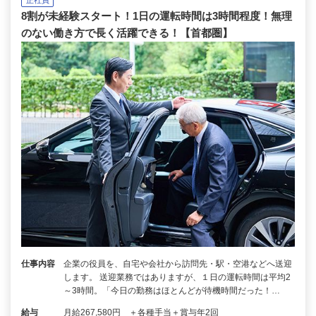
8割が未経験スタート！1日の運転時間は3時間程度！無理
のない働き方で長く活躍できる！【首都圏】
仕事内容
企業の役員を、自宅や会社から訪問先・駅・空港などへ送迎
します。 送迎業務ではありますが、１日の運転時間は平均2
～3時間。「今日の勤務はほとんどが待機時間だった！…
給与
月給267,580円 ＋各種手当＋賞与年2回