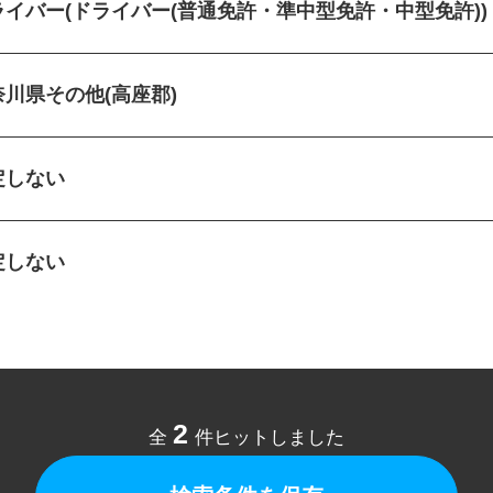
ライバー(ドライバー(普通免許・準中型免許・中型免許)
奈川県その他(高座郡)
定しない
定しない
2
全
件ヒットしました