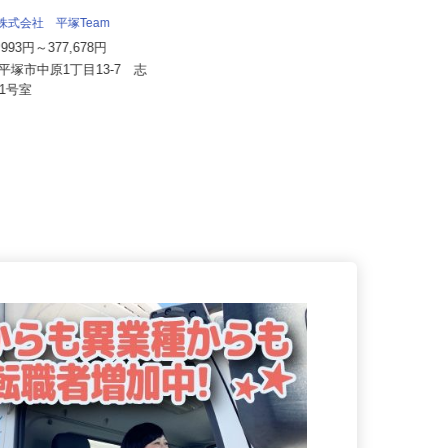
流株式会社 平塚Team
株式会社サカイアゼットロジ
0,993円～377,678円
月給380,000円以上
県平塚市中原1丁目13-7 志
神奈川県相模原市中央区田名1910-6
201号室
「上溝駅」より車で11分...