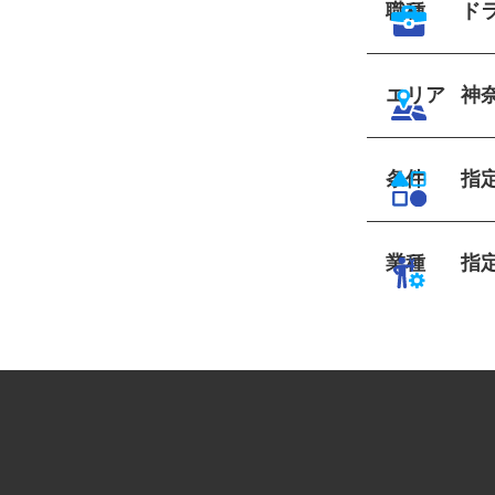
職種
ド
エリア
神
条件
指
業種
指