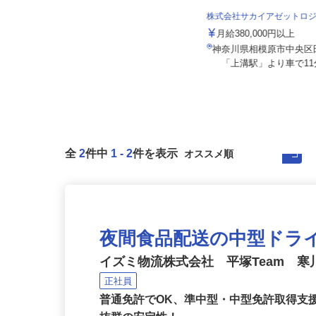
イズミ物流株式会社 平塚Team
株式会社サカイアゼットロ
月給320,993円～377,678円
月給380,000円以上
神奈川県平塚市中原1丁目13-7 志
神奈川県相模原市中央区田
村ビル201号室
「上溝駅」より車で11分
全
2
件中
1
-
2
件を表示
夜間食品配送の中型ドラ
イズミ物流株式会社 平塚Team 
正社員