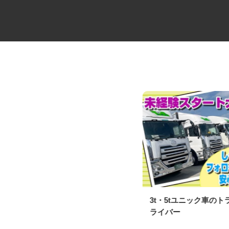
夜間固定ルート配送の3t、4tド
3t・5tユニック車の
ライバー
ライバー