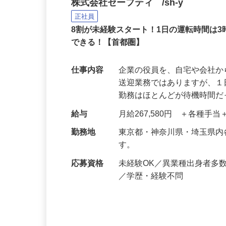
役員の送迎ドライバー
株式会社セーフティ /sh-y
正社員
8割が未経験スタート！1日の運転時間は
できる！【首都圏】
仕事内容
企業の役員を、自宅や会社
送迎業務ではありますが、１
勤務はほとんどが待機時間
給与
月給267,580円 ＋各種手
勤務地
東京都・神奈川県・埼玉県
す。
応募資格
未経験OK／異業種出身者多
／学歴・経験不問