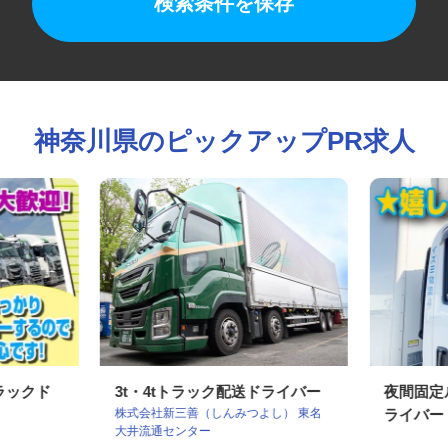
検索条件を保存
神奈川県のピックアップPR求人
トラックド
3t・4tトラック配送ドライバー
夜間固
株式会社新三善（しんみつよし） 東名
ライバ