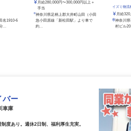
大井流通センター
月給280,000円〜300,000円以上＋
ジ
イズミ物
手当
月給32
神奈川県足柄上郡大井町山田（小田
名1910-6
急小田原線「新松田駅」より車で
神奈川
...
約...
村ビル
イバー
寒川車庫