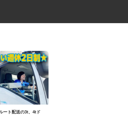
定ルート配送の3t、4tド
3t・5tユニック車のトラックド
ー
ライバー