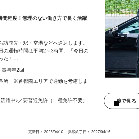
3時間程度！無理のない働き方で長く活躍
から訪問先・駅・空港などへ送迎します。
日の運転時間は平均2～3時間。「今日の
だった！…
当＋賞与年2回
内各所 ※首都圏エリアで通勤を考慮しま
数活躍中♪／要普通免許（二種免許不要）
後で見