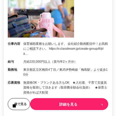
仕事内容
保育補助業務をお願いします。 会社紹介動画配信中！お気軽
にご相談下さい。 https://v.classtream.jp/create-group/#/pl
a…
給与
月給220,000円以上（賞与年2ヶ月分）
勤務地
東京都足立区梅田4丁目／東武伊勢崎線「梅島駅」より徒歩1
0分
応募資格
無資格OK・ブランクある方もOK ★入社後、子育て支援員
資格を取得して頂きます（取得費全額会社負担） ★保育士
資格がれば大歓迎
詳細を見る
後で見る