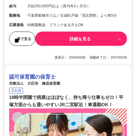
給与
月給250,000円以上（賞与年2ヶ月分）
勤務地
千葉県船橋市三山／京成松戸線「習志野駅」より車5分
応募資格
幼稚園教諭 ブランクある方もOK
詳細を見る
後で見る
更新日： 2026/04/08 掲載終了日： 2027/03/26
認可保育園の保育士
宗教法人 大応寺 梅花保育園
正社員
18時半閉園で残業はほぼなく、持ち帰り仕事もゼロ！平
塚方面からも通いやすいJR二宮駅近！車通勤OK！