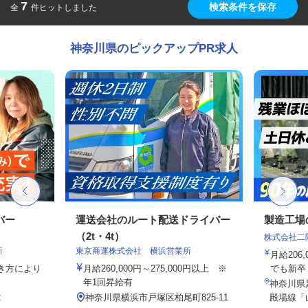
7
検索条件を保存
全
件ヒットしました
神奈川県のピックアップPR求人
バー
運送会社のルート配送ドライバー
製造工場
（2t・4t）
株式会社二
所
東京商運株式会社 横浜営業所
月給206,
働き方により
月給260,000円～275,000円以上 ※
でも新卒・
年1回昇給有
神奈川県
2
神奈川県横浜市戸塚区柏尾町825-11
殿場線「山