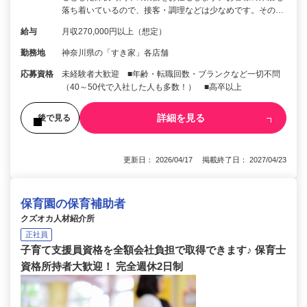
落ち着いているので、接客・調理などは少なめです。その…
給与
月収270,000円以上（想定）
勤務地
神奈川県の「すき家」各店舗
応募資格
未経験者大歓迎 ■年齢・転職回数・ブランクなど一切不問
（40～50代で入社した人も多数！） ■高卒以上
詳細を見る
後で見る
更新日： 2026/04/17 掲載終了日： 2027/04/23
保育園の保育補助者
クズオカ人材紹介所
正社員
子育て支援員資格を全額会社負担で取得できます♪ 保育士
資格所持者大歓迎！ 完全週休2日制