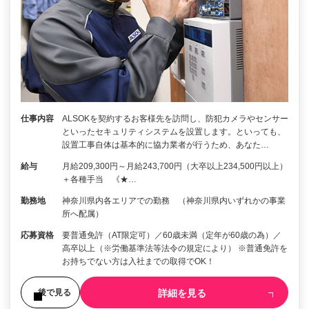
仕事内容
ALSOKを契約するお客様先を訪問し、防犯カメラやセンサー
といったセキュリティシステムを設置します。といっても、
設置工事自体は基本的に協力業者が行うため、あなた…
給与
月給209,300円～月給243,700円（大卒以上234,500円以上）
＋各種手当 《★…
勤務地
神奈川県内各エリアでの勤務 （神奈川県内いずれかの事業
所へ配属）
応募資格
要普通免許（AT限定可）／60歳未満（定年が60歳の為）／
高卒以上（※労働基準法等法令の規定により） ※普通免許を
お持ちでない方は入社までの取得でOK！
詳細を見る
後で見る