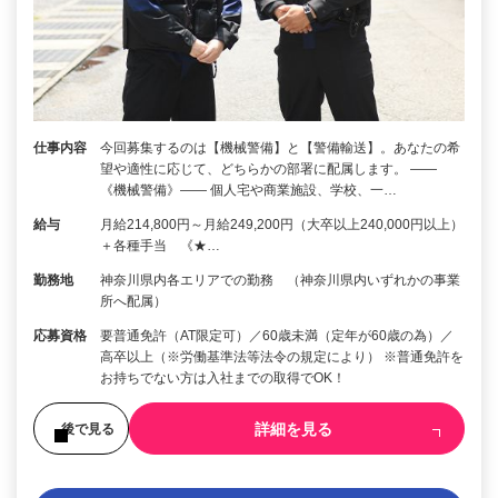
仕事内容
今回募集するのは【機械警備】と【警備輸送】。あなたの希
望や適性に応じて、どちらかの部署に配属します。 ――
《機械警備》―― 個人宅や商業施設、学校、一…
給与
月給214,800円～月給249,200円（大卒以上240,000円以上）
＋各種手当 《★…
勤務地
神奈川県内各エリアでの勤務 （神奈川県内いずれかの事業
所へ配属）
応募資格
要普通免許（AT限定可）／60歳未満（定年が60歳の為）／
高卒以上（※労働基準法等法令の規定により） ※普通免許を
お持ちでない方は入社までの取得でOK！
詳細を見る
後で見る