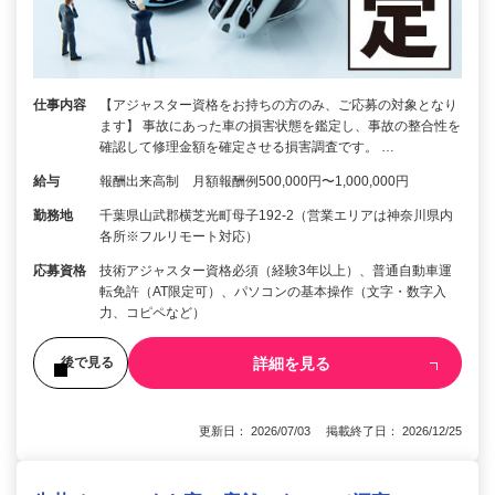
仕事内容
【アジャスター資格をお持ちの方のみ、ご応募の対象となり
ます】 事故にあった車の損害状態を鑑定し、事故の整合性を
確認して修理金額を確定させる損害調査です。 …
給与
報酬出来高制 月額報酬例500,000円〜1,000,000円
勤務地
千葉県山武郡横芝光町母子192-2（営業エリアは神奈川県内
各所※フルリモート対応）
応募資格
技術アジャスター資格必須（経験3年以上）、普通自動車運
転免許（AT限定可）、パソコンの基本操作（文字・数字入
力、コピペなど）
詳細を見る
後で見る
更新日： 2026/07/03 掲載終了日： 2026/12/25