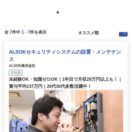
7
1
-
7
全
件中
件を表示
ALSOKセキュリティシステムの設置・メンテナン
ス
ALSOK株式会社
正社員
未経験OK・知識ゼロOK｜1年目で月収29万円以上も！｜
賞与平均137万円｜20代30代多数活躍中！