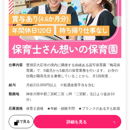
仕事内容
曹洞宗大応寺の境内に隣接する由緒ある認可保育園『梅花保
育園』で、0歳児から5歳児の保育業務を行います。 お寺の
住職が園長先生を兼務していることから、月1回程度…
給与
月給210,000円以上 ※処遇改善手当を含む
勤務地
神奈川県中郡二宮町二宮（JR「二宮駅」北口より徒歩10
分）
応募資格
保育士資格 ★年齢・経験不問 ★ブランクのある方も歓迎
詳細を見る
後で見る