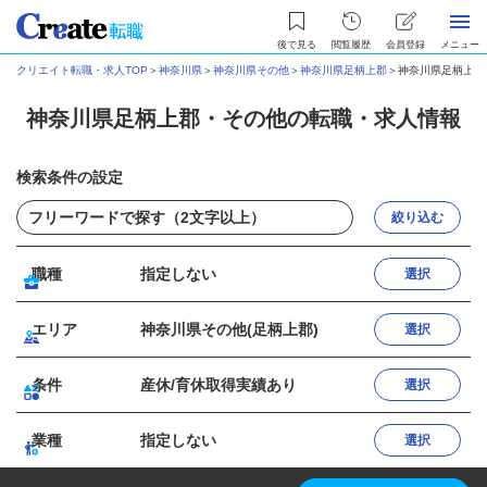
後で見る
閲覧履歴
会員登録
メニュー
クリエイト転職・求人TOP
＞
神奈川県
＞
神奈川県その他
＞
神奈川県足柄上郡
＞
神奈川県足柄上郡
神奈川県足柄上郡・その他の転職・求人情報
検索条件の設定
絞り込む
職種
指定しない
選択
エリア
神奈川県その他(足柄上郡)
選択
条件
産休/育休取得実績あり
選択
業種
指定しない
選択