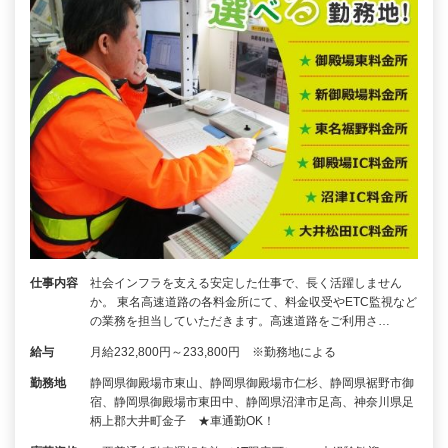
仕事内容
社会インフラを支える安定した仕事で、長く活躍しません
か。 東名高速道路の各料金所にて、料金収受やETC監視など
の業務を担当していただきます。高速道路をご利用さ…
給与
月給232,800円～233,800円 ※勤務地による
勤務地
静岡県御殿場市東山、静岡県御殿場市仁杉、静岡県裾野市御
宿、静岡県御殿場市東田中、静岡県沼津市足高、神奈川県足
柄上郡大井町金子 ★車通勤OK！