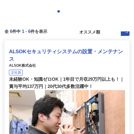
6
1
-
6
全
件中
件を表示
ALSOKセキュリティシステムの設置・メンテナン
ス
ALSOK株式会社
正社員
未経験OK・知識ゼロOK｜1年目で月収29万円以上も！｜
賞与平均137万円｜20代30代多数活躍中！