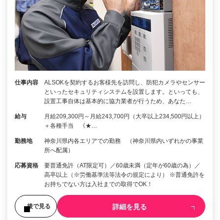
仕事内容
ALSOKを契約するお客様先を訪問し、防犯カメラやセンサー
といったセキュリティシステムを設置します。といっても、
設置工事自体は基本的に協力業者が行うため、あなた…
給与
月給209,300円～月給243,700円（大卒以上234,500円以上）
＋各種手当 《★…
勤務地
神奈川県内各エリアでの勤務 （神奈川県内いずれかの事業
所へ配属）
応募資格
要普通免許（AT限定可）／60歳未満（定年が60歳の為）／
高卒以上（※労働基準法等法令の規定により） ※普通免許を
お持ちでない方は入社までの取得でOK！
詳細を見る
後で見る