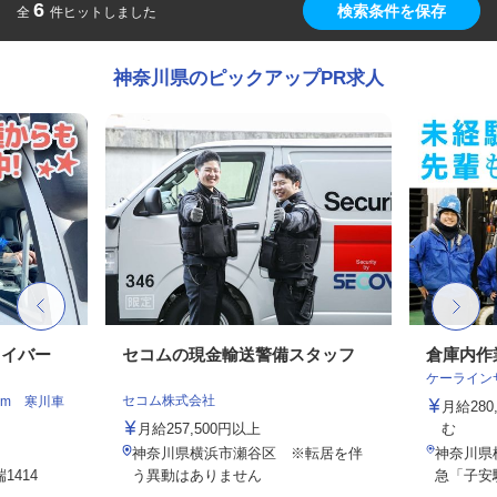
6
検索条件を保存
全
件ヒットしました
神奈川県のピックアップPR求人
ライバー
セコムの現金輸送警備スタッフ
倉庫内作
ケーライン
セコム株式会社
am 寒川車
月給28
月給257,500円以上
む
神奈川県横浜市瀬谷区 ※転居を伴
神奈川県
414
う異動はありません
急「子安