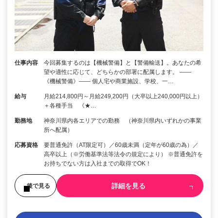
仕事内容
今回募集するのは【機械警備】と【警備輸送】。あなたの希
望や適性に応じて、どちらかの部署に配属します。 ――
《機械警備》―― 個人宅や商業施設、学校、一…
給与
月給214,800円～月給249,200円（大卒以上240,000円以上）
＋各種手当 《★…
勤務地
神奈川県内各エリアでの勤務 （神奈川県内いずれかの事業
所へ配属）
応募資格
要普通免許（AT限定可）／60歳未満（定年が60歳の為）／
高卒以上（※労働基準法等法令の規定により） ※普通免許を
お持ちでない方は入社までの取得でOK！
詳細を見る
後で見る