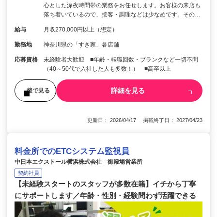
心とした深夜時間帯の業務をお任せします。お客様の来店も
落ち着いているので、接客・調理などは少なめです。その…
給与
月収270,000円以上（想定）
勤務地
神奈川県の「すき家」各店舗
応募資格
未経験者大歓迎 ■年齢・転職回数・ブランクなど一切不問
（40～50代で入社した人も多数！） ■高卒以上
詳細を見る
後で見る
更新日： 2026/04/17 掲載終了日： 2027/04/23
料金所でのETCシステム監視員
中日本エクストール横浜株式会社 御殿場営業所
契約社員
【未経験スタートのスタッフが多数在籍】イチから丁寧
にサポートします／年齢・性別・経験問わず活躍できる