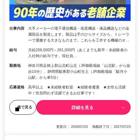
仕事内容
大手メーカーの電子通信機器・衛星機器・液晶機器などの金
属部品を製造します。製品は手のひらサイズから、トレーラ
ーで運搬する大きなものまで。これらを工作する機械のオ…
給与
月給206,000円～281,000円（あくまでも新卒・未経験者の
入社時の給与です。現社員…
勤務地
神奈川県足柄上郡山北町山北（JR御殿場線「山北駅」から徒
歩10分）、静岡県駿東郡小山町生土（JR御殿場線「駿河小
山駅」から車5分）
応募資格
高卒以上 ★未経験者歓迎 ★経験者優遇 ★女性も活躍
中！性別問わず活躍できるお仕事です！
詳細を見る
後で見る
更新日： 2026/07/23 掲載終了日： 2027/07/23