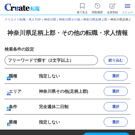
後で見る
閲覧履歴
会員登録
メニュー
クリエイト転職・求人TOP
＞
神奈川県
＞
神奈川県その他
＞
神奈川県足柄上郡
＞
神奈川県足柄上郡
神奈川県足柄上郡・その他の転職・求人情報
検索条件の設定
絞り込む
職種
指定しない
選択
エリア
神奈川県その他(足柄上郡)
選択
条件
完全週休二日制
選択
業種
指定しない
選択