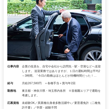
仕事内容
企業の役員を、自宅や会社から訪問先・駅・空港などへ送迎
します。 送迎業務ではありますが、１日の運転時間は平均2
～3時間。「今日の勤務はほとんどが待機時間だった！…
給与
月給267,580円 ＋各種手当＋賞与年2回
勤務地
東京都・神奈川県・埼玉県内各所 ※首都圏エリアで通勤を
考慮します。
応募資格
未経験OK／異業種出身者多数活躍中♪／要普通免許（二種免
許不要）／学歴・経験不問