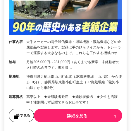
仕事内容
大手メーカーの電子通信機器・衛星機器・液晶機器などの金
属部品を製造します。製品は手のひらサイズから、トレーラ
ーで運搬する大きなものまで。これらを工作する機械のオ…
給与
月給206,000円～281,000円（あくまでも新卒・未経験者の
入社時の給与です。現社員…
勤務地
神奈川県足柄上郡山北町山北（JR御殿場線「山北駅」から徒
歩10分）、静岡県駿東郡小山町生土（JR御殿場線「駿河小
山駅」から車5分）
応募資格
高卒以上 ★未経験者歓迎 ★経験者優遇 ★女性も活躍
中！性別問わず活躍できるお仕事です！
詳細を見る
後で見る