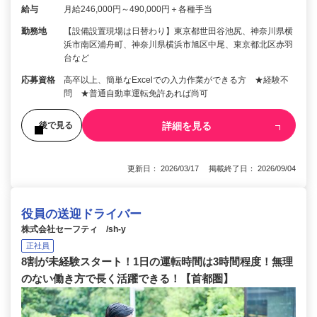
給与
月給246,000円～490,000円＋各種手当
勤務地
【設備設置現場は日替わり】東京都世田谷池尻、神奈川県横
浜市南区浦舟町、神奈川県横浜市旭区中尾、東京都北区赤羽
台など
応募資格
高卒以上、簡単なExcelでの入力作業ができる方 ★経験不
問 ★普通自動車運転免許あれば尚可
詳細を見る
後で見る
更新日： 2026/03/17 掲載終了日： 2026/09/04
役員の送迎ドライバー
株式会社セーフティ /sh-y
正社員
8割が未経験スタート！1日の運転時間は3時間程度！無理
のない働き方で長く活躍できる！【首都圏】