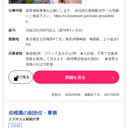
仕事内容
保育補助業務をお願いします。 会社紹介動画配信中！お気軽
にご相談下さい。 https://v.classtream.jp/create-group/#/pl
a…
給与
月給220,000円以上（賞与年2ヶ月分）
勤務地
東京都足立区梅田4丁目／東武伊勢崎線「梅島駅」より徒歩1
0分
応募資格
無資格OK・ブランクある方もOK ★入社後、子育て支援員
資格を取得して頂きます（取得費全額会社負担） ★保育士
資格がれば大歓迎
詳細を見る
後で見る
更新日： 2026/04/08 掲載終了日： 2027/04/02
幼稚園の副担任・事務
クズオカ人材紹介所
正社員