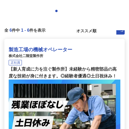
6
1
-
6
全
件中
件を表示
製造工場の機械オペレーター
株式会社二階堂製作所
正社員
【新人育成に力を注ぐ製作所】未経験から精密部品の高
度な技術が身に付きます。◎経験者優遇◎土日祝休み！