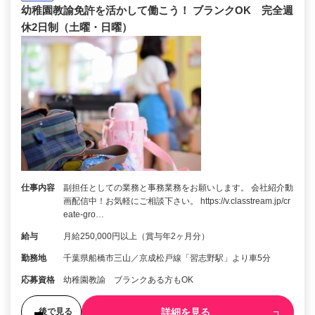
幼稚園教諭免許を活かして働こう！ ブランクOK 完全週
休2日制（土曜・日曜）
仕事内容
副担任としての業務と事務業務をお願いします。 会社紹介動
画配信中！お気軽にご相談下さい。 https://v.classtream.jp/cr
eate-gro…
給与
月給250,000円以上（賞与年2ヶ月分）
勤務地
千葉県船橋市三山／京成松戸線「習志野駅」より車5分
応募資格
幼稚園教諭 ブランクある方もOK
詳細を見る
後で見る