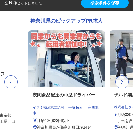
6
検索条件を保存
全
件ヒットしました
神奈川県のピックアップPR求人
ッフ
夜間食品配送の中型ドライバー
チルド製
株式会社タ
イズミ物流株式会社 平塚Team 寒川車
庫
月給330
東京都
月給404,623円以上
手当を含
玉県、山
神奈川県高座郡寒川町田端1414
神奈川