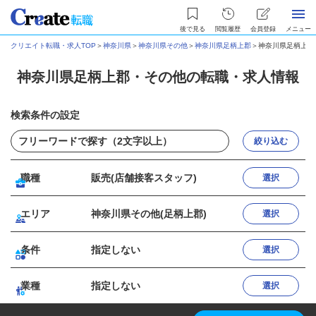
後で見る
閲覧履歴
会員登録
メニュー
クリエイト転職・求人TOP
＞
神奈川県
＞
神奈川県その他
＞
神奈川県足柄上郡
＞
神奈川県足柄上郡
神奈川県足柄上郡・その他の転職・求人情報
検索条件の設定
絞り込む
職種
販売(店舗接客スタッフ)
選択
エリア
神奈川県その他(足柄上郡)
選択
条件
指定しない
選択
業種
指定しない
選択