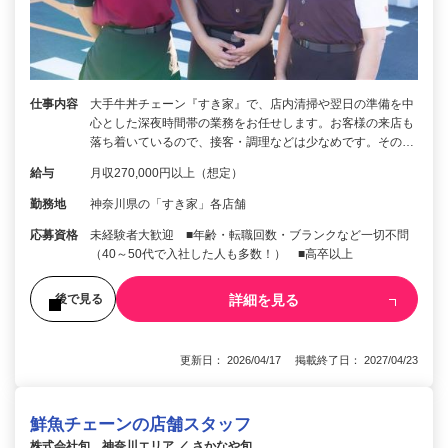
仕事内容
大手牛丼チェーン『すき家』で、店内清掃や翌日の準備を中
心とした深夜時間帯の業務をお任せします。お客様の来店も
落ち着いているので、接客・調理などは少なめです。その…
給与
月収270,000円以上（想定）
勤務地
神奈川県の「すき家」各店舗
応募資格
未経験者大歓迎 ■年齢・転職回数・ブランクなど一切不問
（40～50代で入社した人も多数！） ■高卒以上
詳細を見る
後で見る
更新日： 2026/04/17 掲載終了日： 2027/04/23
鮮魚チェーンの店舗スタッフ
株式会社旬 神奈川エリア ／ さかなや旬