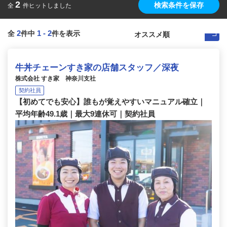
2
検索条件を保存
全
件ヒットしました
2
1
-
2
全
件中
件を表示
牛丼チェーンすき家の店舗スタッフ／深夜
株式会社 すき家 神奈川支社
契約社員
【初めてでも安心】誰もが覚えやすいマニュアル確立｜
平均年齢49.1歳｜最大9連休可｜契約社員