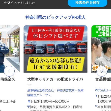
6
検索条件を保存
全
件ヒットしました
神奈川県のピックアップPR求人
設備保全ス
大型キャリアカーの配送ドライバ
食品機械
ー
株式会社レ
泉車輛輸送株式会社 神奈川営業所＜泉車
輛輸送グループ＞
月給264
資格により優
月給341,900円〜500,000円
1,000万
神奈川県横須賀市夏島町2-9（日産追
神奈川県横