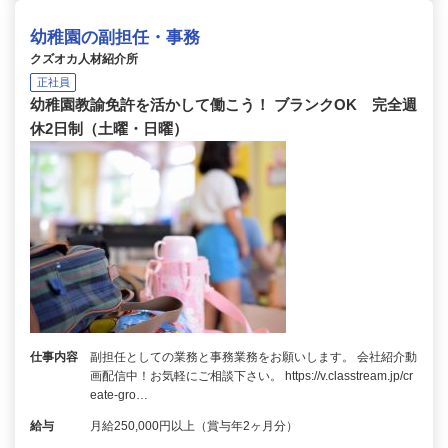
幼稚園の副担任・事務
クズオカ人材紹介所
正社員
幼稚園教諭免許を活かして働こう！ ブランクOK 完全週
休2日制（土曜・日曜）
仕事内容
副担任としての業務と事務業務をお願いします。 会社紹介動
画配信中！お気軽にご相談下さい。 https://v.classtream.jp/cr
eate-gro…
給与
月給250,000円以上（賞与年2ヶ月分）