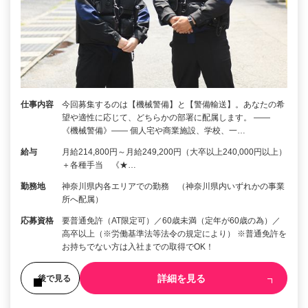
仕事内容
今回募集するのは【機械警備】と【警備輸送】。あなたの希
望や適性に応じて、どちらかの部署に配属します。 ――
《機械警備》―― 個人宅や商業施設、学校、一…
給与
月給214,800円～月給249,200円（大卒以上240,000円以上）
＋各種手当 《★…
勤務地
神奈川県内各エリアでの勤務 （神奈川県内いずれかの事業
所へ配属）
応募資格
要普通免許（AT限定可）／60歳未満（定年が60歳の為）／
高卒以上（※労働基準法等法令の規定により） ※普通免許を
お持ちでない方は入社までの取得でOK！
詳細を見る
後で見る