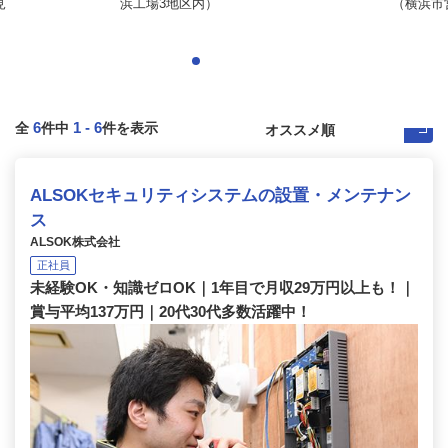
見
浜工場3地区内）
（横浜市営
6
1
-
6
全
件中
件を表示
ALSOKセキュリティシステムの設置・メンテナン
ス
ALSOK株式会社
正社員
未経験OK・知識ゼロOK｜1年目で月収29万円以上も！｜
賞与平均137万円｜20代30代多数活躍中！