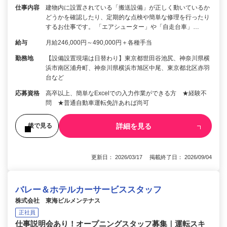
仕事内容
建物内に設置されている「搬送設備」が正しく動いているか
どうかを確認したり、定期的な点検や簡単な修理を行ったり
するお仕事です。 「エアシューター」や「自走台車」…
給与
月給246,000円～490,000円＋各種手当
勤務地
【設備設置現場は日替わり】東京都世田谷池尻、神奈川県横
浜市南区浦舟町、神奈川県横浜市旭区中尾、東京都北区赤羽
台など
応募資格
高卒以上、簡単なExcelでの入力作業ができる方 ★経験不
問 ★普通自動車運転免許あれば尚可
詳細を見る
後で見る
更新日： 2026/03/17 掲載終了日： 2026/09/04
バレー＆ホテルカーサービススタッフ
株式会社 東海ビルメンテナス
正社員
仕事説明会あり！オープニングスタッフ募集｜運転スキ