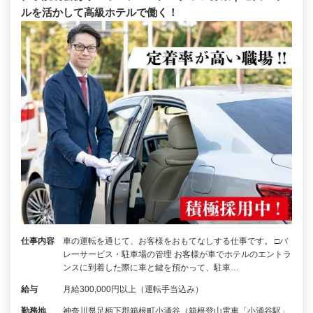
ルを活かして高級ホテルで働く！
仕事内容
車の運転を通じて、お客様をおもてなしする仕事です。 □バ
レーサービス・駐車場の管理 お客様が車でホテルのエントラ
ンスに到着した際に車と鍵を預かって、駐車…
給与
月給300,000円以上（運転手当込み）
勤務地
神奈川県足柄下郡箱根町小涌谷（箱根登山電車「小涌谷駅」