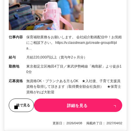
仕事内容
保育補助業務をお願いします。 会社紹介動画配信中！お気軽
にご相談下さい。 https://v.classtream.jp/create-group/#/pl
a…
給与
月給220,000円以上（賞与年2ヶ月分）
勤務地
東京都足立区梅田4丁目／東武伊勢崎線「梅島駅」より徒歩1
0分
応募資格
無資格OK・ブランクある方もOK ★入社後、子育て支援員
資格を取得して頂きます（取得費全額会社負担） ★保育士
資格がれば大歓迎
詳細を見る
後で見る
更新日： 2026/04/08 掲載終了日： 2027/04/02