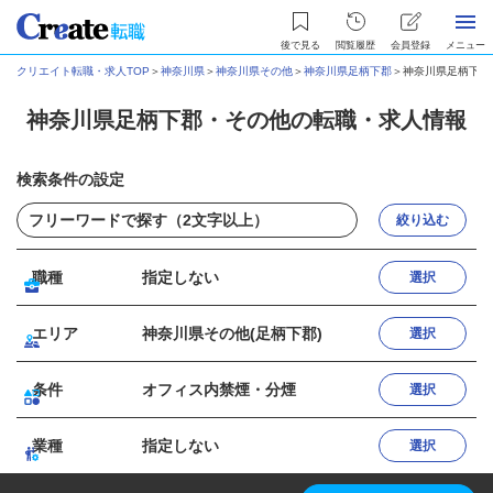
後で見る
閲覧履歴
会員登録
メニュー
クリエイト転職・求人TOP
＞
神奈川県
＞
神奈川県その他
＞
神奈川県足柄下郡
＞
神奈川県足柄下郡
神奈川県足柄下郡・その他の転職・求人情報
検索条件の設定
絞り込む
職種
指定しない
選択
エリア
神奈川県その他(足柄下郡)
選択
条件
オフィス内禁煙・分煙
選択
業種
指定しない
選択