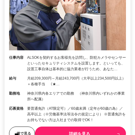
仕事内容
ALSOKを契約するお客様先を訪問し、防犯カメラやセンサー
といったセキュリティシステムを設置します。といっても、
設置工事自体は基本的に協力業者が行うため、あなた…
給与
月給209,300円～月給243,700円（大卒以上234,500円以上）
＋各種手当 《★…
勤務地
神奈川県内各エリアでの勤務 （神奈川県内いずれかの事業
所へ配属）
応募資格
要普通免許（AT限定可）／60歳未満（定年が60歳の為）／
高卒以上（※労働基準法等法令の規定により） ※普通免許を
お持ちでない方は入社までの取得でOK！
詳細を見る
後で見る