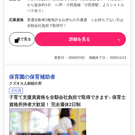
から徒歩約1分 ☆JR・小田急線「小田原駅」よりシャトル
バスあり）
応募資格
普通自動車2種免許をお持ちの方優遇 ☆お持ちでない方は
全額会社負担で取得可！
詳細を見る
後で見る
更新日： 2026/07/02 掲載終了日： 2026/11/13
保育園の保育補助者
クズオカ人材紹介所
正社員
子育て支援員資格を全額会社負担で取得できます♪ 保育士
資格所持者大歓迎！ 完全週休2日制