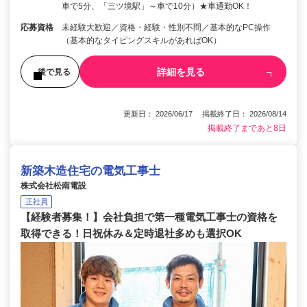
車で5分、「三ツ境駅」～車で10分）★車通勤OK！
応募資格
未経験大歓迎／資格・経験・性別不問／基本的なPC操作
（基本的なタイピングスキルがあればOK）
詳細を見る
後で見る
更新日： 2026/06/17 掲載終了日： 2026/08/14
掲載終了まであと8日
新築木造住宅の電気工事士
株式会社松南電設
正社員
【経験者募集！】会社負担で第一種電気工事士の資格を
取得できる！日祝休み＆定時退社多めも選択OK