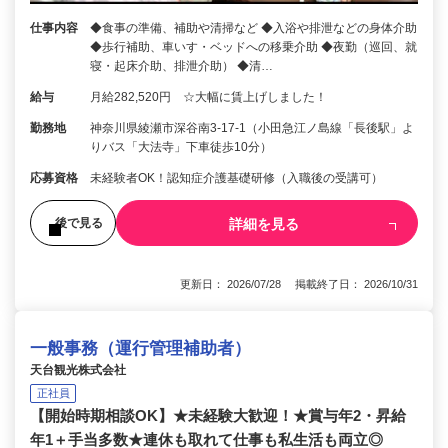
仕事内容
◆食事の準備、補助や清掃など ◆入浴や排泄などの身体介助
◆歩行補助、車いす・ベッドへの移乗介助 ◆夜勤（巡回、就
寝・起床介助、排泄介助） ◆清…
給与
月給282,520円 ☆大幅に賃上げしました！
勤務地
神奈川県綾瀬市深谷南3-17-1（小田急江ノ島線「長後駅」よ
りバス「大法寺」下車徒歩10分）
応募資格
未経験者OK！認知症介護基礎研修（入職後の受講可）
詳細を見る
後で見る
更新日： 2026/07/28 掲載終了日： 2026/10/31
一般事務（運行管理補助者）
天台観光株式会社
正社員
【開始時期相談OK】★未経験大歓迎！★賞与年2・昇給
年1＋手当多数★連休も取れて仕事も私生活も両立◎