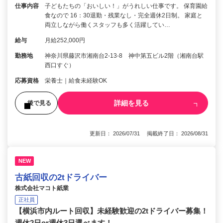
仕事内容
子どもたちの「おいしい！」がうれしい仕事です。 保育園給
食なので 16：30退勤・残業なし・完全週休2日制。 家庭と
両立しながら働くスタッフも多く活躍してい…
給与
月給252,000円
勤務地
神奈川県藤沢市湘南台2-13-8 神中第五ビル2階（湘南台駅
西口すぐ）
応募資格
栄養士｜給食未経験OK
詳細を見る
後で見る
更新日： 2026/07/31 掲載終了日： 2026/08/31
NEW
古紙回収の2tドライバー
株式会社マコト紙業
正社員
【横浜市内ルート回収】未経験歓迎の2tドライバー募集！
週休2日or週休3日選べます！