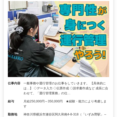
仕事内容
一般事務や運行管理のお仕事をしていきます。 【具体的に
は…】 ◇データ入力 ◇伝票作成 ◇請求書作成など 成長に合
わせて、「運行管理業務」の仕…
給与
月給250,000円～350,000円 ★経験・能力により考慮しま
す
勤務地
神奈川県横浜市瀬谷区阿久和南4-8-318（「いずみ野駅」～