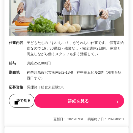
仕事内容
子どもたちの「おいしい！」がうれしい仕事です。 保育園給
食なので 16：30退勤・残業なし・完全週休2日制。 家庭と
両立しながら働くスタッフも多く活躍してい…
給与
月給252,000円
勤務地
神奈川県藤沢市湘南台2-13-8 神中第五ビル2階（湘南台駅
西口すぐ）
応募資格
調理師｜給食未経験OK
詳細を見る
後で見る
更新日： 2026/07/31 掲載終了日： 2026/08/31