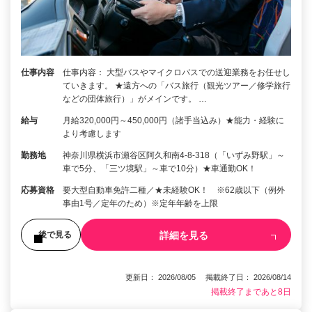
仕事内容
仕事内容： 大型バスやマイクロバスでの送迎業務をお任せし
ていきます。 ★遠方への「バス旅行（観光ツアー／修学旅行
などの団体旅行）」がメインです。 …
給与
月給320,000円～450,000円（諸手当込み）★能力・経験に
より考慮します
勤務地
神奈川県横浜市瀬谷区阿久和南4-8-318（「いずみ野駅」～
車で5分、「三ツ境駅」～車で10分）★車通勤OK！
応募資格
要大型自動車免許二種／★未経験OK！ ※62歳以下（例外
事由1号／定年のため）※定年年齢を上限
詳細を見る
後で見る
更新日： 2026/08/05 掲載終了日： 2026/08/14
掲載終了まであと8日