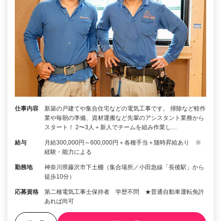
仕事内容
新築の戸建てや集合住宅などの電気工事です。 掃除など軽作
業や毎朝の準備、資材運搬など先輩のアシスタント業務から
スタート！ 2〜3人＋新人でチームを組み作業し…
給与
月給300,000円～600,000円＋各種手当＋随時昇給あり ※
経験・能力による
勤務地
神奈川県藤沢市下土棚（集合場所／小田急線「長後駅」から
徒歩10分）
応募資格
第二種電気工事士保持者 学歴不問 ★普通自動車運転免許
あれば尚可