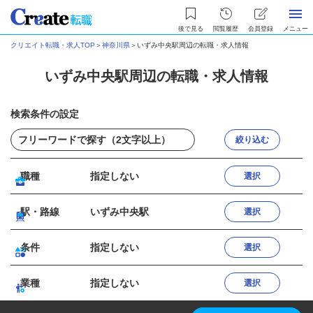
後で見る
閲覧履歴
会員登録
メニュー
クリエイト転職・求人TOP
＞
神奈川県
＞
いずみ中央駅周辺の転職・求人情報
いずみ中央駅周辺の転職・求人情報
検索条件の設定
絞り込む
職種
指定しない
選択
駅・路線
いずみ中央駅
選択
条件
指定しない
選択
業種
指定しない
選択