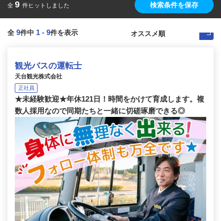
9
検索条件を保存
全
件ヒットしました
9
1
-
9
全
件中
件を表示
観光バスの運転士
天台観光株式会社
正社員
★未経験歓迎★年休121日！時間をかけて育成します。複
数人採用なので同期たちと一緒に切磋琢磨できる◎