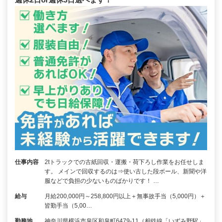
仕事内容
2tトラックでの古紙回収・運搬・荷下ろし作業をお任せしま
す。 メインで回収するのは⇒使い古した段ボール、新聞や洋
服などで負担の少ないものばかりです！ …
給与
月給200,000円～258,800円以上＋無事故手当（5,000円）＋
皆勤手当（5,00…
勤務地
神奈川県横浜市泉区和泉町6479-11（相鉄線「いずみ野駅」