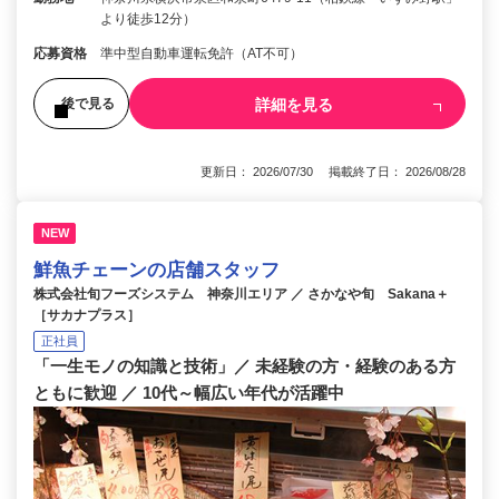
より徒歩12分）
応募資格
準中型自動車運転免許（AT不可）
詳細を見る
後で見る
更新日： 2026/07/30 掲載終了日： 2026/08/28
NEW
鮮魚チェーンの店舗スタッフ
株式会社旬フーズシステム 神奈川エリア ／ さかなや旬 Sakana＋
［サカナプラス］
正社員
「一生モノの知識と技術」／ 未経験の方・経験のある方
ともに歓迎 ／ 10代～幅広い年代が活躍中