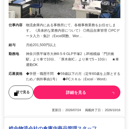
仕事内容
物流倉庫内にある事務所にて、各種事務業務をお任せしま
す。 《具体的な業務内容について》 ◎商品在庫管理 ◎PCデ
ータ入力・集計（Excel関数、Wor…
給与
月給201,500円以上
勤務地
神奈川県平塚市大神8-5-9 GLP平塚2（JR相模線「門沢橋
駅」より車で10分、「厚木南IC」より車で5～10分） ★車
通勤OK
応募資格
◆学歴・職歴不問 ◆59歳以下の方（定年60歳を上限とする
ため／例外事由1号） ◆PCスキル（Excel・Word）
詳細を見る
後で見る
更新日： 2026/07/24 掲載終了日： 2026/10/16
総合物流会社の倉庫内商品管理スタッフ