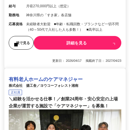
給与
月収270,000円以上（想定）
勤務地
神奈川県の「すき家」各店舗
応募資格
未経験者大歓迎 ■年齢・転職回数・ブランクなど一切不問
（40～50代で入社した人も多数！） ■高卒以上
詳細を見る
後で見る
更新日： 2026/04/17 掲載終了日： 2027/04/23
有料老人ホームのケアマネジャー
株式会社 揚工舎／ヨウコーフォレスト湘南
正社員
＼経験を活かせる仕事！／創業24周年・安心安定の上場
企業が運営する施設で「ケアマネジャー」を募集！