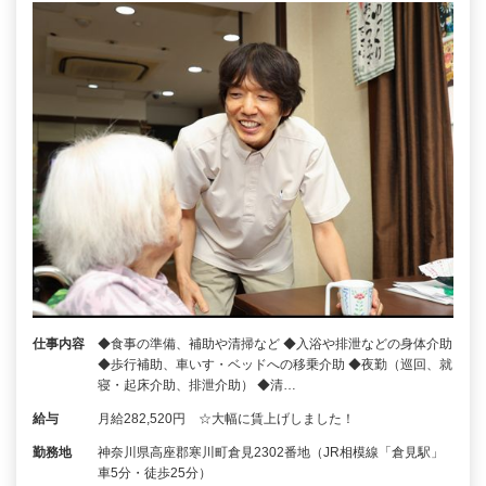
仕事内容
◆食事の準備、補助や清掃など ◆入浴や排泄などの身体介助
◆歩行補助、車いす・ベッドへの移乗介助 ◆夜勤（巡回、就
寝・起床介助、排泄介助） ◆清…
給与
月給282,520円 ☆大幅に賃上げしました！
勤務地
神奈川県高座郡寒川町倉見2302番地（JR相模線「倉見駅」
車5分・徒歩25分）