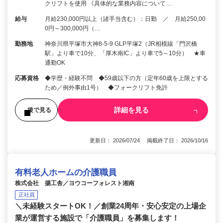
クリフトを使用 《具体的な業務内容について…
給与
月給230,000円以上（諸手当含む）：日勤 ／ 月給250,00
0円～300,000円（…
勤務地
神奈川県平塚市大神8-5-9 GLP平塚2（JR相模線「門沢橋
駅」より車で10分、「厚木南IC」より車で5～10分） ★車
通勤OK
応募資格
◆学歴・経験不問 ◆59歳以下の方（定年60歳を上限とする
ため／例外事由1号） ◆フォークリフト免許
詳細を見る
後で見る
更新日： 2026/07/24 掲載終了日： 2026/10/16
有料老人ホームの介護職員
株式会社 揚工舎／ヨウコーフォレスト湘南
正社員
＼未経験スタートOK！／創業24周年・安心安定の上場企
業が運営する施設で「介護職員」を募集します！