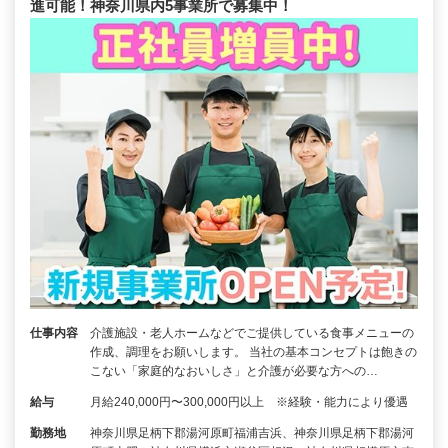
進可能！神奈川県内5事業所で募集中！
仕事内容
介護施設・老人ホームなどでご提供している食事メニューの
作成、調理をお願いします。 当社の基本コンセプトは飽きの
こない「家庭的なおいしさ」と介護が必要な方への…
給与
月給240,000円〜300,000円以上 ※経験・能力により優遇
勤務地
神奈川県足柄下郡湯河原町福浦吉浜、神奈川県足柄下郡湯河