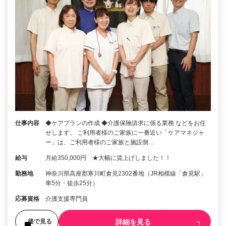
仕事内容
◆ケアプランの作成 ◆介護保険請求に係る業務 などをお任
せします。 ご利用者様のご家族に一番近い「ケアマネジャ
ー」は、ご利用者様のご家族と施設側…
給与
月給350,000円 ★大幅に賃上げしました！！
勤務地
神奈川県高座郡寒川町倉見2302番地（JR相模線「倉見駅」
車5分・徒歩25分）
応募資格
介護支援専門員
詳細を見る
後で見る