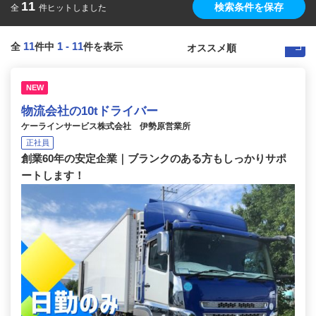
11
検索条件を保存
全
件ヒットしました
11
1
-
11
全
件中
件を表示
NEW
物流会社の10tドライバー
ケーラインサービス株式会社 伊勢原営業所
正社員
創業60年の安定企業｜ブランクのある方もしっかりサポ
ートします！