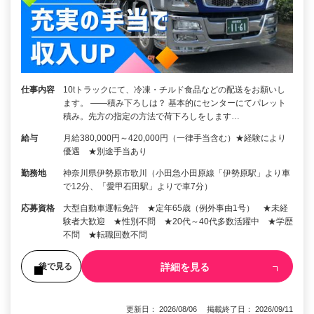
仕事内容
10tトラックにて、冷凍・チルド食品などの配送をお願いし
ます。 ――積み下ろしは？ 基本的にセンターにてパレット
積み。先方の指定の方法で荷下ろしをします…
給与
月給380,000円～420,000円（一律手当含む）★経験により
優遇 ★別途手当あり
勤務地
神奈川県伊勢原市歌川（小田急小田原線「伊勢原駅」より車
で12分、「愛甲石田駅」よりで車7分）
応募資格
大型自動車運転免許 ★定年65歳（例外事由1号） ★未経
験者大歓迎 ★性別不問 ★20代～40代多数活躍中 ★学歴
不問 ★転職回数不問
詳細を見る
後で見る
更新日： 2026/08/06 掲載終了日： 2026/09/11