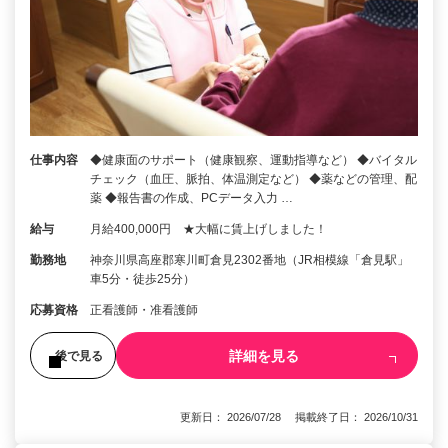
仕事内容
◆健康面のサポート（健康観察、運動指導など） ◆バイタル
チェック（血圧、脈拍、体温測定など） ◆薬などの管理、配
薬 ◆報告書の作成、PCデータ入力 …
給与
月給400,000円 ★大幅に賃上げしました！
勤務地
神奈川県高座郡寒川町倉見2302番地（JR相模線「倉見駅」
車5分・徒歩25分）
応募資格
正看護師・准看護師
詳細を見る
後で見る
更新日： 2026/07/28 掲載終了日： 2026/10/31