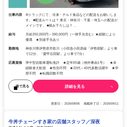
仕事内容
4tトラックにて、冷凍・チルド食品などの配送をお願いしま
す。 ■配送ルートは？ 東京・神奈川・千葉・埼玉への配送が
メインです。 ■積み下ろしは？ …
給与
月給350,000円～390,000円（一律手当含む）★経験により
優遇 ★別途手当あり
勤務地
神奈川県伊勢原市歌川（小田急小田原線「伊勢原駅」より車
で12分、「愛甲石田駅」より車で7分）
応募資格
準中型自動車運転免許 ★定年65歳（例外事由1号） ★未
経験者大歓迎 ★性別不問 ★20代～40代多数活躍中 ★学
歴不問 ★転職回数不問
詳細を見る
後で見る
更新日： 2026/08/06 掲載終了日： 2026/09/11
牛丼チェーンすき家の店舗スタッフ／深夜