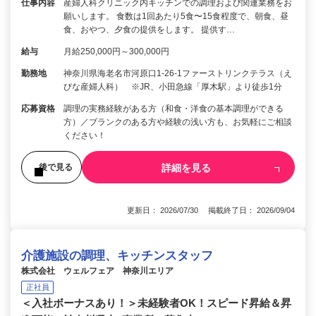
仕事内容
産婦人科クリニック内キッチンでの調理および関連業務をお
願いします。 食数は1回あたり5食〜15食程度で、朝食、昼
食、おやつ、夕食の提供をします。 提供す…
給与
月給250,000円～300,000円
勤務地
神奈川県海老名市河原口1-26-1ファーストリンクテラス（え
びな産婦人科） ※JR、小田急線「厚木駅」より徒歩1分
応募資格
調理の実務経験がある方（和食・洋食の基本調理ができる
方）／ブランクのある方や経験の浅い方も、お気軽にご相談
ください！
詳細を見る
後で見る
更新日： 2026/07/30 掲載終了日： 2026/09/04
介護施設の調理、キッチンスタッフ
株式会社 ウェルフェア 神奈川エリア
正社員
＜入社ボーナスあり！＞未経験者OK！スピード昇給＆昇