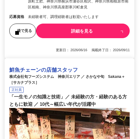
原町土肥、神奈川県横浜市瀬谷区相沢、神奈川県相模原市南
区相南、神奈川県高座郡寒川町倉見
応募資格
未経験者可、調理経験者は歓迎いたします
詳細を見る
後で見る
更新日： 2026/06/16 掲載終了日： 2026/09/11
鮮魚チェーンの店舗スタッフ
株式会社旬フーズシステム 神奈川エリア ／ さかなや旬 Sakana＋
［サカナプラス］
正社員
「一生モノの知識と技術」／ 未経験の方・経験のある方
ともに歓迎 ／ 10代～幅広い年代が活躍中