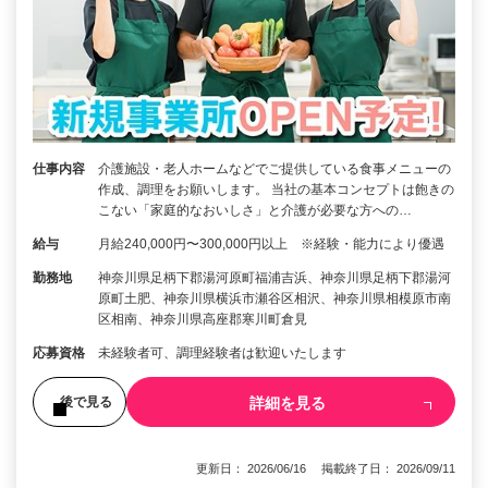
仕事内容
介護施設・老人ホームなどでご提供している食事メニューの
作成、調理をお願いします。 当社の基本コンセプトは飽きの
こない「家庭的なおいしさ」と介護が必要な方への…
給与
月給240,000円〜300,000円以上 ※経験・能力により優遇
勤務地
神奈川県足柄下郡湯河原町福浦吉浜、神奈川県足柄下郡湯河
原町土肥、神奈川県横浜市瀬谷区相沢、神奈川県相模原市南
区相南、神奈川県高座郡寒川町倉見
応募資格
未経験者可、調理経験者は歓迎いたします
詳細を見る
後で見る
更新日： 2026/06/16 掲載終了日： 2026/09/11