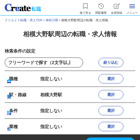
後で見る
閲覧履歴
会員登録
メニュー
クリエイト転職・求人TOP
＞
神奈川県
＞
相模大野駅周辺の転職・求人情報
相模大野駅周辺の転職・求人情報
検索条件の設定
絞り込む
職種
指定しない
選択
駅・路線
相模大野駅
選択
条件
指定しない
選択
業種
指定しない
選択