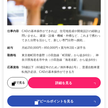
仕事内容
CADの基本操作ができれば、住宅地造成や開発設計の経験は
問いません。 建築・設備・機械・外構など、これまで携わっ
てきた分野を活かして、新しい専門分野へ挑戦…
給与
月給250,000円～850,000円＋賞与年2回＋諸手当
勤務地
東京都町田市森野（小田急線「町田駅」から徒歩6分）、神
奈川県海老名市中央（小田急線「海老名駅」から徒歩6分）
応募資格
59歳以下（60歳定年のため／例外事由1号）、普通自動車運
転免許必須、CADの基本操作ができる方
詳細を見る
後で見る
アピールポイントを見る