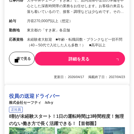
仕事内容
大手牛丼チェーン『すき家』で、店内清掃や翌日の準備を中
心とした深夜時間帯の業務をお任せします。お客様の来店も
落ち着いているので、接客・調理などは少なめです。その…
給与
月収270,000円以上（想定）
勤務地
東京都の「すき家」各店舗
応募資格
未経験者大歓迎 ■年齢・転職回数・ブランクなど一切不問
（40～50代で入社した人も多数！） ■高卒以上
詳細を見る
後で見る
更新日： 2026/04/17 掲載終了日： 2027/04/23
役員の送迎ドライバー
株式会社セーフティ /sh-y
正社員
8割が未経験スタート！1日の運転時間は3時間程度！無理
のない働き方で長く活躍できる！【首都圏】