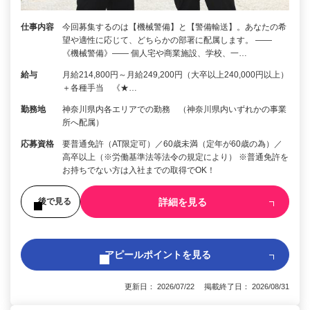
仕事内容
今回募集するのは【機械警備】と【警備輸送】。あなたの希
望や適性に応じて、どちらかの部署に配属します。 ――
《機械警備》―― 個人宅や商業施設、学校、一…
給与
月給214,800円～月給249,200円（大卒以上240,000円以上）
＋各種手当 《★…
勤務地
神奈川県内各エリアでの勤務 （神奈川県内いずれかの事業
所へ配属）
応募資格
要普通免許（AT限定可）／60歳未満（定年が60歳の為）／
高卒以上（※労働基準法等法令の規定により） ※普通免許を
お持ちでない方は入社までの取得でOK！
詳細を見る
後で見る
アピールポイントを見る
更新日： 2026/07/22 掲載終了日： 2026/08/31