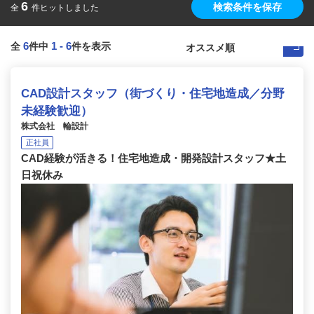
6
検索条件を保存
全
件ヒットしました
6
1
-
6
全
件中
件を表示
CAD設計スタッフ（街づくり・住宅地造成／分野
未経験歓迎）
株式会社 輪設計
正社員
CAD経験が活きる！住宅地造成・開発設計スタッフ★土
日祝休み