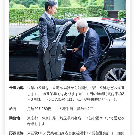
仕事内容
企業の役員を、自宅や会社から訪問先・駅・空港などへ送迎
します。 送迎業務ではありますが、１日の運転時間は平均2
～3時間。「今日の勤務はほとんどが待機時間だった！…
給与
月給267,580円 ＋各種手当＋賞与年2回
勤務地
東京都・神奈川県・埼玉県内各所 ※首都圏エリアで通勤を
考慮します。
応募資格
未経験OK／異業種出身者多数活躍中♪／要普通免許（二種免