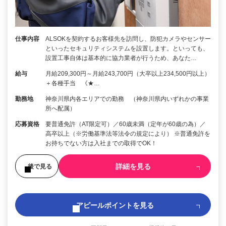
仕事内容
ALSOKを契約するお客様先を訪問し、防犯カメラやセンサー
といったセキュリティシステムを設置します。といっても、
設置工事自体は基本的に協力業者が行うため、あなた…
給与
月給209,300円～月給243,700円（大卒以上234,500円以上）
＋各種手当 《★…
勤務地
神奈川県内各エリアでの勤務 （神奈川県内いずれかの事業
所へ配属）
応募資格
要普通免許（AT限定可）／60歳未満（定年が60歳の為）／
高卒以上（※労働基準法等法令の規定により） ※普通免許を
お持ちでない方は入社までの取得でOK！
詳細を見る
後で見る
アピールポイントを見る