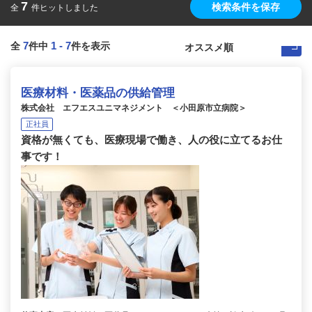
7
検索条件を保存
全
件ヒットしました
7
1
-
7
全
件中
件を表示
医療材料・医薬品の供給管理
株式会社 エフエスユニマネジメント ＜小田原市立病院＞
正社員
資格が無くても、医療現場で働き、人の役に立てるお仕
事です！