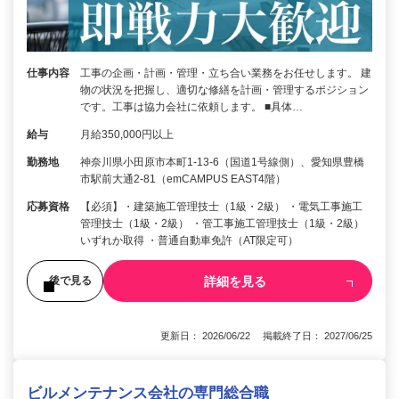
仕事内容
工事の企画・計画・管理・立ち合い業務をお任せします。 建
物の状況を把握し、適切な修繕を計画・管理するポジション
です。工事は協力会社に依頼します。 ■具体…
給与
月給350,000円以上
勤務地
神奈川県小田原市本町1-13-6（国道1号線側）、愛知県豊橋
市駅前大通2-81（emCAMPUS EAST4階）
応募資格
【必須】・建築施工管理技士（1級・2級） ・電気工事施工
管理技士（1級・2級） ・管工事施工管理技士（1級・2級）
いずれか取得 ・普通自動車免許（AT限定可）
詳細を見る
後で見る
更新日： 2026/06/22 掲載終了日： 2027/06/25
ビルメンテナンス会社の専門総合職