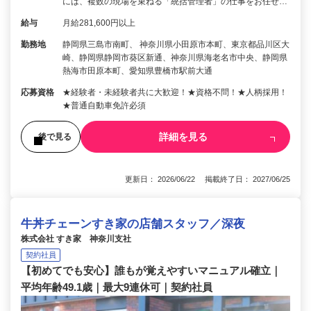
には、複数の現場を束ねる「統括管理者」の仕事をお任せ…
給与
月給281,600円以上
勤務地
静岡県三島市南町、 神奈川県小田原市本町、東京都品川区大
崎、静岡県静岡市葵区新通、神奈川県海老名市中央、静岡県
熱海市田原本町、愛知県豊橋市駅前大通
応募資格
★経験者・未経験者共に大歓迎！★資格不問！★人柄採用！
★普通自動車免許必須
詳細を見る
後で見る
更新日： 2026/06/22 掲載終了日： 2027/06/25
牛丼チェーンすき家の店舗スタッフ／深夜
株式会社 すき家 神奈川支社
契約社員
【初めてでも安心】誰もが覚えやすいマニュアル確立｜
平均年齢49.1歳｜最大9連休可｜契約社員