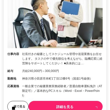
仕事内容
社長付きの秘書としてスケジュール管理や送迎業務をお任せ
します。 タスクの中で優先順位を考えながら、臨機応変に経
営陣をサポートしてください！ ■具体的には…
給与
月給240,000円～300,000円
勤務地
神奈川県小田原市本町1丁目13番6号（国道1号線側）
応募資格
一般企業での秘書業務実務経験者／普通自動車運転免許（AT
限定可）／基本的なPCスキル（Word・Excel・PowerPoin
t）
詳細を見る
後で見る