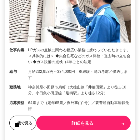
仕事内容
LPガスの点検に関わる幅広い業務に携わっていただきます。
＜具体的には＞ ◆集合住宅などのガス開栓・退去時の立ち会
い ◆ガス設備の点検（4年ごとの法定…
給与
月給232,953円～334,000円 ※経験・能力考慮／優遇しま
す
勤務地
神奈川県小田原市扇町（大雄山線「井細田駅」より徒歩10
分、小田急小田原線「足柄駅」より徒歩12分）
応募資格
64歳まで（定年65歳／例外事由1号）／要普通自動車運転免
許
詳細を見る
後で見る