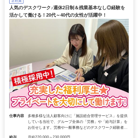
正社員
人気のデスクワーク♪週休2日制＆残業基本なし◎経験を
活かして働ける！20代～40代の女性が活躍中！
仕事内容
多種多様な法人顧客向けに「施設総合管理サービス」を提供
している当社で、グループ全体の「労務」や「給与計算」を
お任せします。労務や一般事務などのデスクワーク経験者…
給与
月給220,000～230,000円