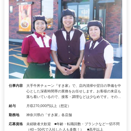
仕事内容
大手牛丼チェーン『すき家』で、店内清掃や翌日の準備を中
心とした深夜時間帯の業務をお任せします。お客様の来店も
落ち着いているので、接客・調理などは少なめです。その…
給与
月収270,000円以上（想定）
勤務地
神奈川県の「すき家」各店舗
応募資格
未経験者大歓迎 ■年齢・転職回数・ブランクなど一切不問
（40～50代で入社した人も多数！） ■高卒以上