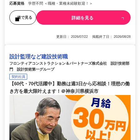
応募資格
学歴不問 ＜職種・業種未経験歓迎！＞
詳細を見る
後で見る
更新日： 2026/07/22 掲載終了日： 2026/08/28
設計監理など建設技術職
フロンティアコンストラクション＆パートナーズ株式会社 設計技術部
門 設計技術第一グループ
契約社員
【60代・70代活躍中】勤務は週3日から応相談！理想の働
き方を最大限叶えます！＠神奈川県横浜市