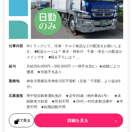
仕事内容
4tトラックにて、冷凍・チルド食品などの配送をお願いしま
す。 ■配送ルートは？ 東京・神奈川・千葉・埼玉への配送が
メインです。 ■積み下ろしは？ …
給与
月給350,000円～390,000円（一律手当含む）★経験により
優遇 ★別途手当あり
勤務地
神奈川県横浜市神奈川区守屋町（京急「子安駅」より徒歩6
分）
応募資格
準中型自動車運転免許 ★定年65歳（例外事由1号） ★未
経験者大歓迎 ★性別不問 ★20代～40代多数活躍中 ★学
歴不問 ★転職回数不問
詳細を見る
後で見る