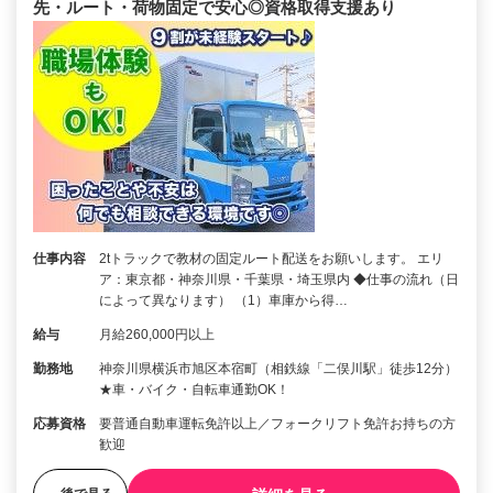
先・ルート・荷物固定で安心◎資格取得支援あり
仕事内容
2tトラックで教材の固定ルート配送をお願いします。 エリ
ア：東京都・神奈川県・千葉県・埼玉県内 ◆仕事の流れ（日
によって異なります） （1）車庫から得…
給与
月給260,000円以上
勤務地
神奈川県横浜市旭区本宿町（相鉄線「二俣川駅」徒歩12分）
★車・バイク・自転車通勤OK！
応募資格
要普通自動車運転免許以上／フォークリフト免許お持ちの方
歓迎