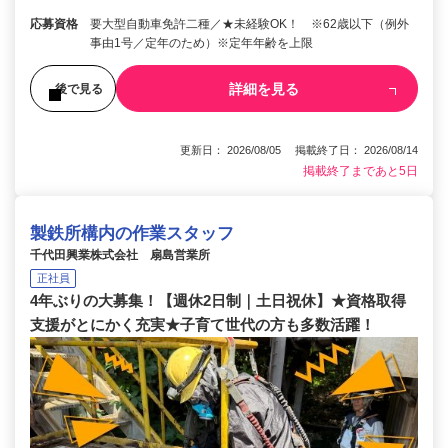
応募資格
要大型自動車免許二種／★未経験OK！ ※62歳以下（例外
事由1号／定年のため）※定年年齢を上限
詳細を見る
後で見る
更新日： 2026/08/05 掲載終了日： 2026/08/14
掲載終了まであと5日
製鉄所構内の作業スタッフ
千代田興業株式会社 扇島営業所
正社員
4年ぶりの大募集！【週休2日制｜土日祝休】★資格取得
支援がとにかく充実★子育て世代の方も多数活躍！