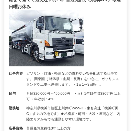
⽇曜お休み
仕事内容
ガソリン・灯油・軽油などの燃料やLPGを配送する仕事で
す。 関東圏（1都6県＋⼭梨・⻑野）を中⼼に、ガソリンス
タンドや⼯場へ運搬します。 ・1⽇1〜3回転 …
給与
月給320,000円～450,000円 ・⼊社1年目年収380万円以上
可 ・年収例：450…
勤務地
神奈川県横浜市旭区上川井町2455-3（東名⾼速「横浜町⽥I
C」すぐの⽴地です）★相模原・町⽥・⼤和・座間など、内
陸エリアからでも通勤しやすい環境です。
応募資格
普通免許取得後3年以上の⽅