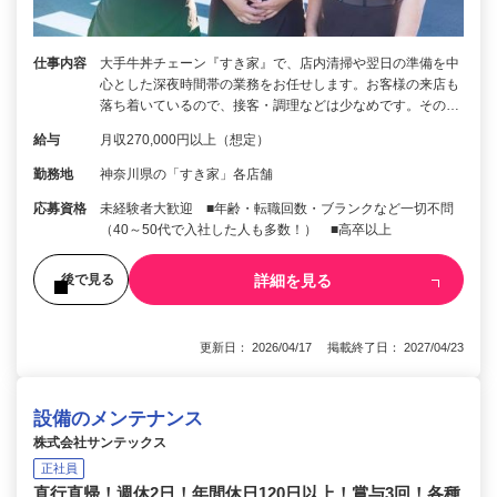
仕事内容
大手牛丼チェーン『すき家』で、店内清掃や翌日の準備を中
心とした深夜時間帯の業務をお任せします。お客様の来店も
落ち着いているので、接客・調理などは少なめです。その…
給与
月収270,000円以上（想定）
勤務地
神奈川県の「すき家」各店舗
応募資格
未経験者大歓迎 ■年齢・転職回数・ブランクなど一切不問
（40～50代で入社した人も多数！） ■高卒以上
詳細を見る
後で見る
更新日： 2026/04/17 掲載終了日： 2027/04/23
設備のメンテナンス
株式会社サンテックス
正社員
直行直帰！週休2日！年間休日120日以上！賞与3回！各種