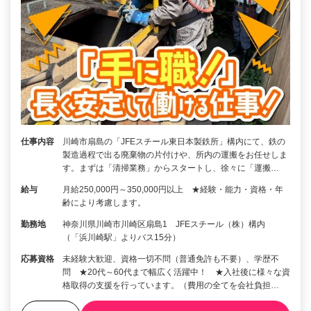
仕事内容
川崎市扇島の「JFEスチール東日本製鉄所」構内にて、鉄の
製造過程で出る廃棄物の片付けや、所内の運搬をお任せしま
す。まずは「清掃業務」からスタートし、徐々に「運搬…
給与
月給250,000円～350,000円以上 ★経験・能力・資格・年
齢により考慮します。
勤務地
神奈川県川崎市川崎区扇島1 JFEスチール（株）構内
（「浜川崎駅」よりバス15分）
応募資格
未経験大歓迎、資格一切不問（普通免許も不要）、学歴不
問 ★20代～60代まで幅広く活躍中！ ★入社後に様々な資
格取得の支援を行っています。（費用の全てを会社負担…