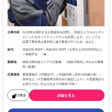
仕事内容
ALSOKを契約するお客様先を訪問し、防犯カメラやセンサー
といったセキュリティシステムを設置します。といっても、
設置工事自体は基本的に協力業者が行うため、あなた…
給与
月給209,300円～月給243,700円（大卒以上234,500円以上）
＋各種手当 《★…
勤務地
神奈川県内各エリアでの勤務 （神奈川県内いずれかの事業
所へ配属）
応募資格
要普通免許（AT限定可）／60歳未満（定年が60歳の為）／
高卒以上（※労働基準法等法令の規定により） ※普通免許を
お持ちでない方は入社までの取得でOK！
詳細を見る
後で見る