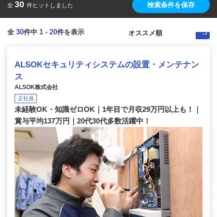
30
検索条件を保存
全
件ヒットしました
30
1
-
20
全
件中
件を表示
ALSOKセキュリティシステムの設置・メンテナン
ス
ALSOK株式会社
正社員
未経験OK・知識ゼロOK｜1年目で月収29万円以上も！｜
賞与平均137万円｜20代30代多数活躍中！