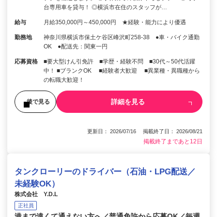
台専用車を貸与！ ◎横浜市在住のスタッフが…
給与
月給350,000円～450,000円 ★経験・能力により優遇
勤務地
神奈川県横浜市保土ケ谷区峰沢町258-38 ●車・バイク通勤
OK ●配送先：関東一円
応募資格
■要大型けん引免許 ■学歴・経験不問 ■30代～50代活躍
中！ ■ブランクOK ■経験者大歓迎 ■異業種・異職種から
の転職大歓迎！
詳細を見る
後で見る
更新日： 2026/07/16 掲載終了日： 2026/08/21
掲載終了まであと12日
タンクローリーのドライバー（⽯油・LPG配送／
未経験OK）
株式会社 Y.D.L
正社員
港まで遠くて通えない⽅へ／普通免許から応募OK／毎週