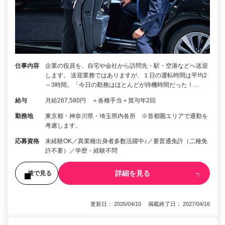
仕事内容
企業の役員を、自宅や会社から訪問先・駅・空港などへ送迎
します。 送迎業務ではありますが、１日の運転時間は平均2
～3時間。「今日の勤務はほとんどが待機時間だった！…
給与
月給267,580円 ＋各種手当＋賞与年2回
勤務地
東京都・神奈川県・埼玉県内各所 ※首都圏エリアで通勤を
考慮します。
応募資格
未経験OK／異業種出身者多数活躍中♪／要普通免許（二種免
許不要）／学歴・経験不問
詳細を見る
後で見る
更新日： 2026/04/10 掲載終了日： 2027/04/16