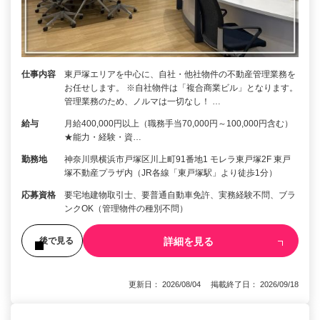
仕事内容
東戸塚エリアを中心に、自社・他社物件の不動産管理業務を
お任せします。 ※自社物件は「複合商業ビル」となります。
管理業務のため、ノルマは一切なし！ …
給与
月給400,000円以上（職務手当70,000円～100,000円含む）
★能力・経験・資…
勤務地
神奈川県横浜市戸塚区川上町91番地1 モレラ東戸塚2F 東戸
塚不動産プラザ内（JR各線「東戸塚駅」より徒歩1分）
応募資格
要宅地建物取引士、要普通自動車免許、実務経験不問、ブラ
ンクOK（管理物件の種別不問）
詳細を見る
後で見る
更新日： 2026/08/04 掲載終了日： 2026/09/18