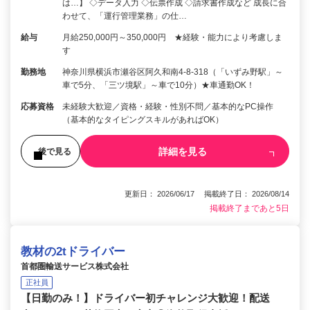
は…】 ◇データ入力 ◇伝票作成 ◇請求書作成など 成長に合
わせて、「運行管理業務」の仕…
給与
月給250,000円～350,000円 ★経験・能力により考慮しま
す
勤務地
神奈川県横浜市瀬谷区阿久和南4-8-318（「いずみ野駅」～
車で5分、「三ツ境駅」～車で10分）★車通勤OK！
応募資格
未経験大歓迎／資格・経験・性別不問／基本的なPC操作
（基本的なタイピングスキルがあればOK）
詳細を見る
後で見る
更新日： 2026/06/17 掲載終了日： 2026/08/14
掲載終了まであと5日
教材の2tドライバー
首都圏輸送サービス株式会社
正社員
【日勤のみ！】ドライバー初チャレンジ大歓迎！配送