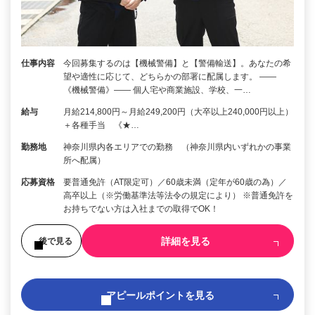
仕事内容
今回募集するのは【機械警備】と【警備輸送】。あなたの希
望や適性に応じて、どちらかの部署に配属します。 ――
《機械警備》―― 個人宅や商業施設、学校、一…
給与
月給214,800円～月給249,200円（大卒以上240,000円以上）
＋各種手当 《★…
勤務地
神奈川県内各エリアでの勤務 （神奈川県内いずれかの事業
所へ配属）
応募資格
要普通免許（AT限定可）／60歳未満（定年が60歳の為）／
高卒以上（※労働基準法等法令の規定により） ※普通免許を
お持ちでない方は入社までの取得でOK！
詳細を見る
後で見る
アピールポイントを見る