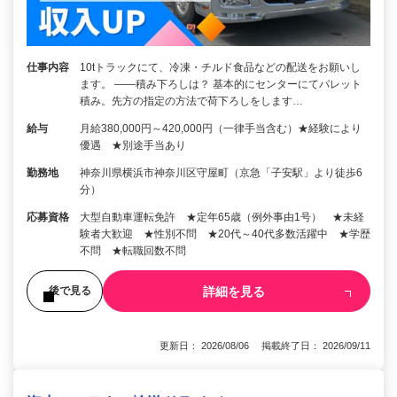
仕事内容
10tトラックにて、冷凍・チルド食品などの配送をお願いし
ます。 ――積み下ろしは？ 基本的にセンターにてパレット
積み。先方の指定の方法で荷下ろしをします…
給与
月給380,000円～420,000円（一律手当含む）★経験により
優遇 ★別途手当あり
勤務地
神奈川県横浜市神奈川区守屋町（京急「子安駅」より徒歩6
分）
応募資格
大型自動車運転免許 ★定年65歳（例外事由1号） ★未経
験者大歓迎 ★性別不問 ★20代～40代多数活躍中 ★学歴
不問 ★転職回数不問
詳細を見る
後で見る
更新日： 2026/08/06 掲載終了日： 2026/09/11