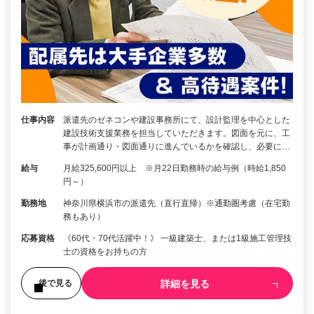
仕事内容
派遣先のゼネコンや建設事務所にて、設計監理を中心とした
建設技術支援業務を担当していただきます。図面を元に、工
事が計画通り・図面通りに進んでいるかを確認し、必要に…
給与
月給325,600円以上 ※月22日勤務時の給与例（時給1,850
円～）
勤務地
神奈川県横浜市の派遣先（直行直帰）※通勤圏考慮（在宅勤
務もあり）
応募資格
《60代・70代活躍中！》 一級建築士、または1級施工管理技
士の資格をお持ちの方
詳細を見る
後で見る