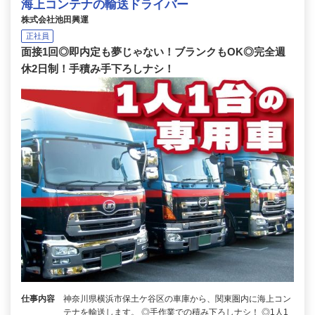
海上コンテナの輸送ドライバー
株式会社池田興運
正社員
面接1回◎即内定も夢じゃない！ブランクもOK◎完全週
休2日制！手積み手下ろしナシ！
仕事内容
神奈川県横浜市保土ケ谷区の車庫から、関東圏内に海上コン
テナを輸送します。 ◎手作業での積み下ろしナシ！ ◎1人1