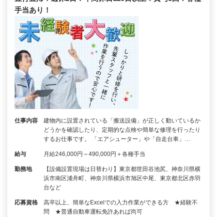
手当あり！
仕事内容
建物内に設置されている「搬送設備」が正しく動いているか
どうかを確認したり、定期的な点検や簡単な修理を行ったり
するお仕事です。 「エアシューター」や「自走台車」…
給与
月給246,000円～490,000円＋各種手当
勤務地
【設備設置現場は日替わり】東京都世田谷池尻、神奈川県横
浜市南区浦舟町、神奈川県横浜市旭区中尾、東京都北区赤羽
台など
応募資格
高卒以上、簡単なExcelでの入力作業ができる方 ★経験不
問 ★普通自動車運転免許あれば尚可