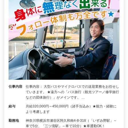
仕事内容
仕事内容： 大型バスやマイクロバスでの送迎業務をお任せし
ていきます。 ★遠方への「バス旅行（観光ツアー／修学旅行
などの団体旅行）」がメインです。 …
給与
月給320,000円～450,000円（諸手当込み）★能力・経験に
より考慮します
勤務地
神奈川県横浜市瀬谷区阿久和南4-8-318（「いずみ野駅」～
車で5分、「三ツ境駅」～車で10分）★車通勤OK！