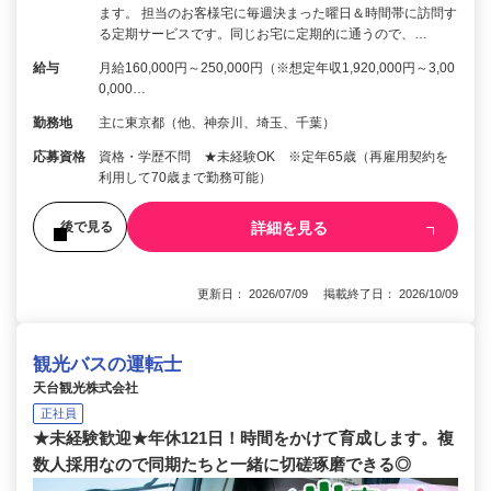
ます。 担当のお客様宅に毎週決まった曜日＆時間帯に訪問す
る定期サービスです。同じお宅に定期的に通うので、…
給与
月給160,000円～250,000円（※想定年収1,920,000円～3,00
0,000…
勤務地
主に東京都（他、神奈川、埼玉、千葉）
応募資格
資格・学歴不問 ★未経験OK ※定年65歳（再雇用契約を
利用して70歳まで勤務可能）
詳細を見る
後で見る
更新日： 2026/07/09 掲載終了日： 2026/10/09
観光バスの運転士
天台観光株式会社
正社員
★未経験歓迎★年休121日！時間をかけて育成します。複
数人採用なので同期たちと一緒に切磋琢磨できる◎